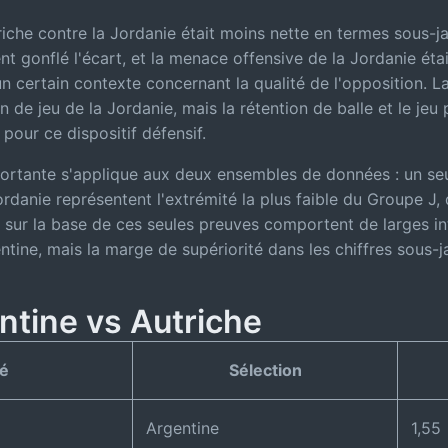
triche contre la Jordanie était moins nette en termes sous-
 gonflé l'écart, et la menace offensive de la Jordanie était 
un certain contexte concernant la qualité de l'opposition. L
n de jeu de la Jordanie, mais la rétention de balle et le jeu 
 pour ce dispositif défensif.
ortante s'applique aux deux ensembles de données : un seu
 Jordanie représentent l'extrémité la plus faible du Groupe 
he sur la base de ces seules preuves comportent de larges in
entine, mais la marge de supériorité dans les chiffres sous-
ntine vs Autriche
é
Sélection
Argentine
1,55