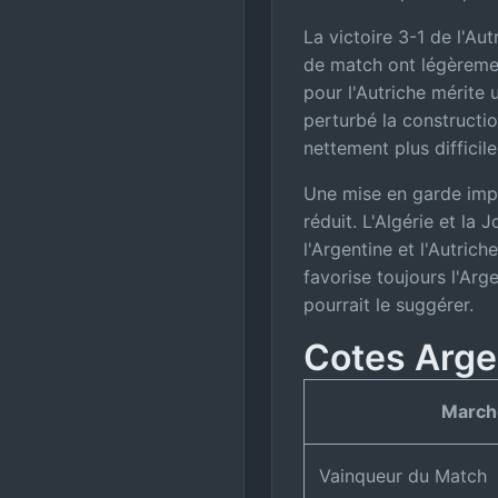
La victoire 3-1 de l'Au
de match ont légèrement
pour l'Autriche mérite 
perturbé la constructio
nettement plus difficile
Une mise en garde imp
réduit. L'Algérie et la
l'Argentine et l'Autric
favorise toujours l'Arg
pourrait le suggérer.
Cotes Arge
March
Vainqueur du Match