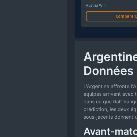
Austria Win
Compare O
Argentine
Données
L'Argentine affronte l
équipes arrivent avec t
dans ce que Ralf Rangn
prédiction, les deux éq
sous-jacents donnent un
Avant-matc