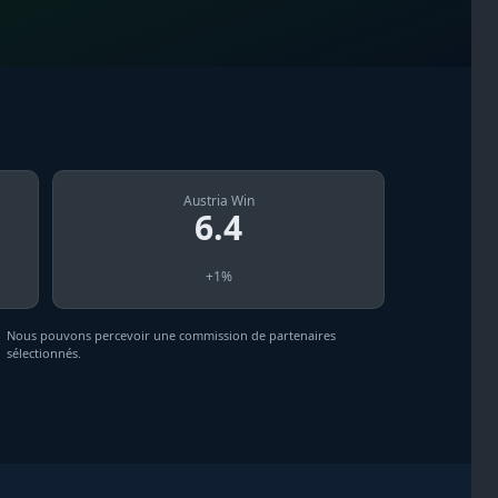
Austria Win
6.4
+1%
Nous pouvons percevoir une commission de partenaires
sélectionnés.