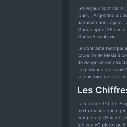
Les enjeux sont clairs 
jouer. L'Argentine a ou
nationale pour égaler 
Monde après 28 ans d'a
Marko Arnautovic.
Le contraste tactique 
capacité de Messi à com
de Rangnick est structu
l'expérience de David 
son histoire ne s'est j
Les Chiffre
La victoire 3-0 de l'Ar
performance qui a géné
complétant 91 % de ses 
tableau xG plutôt qu'il n