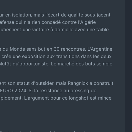
ur en isolation, mais l'écart de qualité sous-jacent
défense qui n'a rien concédé contre l'Algérie
tiennent une victoire à domicile avec une faible
e du Monde sans but en 30 rencontres. L'Argentine
crée une exposition aux transitions dans les deux
 plutôt qu'opportuniste. Le marché des buts semble
ment son statut d'outsider, mais Rangnick a construit
l'EURO 2024. Si la résistance au pressing de
 rapidement. L'argument pour ce longshot est mince