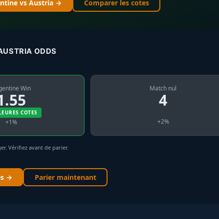
entine vs Austria →
Comparer les cotes
AUSTRIA ODDS
gentine Win
Match nul
1.55
4
LEURES COTES
+2%
+1%
r. Vérifiez avant de parier.
es →
Parier maintenant