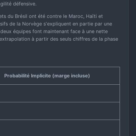
agilité défensive.
ets du Brésil ont été contre le Maroc, Haïti et
nsifs de la Norvège s'expliquent en partie par une
s deux équipes font maintenant face à une nette
xtrapolation à partir des seuls chiffres de la phase
Probabilité Implicite (marge incluse)