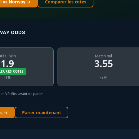
sil vs Norway →
Comparer les cotes
RWAY ODDS
Brésil Win
Match nul
1.9
3.55
LEURES COTES
-2%
-1%
r. Vérifiez avant de parier.
es →
Parier maintenant