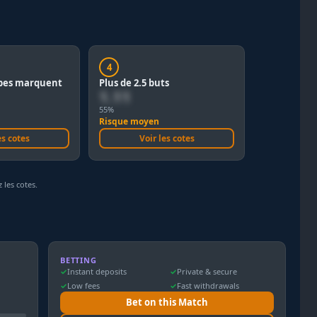
4
ipes marquent
Plus de 2.5 buts
1.11
55%
Risque moyen
es cotes
Voir les cotes
 les cotes.
BETTING
Instant deposits
Private & secure
Low fees
Fast withdrawals
Bet on this Match