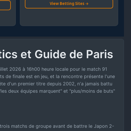
View Betting Sites →
tics et Guide de Paris
uillet 2026 à 16h00 heure locale pour le match 91
de finale est en jeu, et la rencontre présente l'une
uête d'un premier titre depuis 2002, n'a jamais battu
 "les deux équipes marquent" et "plus/moins de buts"
 trois matchs de groupe avant de battre le Japon 2-