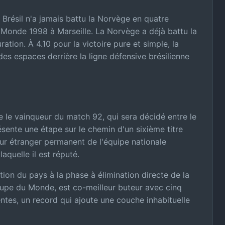
Brésil n'a jamais battu la Norvège en quatre
 Monde 1998 à Marseille. La Norvège a déjà battu la
ration. À 4.10 pour la victoire pure et simple, la
des espaces derrière la ligne défensive brésilienne
 le vainqueur du match 92, qui sera décidé entre le
ésente une étape sur le chemin d'un sixième titre
eur étranger permanent de l'équipe nationale
laquelle il est réputé.
tion du pays à la phase à élimination directe de la
upe du Monde, est co-meilleur buteur avec cinq
ntes, un record qui ajoute une couche inhabituelle