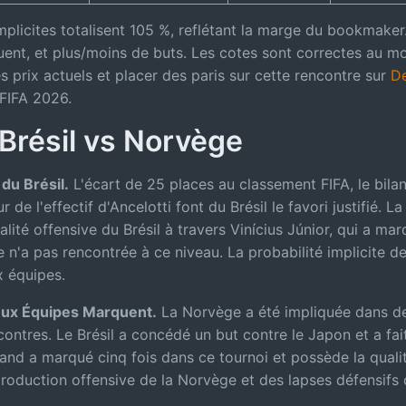
implicites totalisent 105 %, reflétant la marge du bookmaker
ent, et plus/moins de buts. Les cotes sont correctes au m
 prix actuels et placer des paris sur cette rencontre sur
D
 FIFA 2026.
Brésil vs Norvège
 du Brésil.
L'écart de 25 places au classement FIFA, le bilan
r de l'effectif d'Ancelotti font du Brésil le favori justifié
alité offensive du Brésil à travers Vinícius Júnior, qui a ma
n'a pas rencontrée à ce niveau. La probabilité implicite de
x équipes.
Deux Équipes Marquent.
La Norvège a été impliquée dans d
contres. Le Brésil a concédé un but contre le Japon et a fa
nd a marqué cinq fois dans ce tournoi et possède la qualité
roduction offensive de la Norvège et des lapses défensifs 