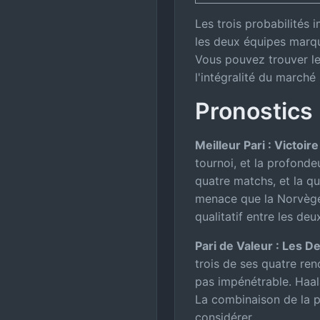
Les trois probabilités 
les deux équipes marqu
Vous pouvez trouver les
l'intégralité du marché
Pronostics 
Meilleur Pari : Victoire
tournoi, et la profondeu
quatre matchs, et la qu
menace que la Norvège 
qualitatif entre les deu
Pari de Valeur : Les 
trois de ses quatre ren
pas impénétrable. Haala
La combinaison de la p
considérer.