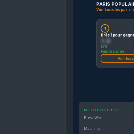
PARIS POPULAI
Voir tous les paris 
1
Brésil pour gagn
1.9
65%
Faible risque
Voir les 
MEILLEURES COTES
Brésil Win
Match nul