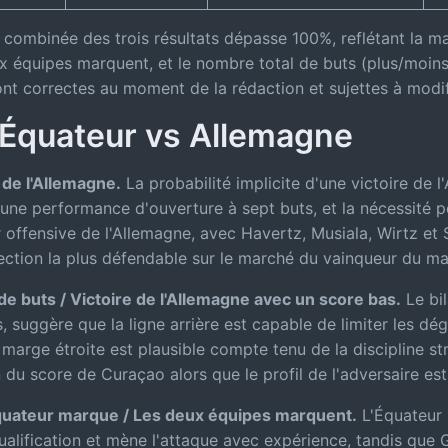
te combinée des trois résultats dépasse 100%, reflétant la
x équipes marquent, et le nombre total de buts (plus/moins
ont correctes au moment de la rédaction et sujettes à modif
 Équateur vs Allemagne
e de l'Allemagne.
La probabilité implicite d'une victoire de l
d'une performance d'ouverture à sept buts, et la nécessité 
 offensive de l'Allemagne, avec Havertz, Musiala, Wirtz et
élection la plus défendable sur le marché du vainqueur du ma
 de buts / Victoire de l'Allemagne avec un score bas.
Le bil
, suggère que la ligne arrière est capable de limiter les d
marge étroite est plausible compte tenu de la discipline str
n du score de Curaçao alors que le profil de l'adversaire e
'Équateur marque / Les deux équipes marquent.
L'Équateur 
ualification et mène l'attaque avec expérience, tandis que 