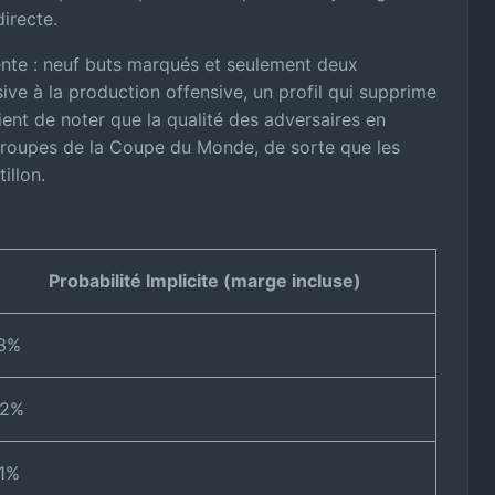
directe.
rente : neuf buts marqués et seulement deux
sive à la production offensive, un profil qui supprime
ient de noter que la qualité des adversaires en
 groupes de la Coupe du Monde, de sorte que les
illon.
Probabilité Implicite (marge incluse)
3%
2%
1%