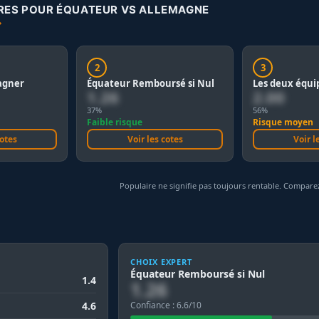
IRES POUR ÉQUATEUR VS ALLEMAGNE
→
2
3
agner
Équateur Remboursé si Nul
Les deux équ
1.26
2.00
37%
56%
Faible risque
Risque moyen
cotes
Voir les cotes
Voir l
Populaire ne signifie pas toujours rentable. Comparez
CHOIX EXPERT
Équateur Remboursé si Nul
1.4
1.26
4.6
Confiance : 6.6/10