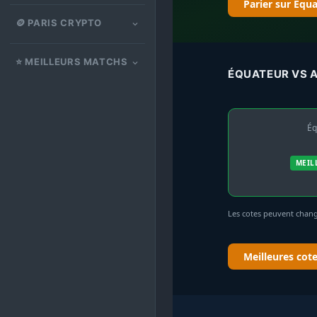
Parier sur Équ
🪙 PARIS CRYPTO
⭐ MEILLEURS MATCHS
ÉQUATEUR VS 
Éq
MEIL
Les cotes peuvent change
Meilleures cot