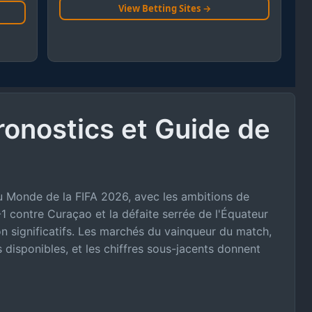
View Betting Sites →
ronostics et Guide de
u Monde de la FIFA 2026, avec les ambitions de
-1 contre Curaçao et la défaite serrée de l'Équateur
on significatifs. Les marchés du vainqueur du match,
disponibles, et les chiffres sous-jacents donnent