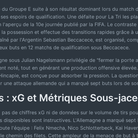
 du Groupe E suite à son résultat dominant lors du match d
 ses espoirs de qualification. Une défaite pour La Tri les pl
l'aperçu de la 10e journée publié par la FIFA. Le contraste
la possession et effectue des transitions rapides grâce à u
aîné par l'Argentin Sebastian Beccacece, est organisé, comp
ux buts en 12 matchs de qualification sous Beccacece.
gne sous Julian Nagelsmann privilégie de "fermer la porte 
nt noté, tout en générant une production offensive élevée. 
Hincapie, est conçue pour absorber la pression. La question 
ir une attaque allemande qui a marqué sept buts lors de so
s : xG et Métriques Sous-jac
t pas de chiffres xG ni de données sur le volume de tirs po
 disponibles sont instructives. L'Allemagne a marqué sept
toute l'équipe : Felix Nmecha, Nico Schlotterbeck, Kai Have
e chemin des filets. Cette ampleur de la menace de but à t