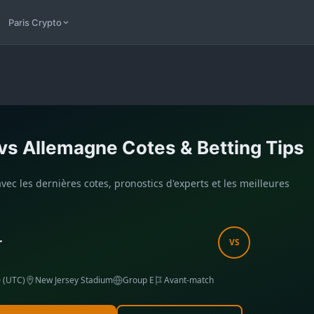
Paris Crypto
vs Allemagne Cotes & Betting Tips
ec les dernières cotes, pronostics d'experts et les meilleures
r
VS
 (UTC)
New Jersey Stadium
Group E
Avant-match