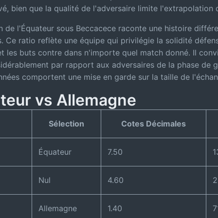
é, bien que la qualité de l'adversaire limite l'extrapolation 
ion de l'Équateur sous Beccacece raconte une histoire diffé
 Ce ratio reflète une équipe qui privilégie la solidité défen
 et les buts contre dans n'importe quel match donné. Il conv
nsidérablement par rapport aux adversaires de la phase de
ées comportent une mise en garde sur la taille de l'échant
teur vs Allemagne
Sélection
Cotes Décimales
Équateur
7.50
1
Nul
4.60
2
Allemagne
1.40
7