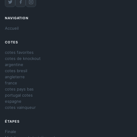
NAVIGATION
Accueil
COTES
cotes favorites
cotes de knockout
argentine
cotes bresil
angleterre
france
cotes pays bas
portugal cotes
espagne
cotes vainqueur
ÉTAPES
Finale