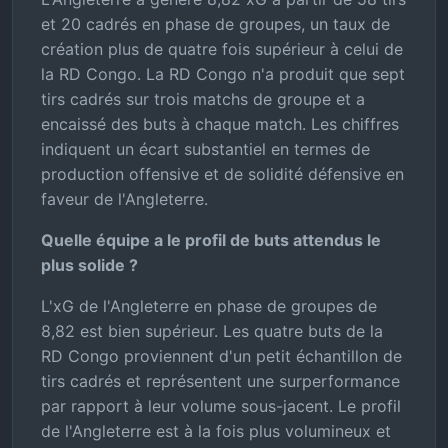
et 20 cadrés en phase de groupes, un taux de
création plus de quatre fois supérieur à celui de
la RD Congo. La RD Congo n'a produit que sept
tirs cadrés sur trois matchs de groupe et a
encaissé des buts à chaque match. Les chiffres
indiquent un écart substantiel en termes de
production offensive et de solidité défensive en
faveur de l'Angleterre.
Quelle équipe a le profil de buts attendus le
plus solide ?
L'xG de l'Angleterre en phase de groupes de
8,82 est bien supérieur. Les quatre buts de la
RD Congo proviennent d'un petit échantillon de
tirs cadrés et représentent une surperformance
par rapport à leur volume sous-jacent. Le profil
de l'Angleterre est à la fois plus volumineux et