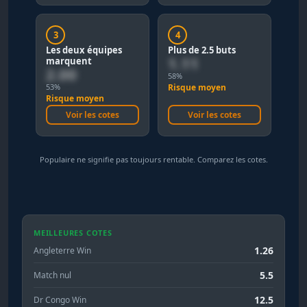
3
4
Les deux équipes
Plus de 2.5 buts
1.11
marquent
2.00
58%
53%
Risque moyen
Risque moyen
Voir les cotes
Voir les cotes
Populaire ne signifie pas toujours rentable. Comparez les cotes.
MEILLEURES COTES
1.26
Angleterre Win
5.5
Match nul
12.5
Dr Congo Win