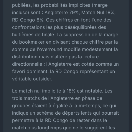
publiées, les probabilités implicites (marge
incluse) sont : Angleterre 79%, Match Nul 18%,
RD Congo 8%. Ces chiffres en font l'une des
confrontations les plus déséquilibrées des
huitièmes de finale. La suppression de la marge
du bookmaker en divisant chaque chiffre par la
somme de l'overround modifie modestement la
distribution mais n'altère pas la lecture
directionnelle : l'Angleterre est cotée comme un
favori dominant, la RD Congo représentant un
véritable outsider.
Le match nul implicite à 18% est notable. Les
trois matchs de l'Angleterre en phase de
groupes étaient à égalité à la mi-temps, ce qui
indique un schéma de départs lents qui pourrait
permettre à la RD Congo de rester dans le
match plus longtemps que ne le suggèrent les