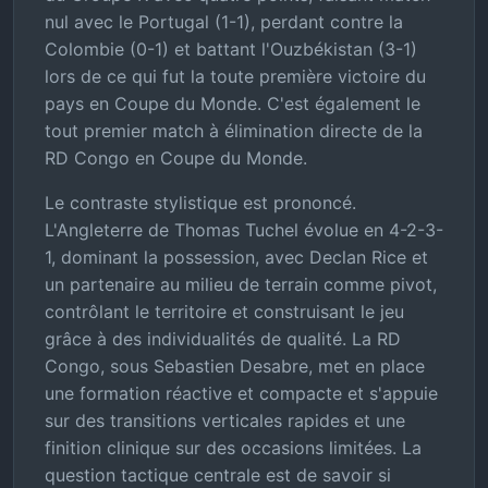
nul avec le Portugal (1-1), perdant contre la
Colombie (0-1) et battant l'Ouzbékistan (3-1)
lors de ce qui fut la toute première victoire du
pays en Coupe du Monde. C'est également le
tout premier match à élimination directe de la
RD Congo en Coupe du Monde.
Le contraste stylistique est prononcé.
L'Angleterre de Thomas Tuchel évolue en 4-2-3-
1, dominant la possession, avec Declan Rice et
un partenaire au milieu de terrain comme pivot,
contrôlant le territoire et construisant le jeu
grâce à des individualités de qualité. La RD
Congo, sous Sebastien Desabre, met en place
une formation réactive et compacte et s'appuie
sur des transitions verticales rapides et une
finition clinique sur des occasions limitées. La
question tactique centrale est de savoir si