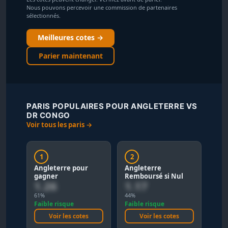
Nous pouvons percevoir une commission de partenaires
sélectionnés.
Meilleures cotes →
Parier maintenant
PARIS POPULAIRES POUR ANGLETERRE VS
DR CONGO
Voir tous les paris →
1
2
Angleterre pour
Angleterre
gagner
Remboursé si Nul
1.26
1.17
61%
44%
Faible risque
Faible risque
Voir les cotes
Voir les cotes