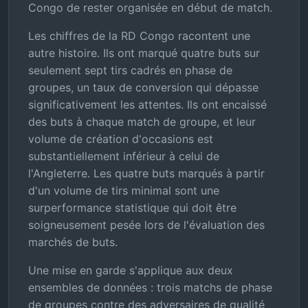
Congo de rester organisée en début de match.
Les chiffres de la RD Congo racontent une
autre histoire. Ils ont marqué quatre buts sur
seulement sept tirs cadrés en phase de
groupes, un taux de conversion qui dépasse
significativement les attentes. Ils ont encaissé
des buts à chaque match de groupe, et leur
volume de création d'occasions est
substantiellement inférieur à celui de
l'Angleterre. Les quatre buts marqués à partir
d'un volume de tirs minimal sont une
surperformance statistique qui doit être
soigneusement pesée lors de l'évaluation des
marchés de buts.
Une mise en garde s'applique aux deux
ensembles de données : trois matchs de phase
de groupes contre des adversaires de qualité