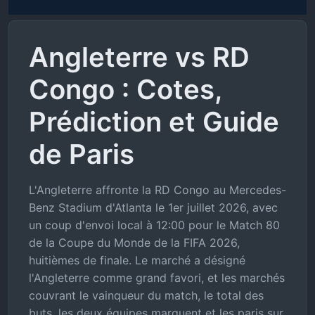
Angleterre vs RD
Congo : Cotes,
Prédiction et Guide
de Paris
L'Angleterre affronte la RD Congo au Mercedes-
Benz Stadium d'Atlanta le 1er juillet 2026, avec
un coup d'envoi local à 12:00 pour le Match 80
de la Coupe du Monde de la FIFA 2026,
huitièmes de finale. Le marché a désigné
l'Angleterre comme grand favori, et les marchés
couvrant le vainqueur du match, le total des
buts, les deux équipes marquent et les paris sur