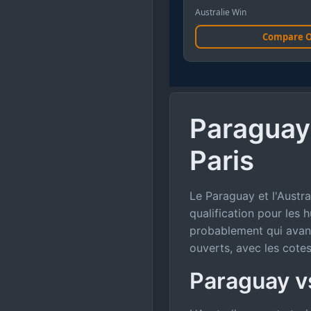
Australie Win
Compare O
Paraguay 
Paris
Le Paraguay et l'Austr
qualification pour les 
probablement qui avan
ouverts, avec les cotes
Paraguay v