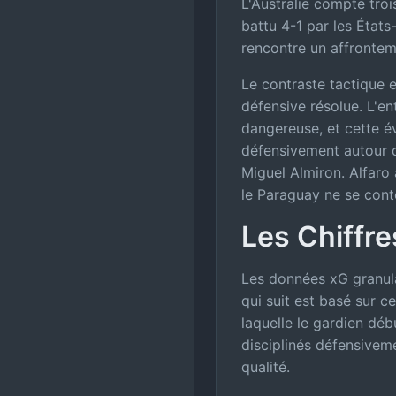
L'Australie compte troi
battu 4-1 par les État
rencontre un affrontem
Le contraste tactique e
défensive résolue. L'en
dangereuse, et cette év
défensivement autour d
Miguel Almiron. Alfaro
le Paraguay ne se cont
Les Chiffre
Les données xG granula
qui suit est basé sur c
laquelle le gardien déb
disciplinés défensiveme
qualité.