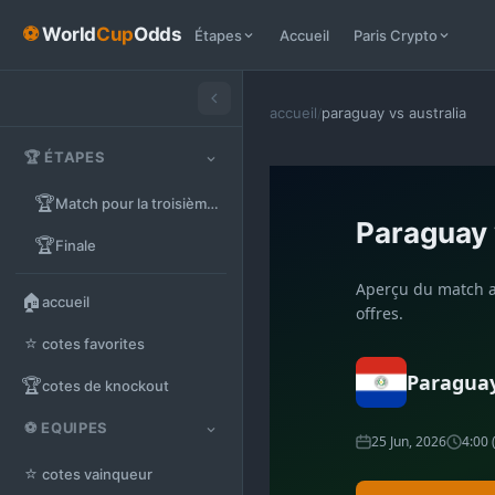
⚽
World
Cup
Odds
Étapes
Accueil
Paris Crypto
accueil
paraguay vs australia
/
🏆 ÉTAPES
🏆
Match pour la troisième place
Paraguay 
🏆
Finale
Aperçu du match av
🏠
accueil
offres.
⭐
cotes favorites
Paragua
🏆
cotes de knockout
⚽ EQUIPES
25 Jun, 2026
4:00 
⭐
cotes vainqueur