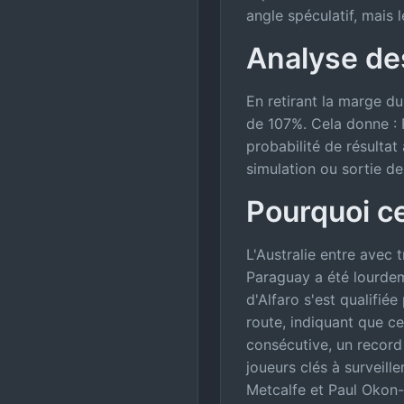
angle spéculatif, mais l
Analyse des
En retirant la marge du
de 107%. Cela donne : 
probabilité de résulta
simulation ou sortie de
Pourquoi c
L'Australie entre avec 
Paraguay a été lourdeme
d'Alfaro s'est qualifié
route, indiquant que c
consécutive, un record
joueurs clés à surveil
Metcalfe et Paul Okon-E