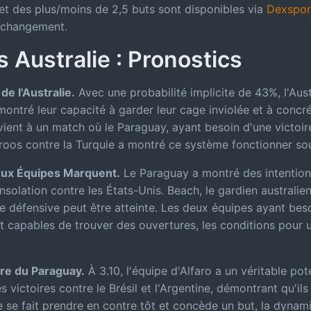
et des plus/moins de 2,5 buts sont disponibles via
Dexspor
à changement.
 Australie : Pronostics
 de l'Australie.
Avec une probabilité implicite de 43%, l'Aus
émontré leur capacité à garder leur cage inviolée et à concr
ent à un match où le Paraguay, ayant besoin d'une victoire,
roos contre la Turquie a montré ce système fonctionner so
Deux Équipes Marquent.
Le Paraguay a montré des intention
nsolation contre les États-Unis. Beach, le gardien australien,
e défensive peut être atteinte. Les deux équipes ayant beso
nt capables de trouver des ouvertures, les conditions pour
ire du Paraguay.
À 3.10, l'équipe d'Alfaro a un véritable po
victoires contre le Brésil et l'Argentine, démontrant qu'il
lie se fait prendre en contre tôt et concède un but, la dyn