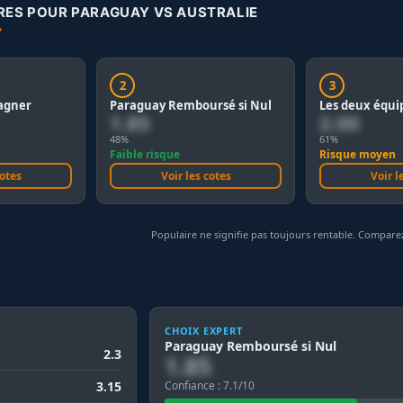
RES POUR PARAGUAY VS AUSTRALIE
→
2
3
agner
Paraguay Remboursé si Nul
Les deux équ
1.85
2.00
48%
61%
Faible risque
Risque moyen
cotes
Voir les cotes
Voir l
Populaire ne signifie pas toujours rentable. Comparez
CHOIX EXPERT
Paraguay Remboursé si Nul
2.3
1.85
3.15
Confiance : 7.1/10