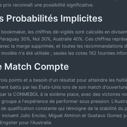
e prix reconnaît une possibilité significative.
 Probabilités Implicites
 bookmaker, les chiffres dé-vigilés sont calculés en divisan
Paraguay 30%, Nul 30%, Australie 40%. Ces chiffres représe
t avec la marge supprimée, et toutes les recommandations d
 modèle n'a été utilisée ; seules les cotes 1X2 fournies info
e Match Compte
trois points et a besoin d'un résultat pour atteindre les huit
nt battu par les États-Unis lors de son match d'ouverture et
e par la CONMEBOL à la sixième place, avec des victoires not
e groupe a l'expérience de performer sous pression. L'Aust
 de qualification constante qui témoigne de la stabilité du
ler incluent Julio Enciso, Miguel Almiron et Gustavo Gomez 
ngstler pour l'Australie.