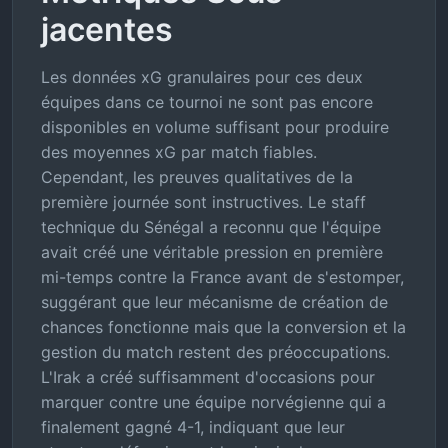
jacentes
Les données xG granulaires pour ces deux
équipes dans ce tournoi ne sont pas encore
disponibles en volume suffisant pour produire
des moyennes xG par match fiables.
Cependant, les preuves qualitatives de la
première journée sont instructives. Le staff
technique du Sénégal a reconnu que l'équipe
avait créé une véritable pression en première
mi-temps contre la France avant de s'estomper,
suggérant que leur mécanisme de création de
chances fonctionne mais que la conversion et la
gestion du match restent des préoccupations.
L'Irak a créé suffisamment d'occasions pour
marquer contre une équipe norvégienne qui a
finalement gagné 4-1, indiquant que leur