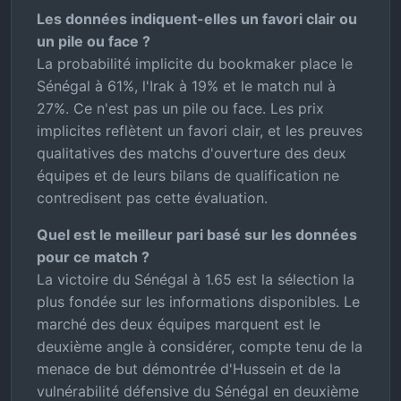
Les données indiquent-elles un favori clair ou
un pile ou face ?
La probabilité implicite du bookmaker place le
Sénégal à 61%, l'Irak à 19% et le match nul à
27%. Ce n'est pas un pile ou face. Les prix
implicites reflètent un favori clair, et les preuves
qualitatives des matchs d'ouverture des deux
équipes et de leurs bilans de qualification ne
contredisent pas cette évaluation.
Quel est le meilleur pari basé sur les données
pour ce match ?
La victoire du Sénégal à 1.65 est la sélection la
plus fondée sur les informations disponibles. Le
marché des deux équipes marquent est le
deuxième angle à considérer, compte tenu de la
menace de but démontrée d'Hussein et de la
vulnérabilité défensive du Sénégal en deuxième