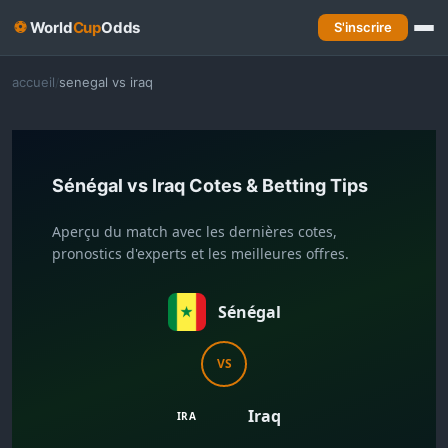
⚽
World
Cup
Odds
S'inscrire
accueil
senegal vs iraq
/
Sénégal vs Iraq Cotes & Betting Tips
Aperçu du match avec les dernières cotes,
pronostics d'experts et les meilleures offres.
Sénégal
VS
Iraq
IRA