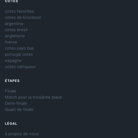
COTES
cotes favorites
cotes de knockout
argentine
cotes bresil
angleterre
france
cotes pays bas
portugal cotes
espagne
cotes vainqueur
ÉTAPES
Finale
Match pour la troisième place
Demi-finale
Quart de finale
LÉGAL
à propos de nous