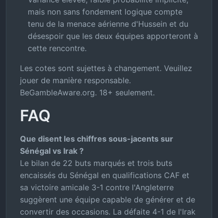
mais non sans fondement logique compte
tenu de la menace aérienne d'Hussein et du
désespoir que les deux équipes apporteront à
cette rencontre.
Les cotes sont sujettes à changement. Veuillez
jouer de manière responsable.
BeGambleAware.org. 18+ seulement.
FAQ
Que disent les chiffres sous-jacents sur
Sénégal vs Irak ?
Le bilan de 22 buts marqués et trois buts
encaissés du Sénégal en qualifications CAF et
sa victoire amicale 3-1 contre l'Angleterre
suggèrent une équipe capable de générer et de
convertir des occasions. La défaite 4-1 de l'Irak