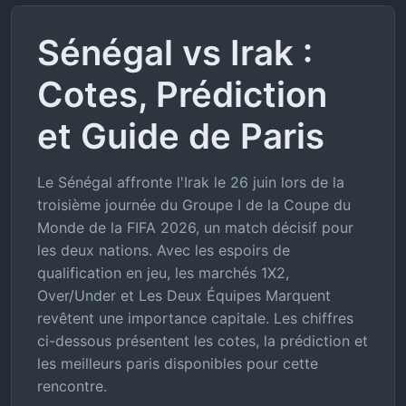
Sénégal vs Irak :
Cotes, Prédiction
et Guide de Paris
Le Sénégal affronte l'Irak le 26 juin lors de la
troisième journée du Groupe I de la Coupe du
Monde de la FIFA 2026, un match décisif pour
les deux nations. Avec les espoirs de
qualification en jeu, les marchés 1X2,
Over/Under et Les Deux Équipes Marquent
revêtent une importance capitale. Les chiffres
ci-dessous présentent les cotes, la prédiction et
les meilleurs paris disponibles pour cette
rencontre.