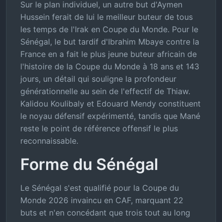
Sur le plan individuel, un autre but d'Aymen
Hussein ferait de lui le meilleur buteur de tous
les temps de l'Irak en Coupe du Monde. Pour le
Sénégal, le but tardif d'Ibrahim Mbaye contre la
France en a fait le plus jeune buteur africain de
l'histoire de la Coupe du Monde à 18 ans et 143
jours, un détail qui souligne la profondeur
générationnelle au sein de l'effectif de Thiaw.
Kalidou Koulibaly et Edouard Mendy constituent
le noyau défensif expérimenté, tandis que Mané
reste le point de référence offensif le plus
reconnaissable.
Forme du Sénégal
Le Sénégal s'est qualifié pour la Coupe du
Monde 2026 invaincu en CAF, marquant 22
buts et n'en concédant que trois tout au long