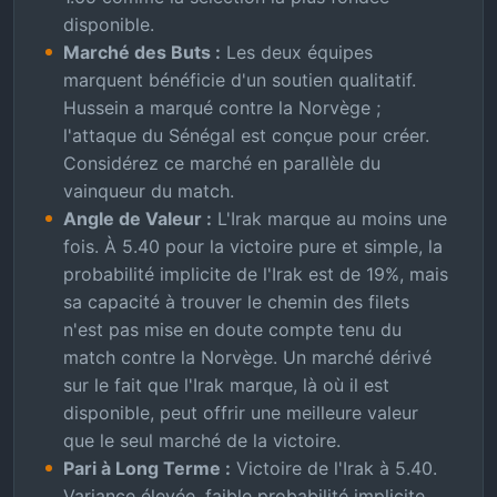
disponible.
Marché des Buts :
Les deux équipes
marquent bénéficie d'un soutien qualitatif.
Hussein a marqué contre la Norvège ;
l'attaque du Sénégal est conçue pour créer.
Considérez ce marché en parallèle du
vainqueur du match.
Angle de Valeur :
L'Irak marque au moins une
fois. À 5.40 pour la victoire pure et simple, la
probabilité implicite de l'Irak est de 19%, mais
sa capacité à trouver le chemin des filets
n'est pas mise en doute compte tenu du
match contre la Norvège. Un marché dérivé
sur le fait que l'Irak marque, là où il est
disponible, peut offrir une meilleure valeur
que le seul marché de la victoire.
Pari à Long Terme :
Victoire de l'Irak à 5.40.
Variance élevée, faible probabilité implicite,