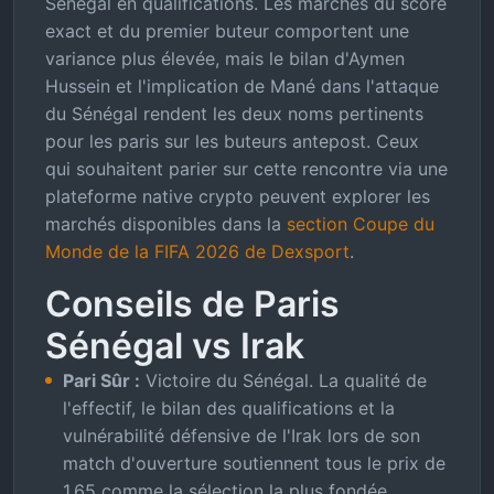
Sénégal en qualifications. Les marchés du score
exact et du premier buteur comportent une
variance plus élevée, mais le bilan d'Aymen
Hussein et l'implication de Mané dans l'attaque
du Sénégal rendent les deux noms pertinents
pour les paris sur les buteurs antepost. Ceux
qui souhaitent parier sur cette rencontre via une
plateforme native crypto peuvent explorer les
marchés disponibles dans la
section Coupe du
Monde de la FIFA 2026 de Dexsport
.
Conseils de Paris
Sénégal vs Irak
Pari Sûr :
Victoire du Sénégal. La qualité de
l'effectif, le bilan des qualifications et la
vulnérabilité défensive de l'Irak lors de son
match d'ouverture soutiennent tous le prix de
1.65 comme la sélection la plus fondée