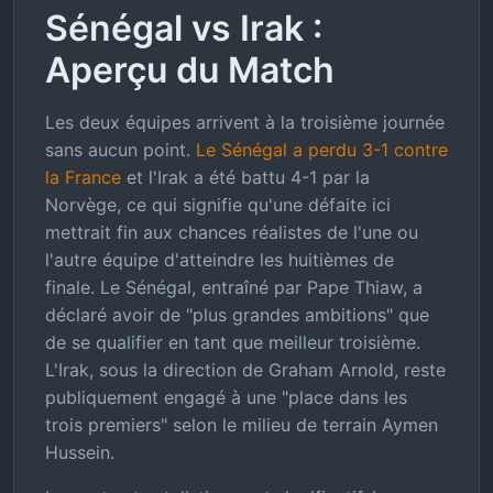
Sénégal vs Irak :
Aperçu du Match
Les deux équipes arrivent à la troisième journée
sans aucun point.
Le Sénégal a perdu 3-1 contre
la France
et l'Irak a été battu 4-1 par la
Norvège, ce qui signifie qu'une défaite ici
mettrait fin aux chances réalistes de l'une ou
l'autre équipe d'atteindre les huitièmes de
finale. Le Sénégal, entraîné par Pape Thiaw, a
déclaré avoir de "plus grandes ambitions" que
de se qualifier en tant que meilleur troisième.
L'Irak, sous la direction de Graham Arnold, reste
publiquement engagé à une "place dans les
trois premiers" selon le milieu de terrain Aymen
Hussein.