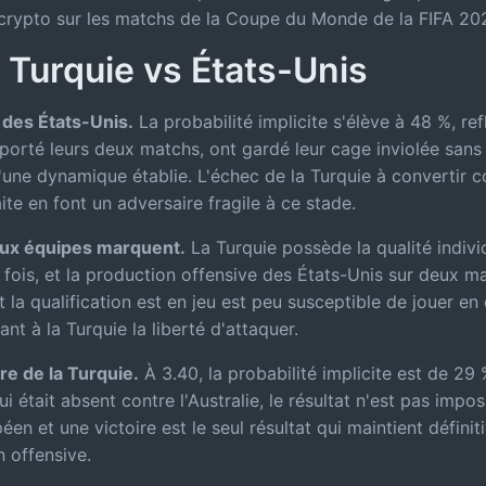
s crypto sur les matchs de la Coupe du Monde de la FIFA 20
 Turquie vs États-Unis
e des États-Unis.
La probabilité implicite s'élève à 48 %, ref
orté leurs deux matchs, ont gardé leur cage inviolée sans le
'une dynamique établie. L'échec de la Turquie à convertir c
te en font un adversaire fragile à ce stade.
deux équipes marquent.
La Turquie possède la qualité individ
fois, et la production offensive des États-Unis sur deux ma
la qualification est en jeu est peu susceptible de jouer en
nt à la Turquie la liberté d'attaquer.
re de la Turquie.
À 3.40, la probabilité implicite est de 29 %
ui était absent contre l'Australie, le résultat n'est pas imp
en et une victoire est le seul résultat qui maintient définit
n offensive.