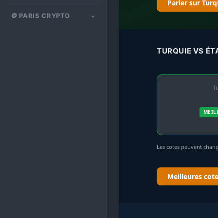
Parier sur Turq
🪙 PARIS CRYPTO
TURQUIE VS ÉT
T
MEIL
Les cotes peuvent change
Meilleures cot