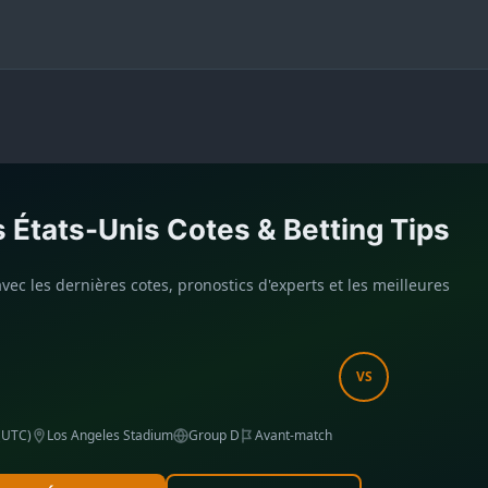
s États-Unis Cotes & Betting Tips
ec les dernières cotes, pronostics d'experts et les meilleures
VS
(UTC)
Los Angeles Stadium
Group D
Avant-match