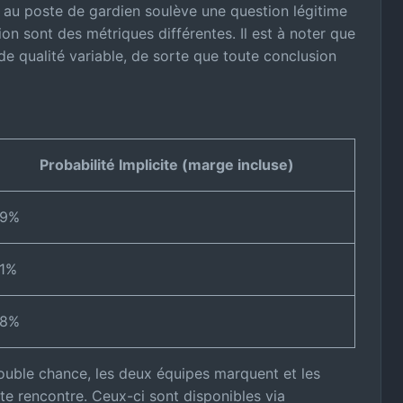
 au poste de gardien soulève une question légitime
ction sont des métriques différentes. Il est à noter que
 de qualité variable, de sorte que toute conclusion
Probabilité Implicite (marge incluse)
9%
1%
8%
ouble chance, les deux équipes marquent et les
te rencontre. Ceux-ci sont disponibles via