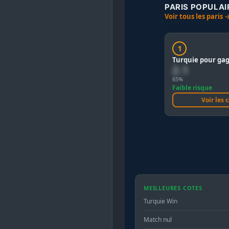
PARIS POPULAI
Voir tous les paris 
1
Turquie pour ga
2.1
65%
Faible risque
Voir les 
MEILLEURES COTES
Turquie Win
Match nul