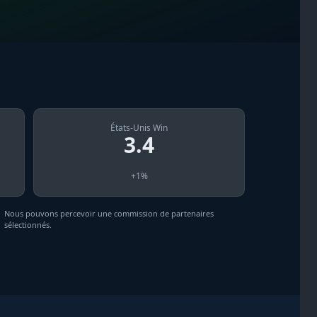
États-Unis Win
3.4
+1%
Nous pouvons percevoir une commission de partenaires
sélectionnés.