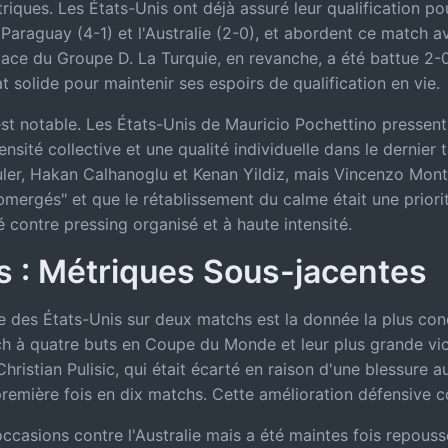
iques. Les États-Unis ont déjà assuré leur qualification pou
Paraguay (4-1) et l'Australie (2-0), et abordent ce match av
lace du Groupe D. La Turquie, en revanche, a été battue 2-0
at solide pour maintenir ses espoirs de qualification en vie.
est notable. Les États-Unis de Mauricio Pochettino pressen
ensité collective et une qualité individuelle dans le dernier
ler, Hakan Calhanoglu et Kenan Yildiz, mais Vincenzo Montel
bmergés" et que le rétablissement du calme était une priori
é contre pressing organisé et à haute intensité.
s : Métriques Sous-jacentes
e des États-Unis sur deux matchs est la donnée la plus conc
ch à quatre buts en Coupe du Monde et leur plus grande vict
s Christian Pulisic, qui était écarté en raison d'une blessure
première fois en dix matchs. Cette amélioration défensive c
ccasions contre l'Australie mais a été maintes fois repous