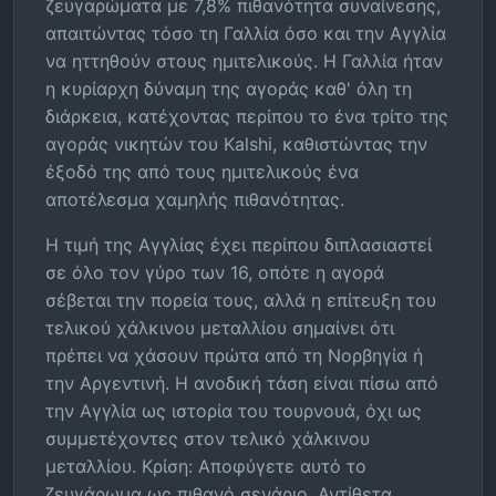
ζευγαρώματα με 7,8% πιθανότητα συναίνεσης,
απαιτώντας τόσο τη Γαλλία όσο και την Αγγλία
να ηττηθούν στους ημιτελικούς. Η Γαλλία ήταν
η κυρίαρχη δύναμη της αγοράς καθ' όλη τη
διάρκεια, κατέχοντας περίπου το ένα τρίτο της
αγοράς νικητών του Kalshi, καθιστώντας την
έξοδό της από τους ημιτελικούς ένα
αποτέλεσμα χαμηλής πιθανότητας.
Η τιμή της Αγγλίας έχει περίπου διπλασιαστεί
σε όλο τον γύρο των 16, οπότε η αγορά
σέβεται την πορεία τους, αλλά η επίτευξη του
τελικού χάλκινου μεταλλίου σημαίνει ότι
πρέπει να χάσουν πρώτα από τη Νορβηγία ή
την Αργεντινή. Η ανοδική τάση είναι πίσω από
την Αγγλία ως ιστορία του τουρνουά, όχι ως
συμμετέχοντες στον τελικό χάλκινου
μεταλλίου. Κρίση: Αποφύγετε αυτό το
ζευγάρωμα ως πιθανό σενάριο. Αντίθετα,