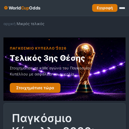
⚽
World
Cup
Odds
Εγγραφή
αρχική
Μικρός τελικός
/
ΠΑΓΚΟΣΜΙΟ ΚΥΠΕΛΛΟ 2026
Τελικός 3ης Θέσης
Στοιχημάτισε σε κάθε αγώνα του Παγκοσμίου
Κυπέλλου με ασφάλεια και ευκολία.
Στοιχημάτισε τώρα
Παγκόσμιο