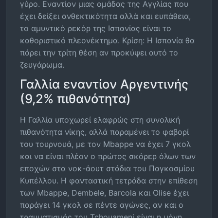
γύρο. Εναντίον μιας ομάδας της Αγγλίας που
έχει δείξει ανθεκτικότητα αλλά και ευπάθεια,
το αμυντικό ρεκόρ της Ισπανίας είναι το
καθοριστικό πλεονέκτημα. Κρίση: Η Ισπανία θα
πάρει την τρίτη θέση αν προκύψει αυτό το
ζευγάρωμα.
Γαλλία εναντίον Αργεντινής
(9,2% πιθανότητα)
Η Γαλλία υποχωρεί ελαφρώς στη συνολική
πιθανότητα νίκης, αλλά παραμένει το φαβορί
του τουρνουά, με τον Mbappe να έχει 7 γκολ
και να είναι πλέον ο πρώτος σκόρερ όλων των
εποχών στα νοκ-άουτ στάδια του Παγκοσμίου
Κυπέλλου. Η φανταστική τετράδα στην επίθεση
των Mbappe, Dembele, Barcola και Olise έχει
παράγει 14 γκολ σε πέντε αγώνες, αν και ο
τραυματισμός του Tchouameni είναι η μόνη