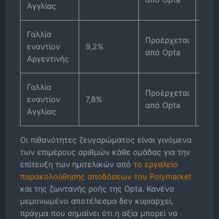
Αγγλίας
Pol
Γαλλία
Προ
Προέρχεται
εναντίον
9,2%
από
από Opta
Αργεντινής
Pol
Γαλλία
Προ
Προέρχεται
εναντίον
7,8%
από
από Opta
Αγγλίας
Pol
Οι πιθανότητες ζευγαρώματος είναι γινόμενα
των επιμέρους αριθμών κάθε ομάδας για την
επίτευξη των ημιτελικών από
το εργαλείο
παρακολούθησης αποδόσεων του Polymarket
και της ζωντανής ροής της Opta. Κανένα
μεμονωμένο αποτέλεσμα δεν κυριαρχεί,
πράγμα που σημαίνει ότι η αξία μπορεί να