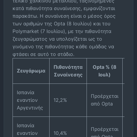
τελικό χάλκινου μεταλλίου, ταξινομημένες
κατά πιθανότητα συναίνεσης, εμφανίζονται
παρακάτω. Η συναίνεση είναι ο μέσος όρος
των αριθμών της Opta (8 Ιουλίου) και του
Polymarket (7 Ιουλίου), με την πιθανότητα
ζευγαρώματος να υπολογίζεται ως το
γινόμενο της πιθανότητας κάθε ομάδας να
φτάσει σε αυτό το στάδιο.
Πιθανότητα
Opta % (8
Pol
Ζευγάρωμα
Συναίνεσης
Ιουλ)
% (
Ισπανία
Προ
Προέρχεται
εναντίον
12,2%
από
από Opta
Αργεντινής
Pol
Ισπανία
Προ
Προέρχεται
εναντίον
10,4%
από
από Opta