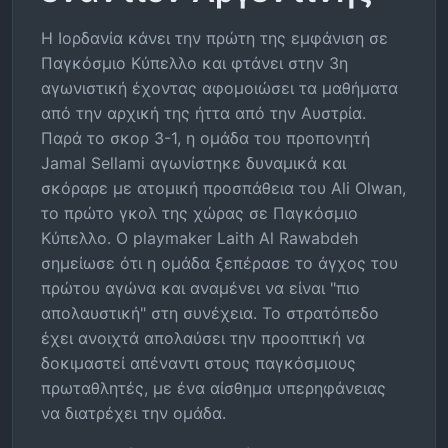
Η Ιορδανία κάνει την πρώτη της εμφάνιση σε
Παγκόσμιο Κύπελλο και φτάνει στην 3η
αγωνιστική έχοντας αφομοιώσει τα μαθήματα
από την αρχική της ήττα από την Αυστρία.
Παρά το σκορ 3-1, η ομάδα του προπονητή
Jamal Sellami αγωνίστηκε δυναμικά και
σκόραρε με ατομική προσπάθεια του Ali Olwan,
το πρώτο γκολ της χώρας σε Παγκόσμιο
Κύπελλο. Ο playmaker Laith Al Rawabdeh
σημείωσε ότι η ομάδα ξεπέρασε το άγχος του
πρώτου αγώνα και αναμένει να είναι "πιο
απολαυστική" στη συνέχεια. Το στρατόπεδο
έχει ανοιχτά απολαύσει την προοπτική να
δοκιμαστεί απέναντι στους παγκόσμιους
πρωταθλητές, με ένα αίσθημα υπερηφάνειας
να διατρέχει την ομάδα.