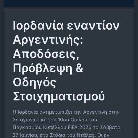
Ιορδανία εναντίον
Αργεντινής:
Αποδόσεις,
Πρόβλεψη &
Οδηγός
Στοιχηματισμού
Η Ιορδανία αντιμετωπίζει την Αργεντινή στην
3η αγωνιστική του 10ου Ομίλου του
Παγκοσμίου Κυπέλλου FIFA 2026 το Σάββατο,
27 Ιουνίου, στο Στάδιο του Ντάλας. Οι εν