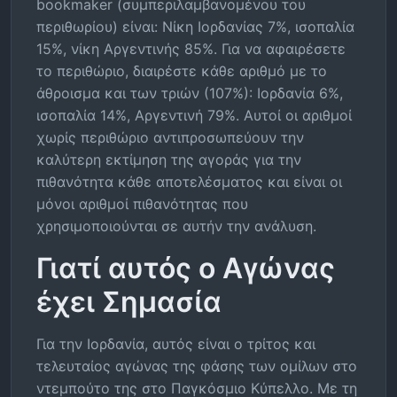
bookmaker (συμπεριλαμβανομένου του
περιθωρίου) είναι: Νίκη Ιορδανίας 7%, ισοπαλία
15%, νίκη Αργεντινής 85%. Για να αφαιρέσετε
το περιθώριο, διαιρέστε κάθε αριθμό με το
άθροισμα και των τριών (107%): Ιορδανία 6%,
ισοπαλία 14%, Αργεντινή 79%. Αυτοί οι αριθμοί
χωρίς περιθώριο αντιπροσωπεύουν την
καλύτερη εκτίμηση της αγοράς για την
πιθανότητα κάθε αποτελέσματος και είναι οι
μόνοι αριθμοί πιθανότητας που
χρησιμοποιούνται σε αυτήν την ανάλυση.
Γιατί αυτός ο Αγώνας
έχει Σημασία
Για την Ιορδανία, αυτός είναι ο τρίτος και
τελευταίος αγώνας της φάσης των ομίλων στο
ντεμπούτο της στο Παγκόσμιο Κύπελλο. Με τη