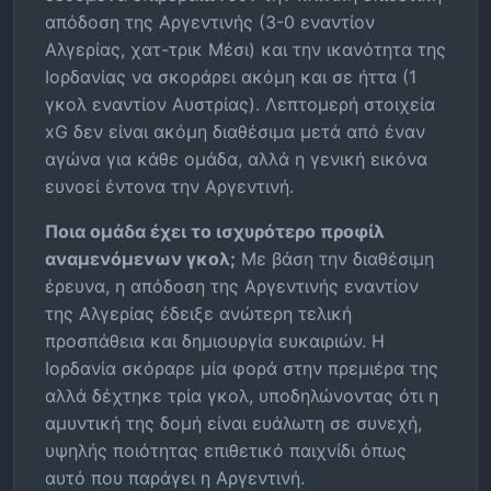
απόδοση της Αργεντινής (3-0 εναντίον
Αλγερίας, χατ-τρικ Μέσι) και την ικανότητα της
Ιορδανίας να σκοράρει ακόμη και σε ήττα (1
γκολ εναντίον Αυστρίας). Λεπτομερή στοιχεία
xG δεν είναι ακόμη διαθέσιμα μετά από έναν
αγώνα για κάθε ομάδα, αλλά η γενική εικόνα
ευνοεί έντονα την Αργεντινή.
Ποια ομάδα έχει το ισχυρότερο προφίλ
αναμενόμενων γκολ;
Με βάση την διαθέσιμη
έρευνα, η απόδοση της Αργεντινής εναντίον
της Αλγερίας έδειξε ανώτερη τελική
προσπάθεια και δημιουργία ευκαιριών. Η
Ιορδανία σκόραρε μία φορά στην πρεμιέρα της
αλλά δέχτηκε τρία γκολ, υποδηλώνοντας ότι η
αμυντική της δομή είναι ευάλωτη σε συνεχή,
υψηλής ποιότητας επιθετικό παιχνίδι όπως
αυτό που παράγει η Αργεντινή.