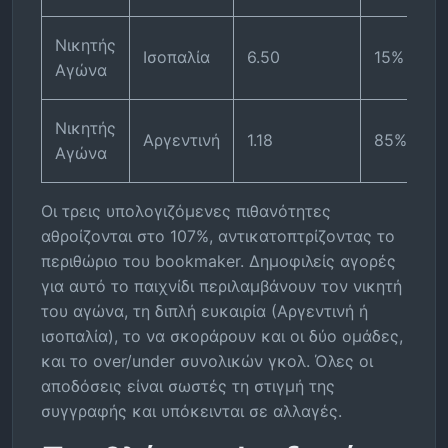
Νικητής
Ισοπαλία
6.50
15%
Αγώνα
Νικητής
Αργεντινή
1.18
85%
Αγώνα
Οι τρεις υπολογιζόμενες πιθανότητες
αθροίζονται στο 107%, αντικατοπτρίζοντας το
περιθώριο του bookmaker. Δημοφιλείς αγορές
για αυτό το παιχνίδι περιλαμβάνουν τον νικητή
του αγώνα, τη διπλή ευκαιρία (Αργεντινή ή
ισοπαλία), το να σκοράρουν και οι δύο ομάδες,
και το over/under συνολικών γκολ. Όλες οι
αποδόσεις είναι σωστές τη στιγμή της
συγγραφής και υπόκεινται σε αλλαγές.