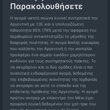
Παρακολουθήσετε
Η αγορά νικητή αγώνα ευνοεί συντριπτικά την
Αργεντινή με 1,18, και η υπολογιζόμενη
πιθανότητα 85% (79% μετά την αφαίρεση του
περιθωρίου) αντικατοπτρίζει το μέγεθος της
διαφοράς ποιότητας. Η αγορά διπλής ευκαιρίας
που καλύπτει την Αργεντινή ή την ισοπαλία
προσφέρει ένα σημείο εισόδου χαμηλότερου
κινδύνου για τους συντηρητικούς παίκτες. Το
να σκοράρουν και οι δύο ομάδες είναι η πιο
αναλυτικά ενδιαφέρουσα αγορά, δεδομένης
της επιβεβαιωμένης ικανότητας της Ιορδανίας
να σκοράρει σε αυτό το επίπεδο και της
επιθετικής πρόθεσης της Αργεντινής. Η αγορά
πρώτου σκόρερ με επίκεντρο τον Μέσι έχει
προφανή λογική δεδομένου του χατ-τρικ του