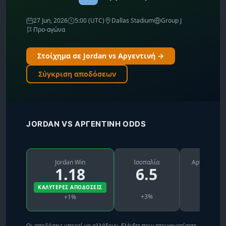
27 Jun, 2026
5:00 (UTC)
Dallas Stadium
Group J
Προ-αγώνα
Στοίχημα σε Jordan vs Αργεντινή →
Σύγκριση αποδόσεων
JORDAN VS ΑΡΓΕΝΤΙΝΉ ODDS
Jordan Win
Ισοπαλία
Αργεντινή 
1.18
6.5
15
ΚΑΛΥΤΕΡΕΣ ΑΠΟΔΟΣΕΙΣ
+3%
-1%
+1%
Οι αποδόσεις μπορεί να αλλάξουν. Ελέγξτε πριν στοιχηματίσετε.