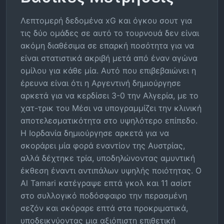
Λεπτομερή δεδομένα xG και όγκου σουτ για
τις δύο ομάδες σε αυτό το τουρνουά δεν είναι
ακόμη διαθέσιμα σε επαρκή ποσότητα για να
είναι στατιστικά ακριβή μετά από έναν αγώνα
ομίλου για κάθε μία. Αυτό που επιβεβαιώνει η
έρευνα είναι ότι η Αργεντινή δημιούργησε
αρκετά για να κερδίσει 3-0 την Αλγερία, με το
χατ-τρικ του Μέσι να υπογραμμίζει την κλινική
αποτελεσματικότητα στο υψηλότερο επίπεδο.
Η Ιορδανία δημιούργησε αρκετά για να
σκοράρει μία φορά εναντίον της Αυστρίας,
αλλά δέχτηκε τρία, υποδηλώνοντας αμυντική
έκθεση έναντι αντιπάλων υψηλής ποιότητας. Ο
Al Tamari κατέγραψε επτά γκολ και 11 ασίστ
στο συλλογικό ποδόσφαιρο την περασμένη
σεζόν και σκόραρε επτά στα προκριματικά,
υποδεικνύοντας μια αξιόπιστη επιθετική