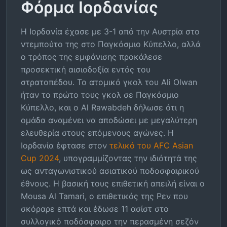
Φόρμα Ιορδανίας
Η Ιορδανία έχασε με 3-1 από την Αυστρία στο
ντεμπούτο της στο Παγκόσμιο Κύπελλο, αλλά
ο τρόπος της εμφάνισης προκάλεσε
προσεκτική αισιοδοξία εντός του
στρατοπέδου. Το ατομικό γκολ του Ali Olwan
ήταν το πρώτο τους γκολ σε Παγκόσμιο
Κύπελλο, και ο Al Rawabdeh δήλωσε ότι η
ομάδα αναμένει να αποδώσει με μεγαλύτερη
ελευθερία στους επόμενους αγώνες. Η
Ιορδανία έφτασε στον
τελικό του AFC Asian
Cup 2024
, υπογραμμίζοντας την ιδιότητά της
ως ανταγωνιστικού ασιατικού ποδοσφαιρικού
έθνους. Η βασική τους επιθετική απειλή είναι ο
Mousa Al Tamari, ο επιθετικός της Ρεν που
σκόραρε επτά και έδωσε 11 ασίστ στο
συλλογικό ποδόσφαιρο την περασμένη σεζόν