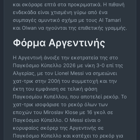
και σκόραρε επτά στα προκριματικά. Η πιθανή
ενδεκάδα είναι χτισμένη γύρω από ένα
συμπαγές αμυντικό σχήμα με τους Al Tamari
και Olwan να ηγούνται της επιθετικής γραμμής.
Φόρμα Αργεντινής
Η Αργεντινή άνοιξε την εκστρατεία της στο
Παγκόσμιο Κύπελλο 2026 με νίκη 3-0 επί της
Αλγερίας, με τον Lionel Messi να σημειώνει
χατ-τρικ στην 200ή του συμμετοχή και την
έκτη του εμφάνιση σε τελική φάση
Παγκοσμίου Κυπέλλου, που αποτελεί ρεκόρ. Το
χατ-τρικ ισοφάρισε το ρεκόρ όλων των
εποχών του Miroslav Klose με 16 γκολ σε
Παγκόσμιο Κύπελλο. Ο Messi είναι ο
κορυφαίος σκόρερ της Αργεντινής σε
Παγκόσμιο Κύπελλο και κατέχει το ρεκόρ για