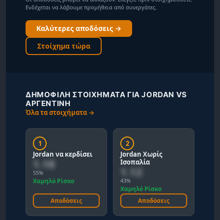
Ενδέχεται να λάβουμε προμήθεια από συνεργάτες.
Καλύτερες αποδόσεις →
Στοίχημα τώρα
ΔΗΜΟΦΙΛΉ ΣΤΟΙΧΉΜΑΤΑ ΓΙΑ JORDAN VS
ΑΡΓΕΝΤΙΝΉ
Όλα τα στοιχήματα →
1
2
Jordan να κερδίσει
Jordan Χωρίς
1.18
Ισοπαλία
1.12
55%
Χαμηλό Ρίσκο
43%
Χαμηλό Ρίσκο
Αποδόσεις
Αποδόσεις