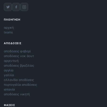
ΠΛΟΉΓΗΣΗ
αρχική
teams
ΑΠΟΔΌΣΕΙΣ
αποδόσεις φαβορί
αποδόσεις νοκ άουτ
αργεντινή
αποδόσεις βραζιλίας
αγγλία
γαλλία
ολλανδία αποδόσεις
πορτογαλία αποδόσεις
ισπανία
αποδόσεις νικητή
ΦΆΣΕΙΣ