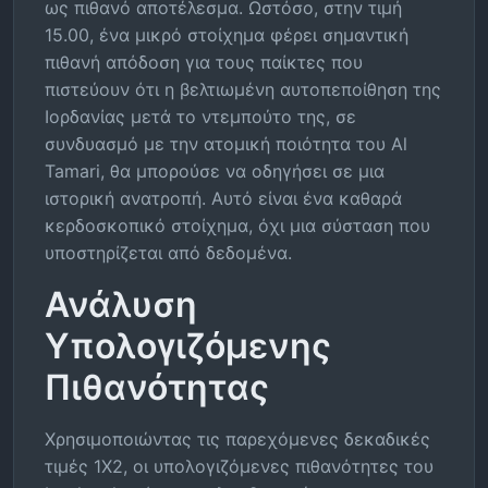
ως πιθανό αποτέλεσμα. Ωστόσο, στην τιμή
15.00, ένα μικρό στοίχημα φέρει σημαντική
πιθανή απόδοση για τους παίκτες που
πιστεύουν ότι η βελτιωμένη αυτοπεποίθηση της
Ιορδανίας μετά το ντεμπούτο της, σε
συνδυασμό με την ατομική ποιότητα του Al
Tamari, θα μπορούσε να οδηγήσει σε μια
ιστορική ανατροπή. Αυτό είναι ένα καθαρά
κερδοσκοπικό στοίχημα, όχι μια σύσταση που
υποστηρίζεται από δεδομένα.
Ανάλυση
Υπολογιζόμενης
Πιθανότητας
Χρησιμοποιώντας τις παρεχόμενες δεκαδικές
τιμές 1X2, οι υπολογιζόμενες πιθανότητες του