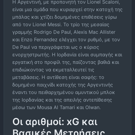
Η Αργεντινή, με προπονητή τον Lionel Scaloni,
είναι μια ομάδα που κυριαρχεί στην κατοχή της
μπάλας και χτίζει δομημένες επιθέσεις γύρω
από τον Lionel Messi. Το τρίο της μεσαίας
γραμμής Rodrigo De Paul, Alexis Mac Allister
και Enzo Fernandez ελέγχει τον ρυθμό, με τον
De Paul να περιγράφεται ως ο κύριος
ενορχηστρωτής. Η Ιορδανία είναι συμπαγής και
εργατική στο προφίλ της, παίζοντας βαθιά και
επιδιώκοντας να εκμεταλλευτεί τις
μεταβάσεις. Η αντίθεση είναι σαφής: το
δομημένο παιχνίδι κατοχής της Αργεντινής
έναντι του πειθαρχημένου αμυντικού μπλοκ
της Ιορδανίας και της απειλής αντεπίθεσης
μέσω των Mousa Al Tamari και Olwan.
Οι αριθμοί: xG και
Βασικές Μετρήσεις