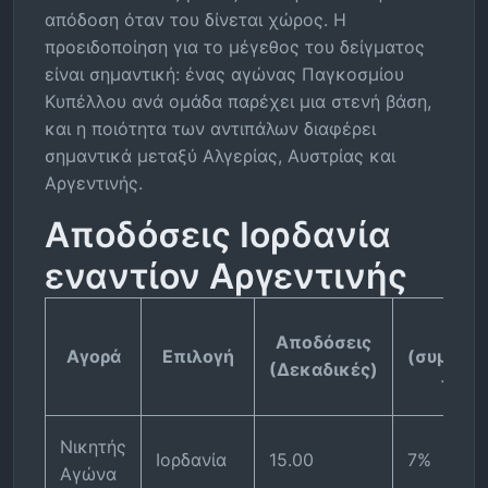
απόδοση όταν του δίνεται χώρος. Η
προειδοποίηση για το μέγεθος του δείγματος
είναι σημαντική: ένας αγώνας Παγκοσμίου
Κυπέλλου ανά ομάδα παρέχει μια στενή βάση,
και η ποιότητα των αντιπάλων διαφέρει
σημαντικά μεταξύ Αλγερίας, Αυστρίας και
Αργεντινής.
Αποδόσεις Ιορδανία
εναντίον Αργεντινής
Πι
Αποδόσεις
Αγορά
Επιλογή
(συμπερ
(Δεκαδικές)
του 
Νικητής
Ιορδανία
15.00
7%
Αγώνα