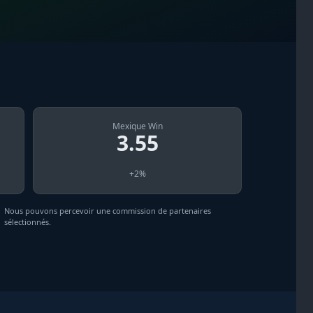
Mexique Win
3.55
+2%
Nous pouvons percevoir une commission de partenaires
sélectionnés.