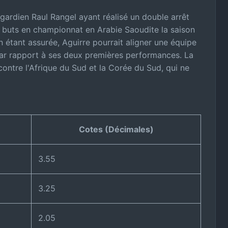
gardien Raul Rangel ayant réalisé un double arrêt
3 buts en championnat en Arabie Saoudite la saison
n étant assurée, Aguirre pourrait aligner une équipe
par rapport à ses deux premières performances. La
ontre l'Afrique du Sud et la Corée du Sud, qui ne
Cotes (Décimales)
3.55
3.25
2.05