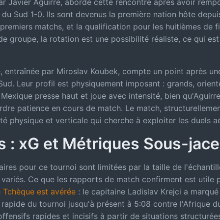
ar Javier Aguirre, aborde cette rencontre après avoir remp
 du Sud 1-0. Ils sont devenus la première nation hôte depui
premiers matchs, et la qualification pour les huitièmes de fi
 groupe, la rotation est une possibilité réaliste, ce qui es
 entraînée par Miroslav Koubek, compte un point après une
 Sud. Leur profil est physiquement imposant : grands, orien
Le Mexique presse haut et joue avec intensité, bien qu'Agui
erdre patience en cours de match. Le match, structurellem
té physique et verticale qui cherche à exploiter les duels aér
s : xG et Métriques Sous-jac
res pour ce tournoi sont limitées par la taille de l'échant
variés. Ce que les rapports de match confirment est utile p
e Tchèque est avérée
: le capitaine Ladislav Krejci a marqué
s rapide du tournoi jusqu'à présent à 5:08 contre l'Afrique
ensifs rapides et incisifs à partir de situations structurée