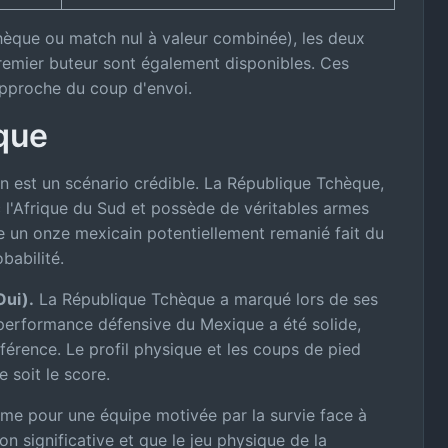
chèque ou match nul à valeur combinée), les deux
remier buteur sont également disponibles. Ces
approche du coup d'envoi.
que
on est un scénario crédible. La République Tchèque,
c l'Afrique du Sud et possède de véritables armes
e un onze mexicain potentiellement remanié fait du
babilité.
Oui).
La République Tchèque a marqué lors de ses
 performance défensive du Mexique a été solide,
éférence. Le profil physique et les coups de pied
e soit le score.
ême pour une équipe motivée par la survie face à
on significative et que le jeu physique de la