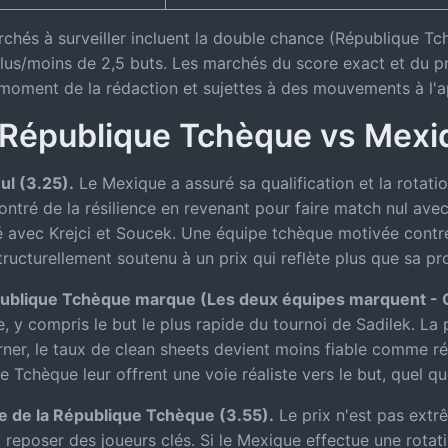
rchés à surveiller incluent la double chance (République T
lus/moins de 2,5 buts. Les marchés du score exact et du p
moment de la rédaction et sujettes à des mouvements à l'
 République Tchèque vs Mexi
ul (3.25).
Le Mexique a assuré sa qualification et la rotati
ontré de la résilience en revenant pour faire match nul ave
é avec Krejci et Soucek. Une équipe tchèque motivée contr
tructurellement soutenu à un prix qui reflète plus que sa pro
épublique Tchèque marque (Les deux équipes marquent - 
 y compris le but le plus rapide du tournoi de Sadilek. La
urner, le taux de clean sheets devient moins fiable comme r
e Tchèque leur offrent une voie réaliste vers le but, quel qu
re de la République Tchèque (3.55).
Le prix n'est pas extr
 reposer des joueurs clés. Si le Mexique effectue une rotati