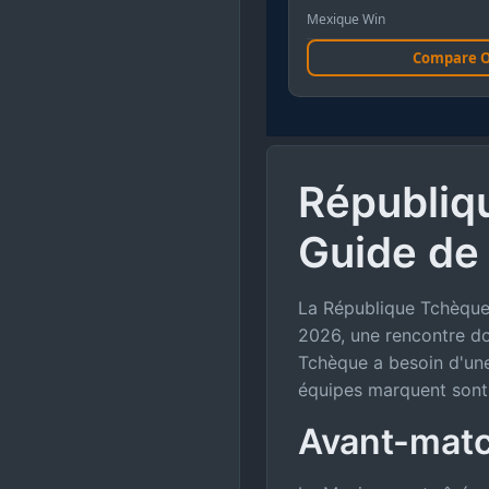
Mexique Win
Compare O
Républiqu
Guide de 
La République Tchèque 
2026, une rencontre don
Tchèque a besoin d'une 
équipes marquent sont 
Avant-matc