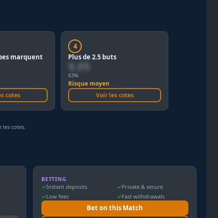
4
ipes marquent
Plus de 2.5 buts
1.11
63%
Risque moyen
es cotes
Voir les cotes
 les cotes.
BETTING
Instant deposits
Private & secure
Low fees
Fast withdrawals
Bet on this Match