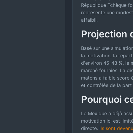
République Tchèque fon
représente une modeste
affaibli.
Projection 
Basé sur une simulatio
la motivation, la répar
d'environ 45-48 %, le 
marché fournies. La dis
matchs à faible score 
et contrôlée de la part
Pourquoi c
Le Mexique a déjà assu
motivation ici est limi
directe.
Ils sont deven