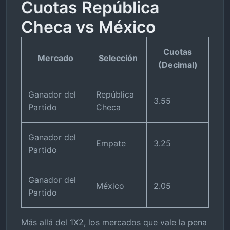
Cuotas República
Checa vs México
Cuotas
Mercado
Selección
(Decimal)
Ganador del
República
3.55
Partido
Checa
Ganador del
Empate
3.25
Partido
Ganador del
México
2.05
Partido
Más allá del 1X2, los mercados que vale la pena