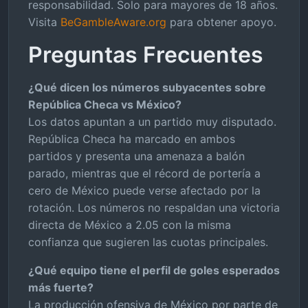
responsabilidad. Solo para mayores de 18 años.
Visita
BeGambleAware.org
para obtener apoyo.
Preguntas Frecuentes
¿Qué dicen los números subyacentes sobre
República Checa vs México?
Los datos apuntan a un partido muy disputado.
República Checa ha marcado en ambos
partidos y presenta una amenaza a balón
parado, mientras que el récord de portería a
cero de México puede verse afectado por la
rotación. Los números no respaldan una victoria
directa de México a 2.05 con la misma
confianza que sugieren las cuotas principales.
¿Qué equipo tiene el perfil de goles esperados
más fuerte?
La producción ofensiva de México por parte de