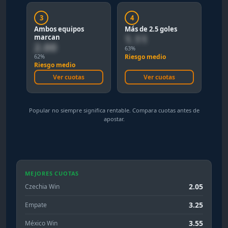
3
4
Ambos equipos
Más de 2.5 goles
1.11
marcan
2.00
63%
62%
Riesgo medio
Riesgo medio
Ver cuotas
Ver cuotas
Popular no siempre significa rentable. Compara cuotas antes de
apostar.
MEJORES CUOTAS
2.05
Czechia Win
3.25
Empate
3.55
México Win