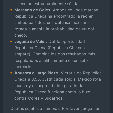
selección estructuralmente sólida.
Mercado de Goles:
Ambos equipos marcan.
República Checa ha encontrado la red en
ambos partidos; una defensa mexicana
rotada aumenta la probabilidad de un gol
checo.
Jugada de Valor:
Doble oportunidad
República Checa (República Checa o
empate). Combina los dos resultados más
respaldados analíticamente en un solo
mercado.
Apuesta a Largo Plazo:
Victoria de República
Checa a 3.55. Justificada solo si México rota
mucho y el juego a balón parado de
República Checa funciona como lo hizo
contra Corea y Sudáfrica.
Cuotas sujetas a cambios. Por favor, juega con