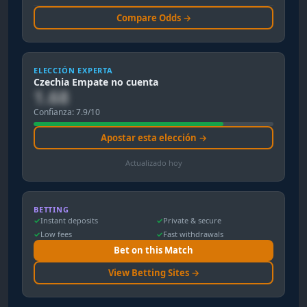
Compare Odds →
ELECCIÓN EXPERTA
Czechia Empate no cuenta
1.68
Confianza: 7.9/10
Apostar esta elección →
Actualizado hoy
BETTING
Instant deposits
Private & secure
Low fees
Fast withdrawals
Bet on this Match
View Betting Sites →