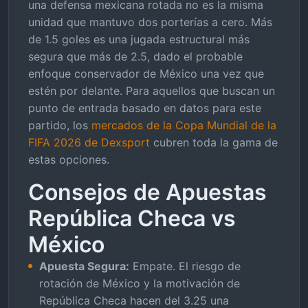
una defensa mexicana rotada no es la misma
unidad que mantuvo dos porterías a cero. Más
de 1.5 goles es una jugada estructural más
segura que más de 2.5, dado el probable
enfoque conservador de México una vez que
estén por delante. Para aquellos que buscan un
punto de entrada basado en datos para este
partido, los
mercados de la Copa Mundial de la
FIFA 2026 de Dexsport
cubren toda la gama de
estas opciones.
Consejos de Apuestas
República Checa vs
México
Apuesta Segura:
Empate. El riesgo de
rotación de México y la motivación de
República Checa hacen del 3.25 una