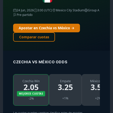
24 Jun, 2026
3:00 (UTC)
Mexico City Stadium
Group A
Pre-partido
Apostar en Czechia vs México →
Comparar cuotas
CZECHIA VS MÉXICO ODDS
Czechia Win
Empate
México Win
2.05
3.25
3.55
MEJORES CUOTAS
+1%
+2%
-2%
Las cuotas pueden cambiar. Verifica antes de apostar.