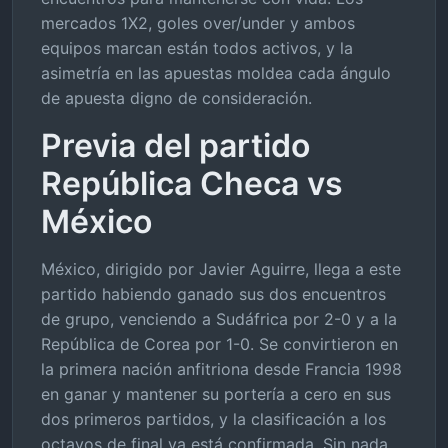
mercados 1X2, goles over/under y ambos
equipos marcan están todos activos, y la
asimetría en las apuestas moldea cada ángulo
de apuesta digno de consideración.
Previa del partido
República Checa vs
México
México, dirigido por Javier Aguirre, llega a este
partido habiendo ganado sus dos encuentros
de grupo, venciendo a Sudáfrica por 2-0 y a la
República de Corea por 1-0. Se convirtieron en
la primera nación anfitriona desde Francia 1998
en ganar y mantener su portería a cero en sus
dos primeros partidos, y la clasificación a los
octavos de final ya está confirmada. Sin nada