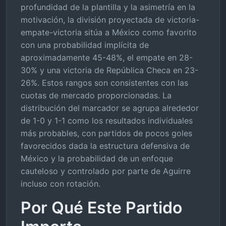
profundidad de la plantilla y la asimetría en la
motivación, la división proyectada de victoria-
empate-victoria sitúa a México como favorito
con una probabilidad implícita de
aproximadamente 45-48%, el empate en 28-
30% y una victoria de República Checa en 23-
26%. Estos rangos son consistentes con las
cuotas de mercado proporcionadas. La
distribución del marcador se agrupa alrededor
de 1-0 y 1-1 como los resultados individuales
más probables, con partidos de pocos goles
favorecidos dada la estructura defensiva de
México y la probabilidad de un enfoque
cauteloso y controlado por parte de Aguirre
incluso con rotación.
Por Qué Este Partido