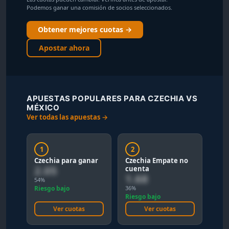
Podemos ganar una comisión de socios seleccionados.
Obtener mejores cuotas →
Apostar ahora
APUESTAS POPULARES PARA CZECHIA VS
MÉXICO
Ver todas las apuestas →
1
2
Czechia para ganar
Czechia Empate no
2.05
cuenta
1.68
54%
Riesgo bajo
36%
Riesgo bajo
Ver cuotas
Ver cuotas