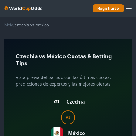
⚽
World
Cup
Odds
Registrarse
inicio
czechia vs mexico
/
Czechia vs México Cuotas & Betting
Tips
Vista previa del partido con las últimas cuotas,
predicciones de expertos y las mejores ofertas.
Czechia
CZE
VS
México