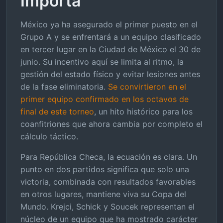
Importa
México ya ha asegurado el primer puesto en el
Grupo A y se enfrentará a un equipo clasificado
en tercer lugar en la Ciudad de México el 30 de
junio. Su incentivo aquí se limita al ritmo, la
gestión del estado físico y evitar lesiones antes
de la fase eliminatoria.
Se convirtieron en el
primer equipo confirmado en los octavos de
final de este torneo
, un hito histórico para los
coanfitriones que ahora cambia por completo el
cálculo táctico.
Para República Checa, la ecuación es clara. Un
punto en dos partidos significa que solo una
victoria, combinada con resultados favorables
en otros lugares, mantiene viva su Copa del
Mundo. Krejci, Schick y Soucek representan el
núcleo de un equipo que ha mostrado carácter