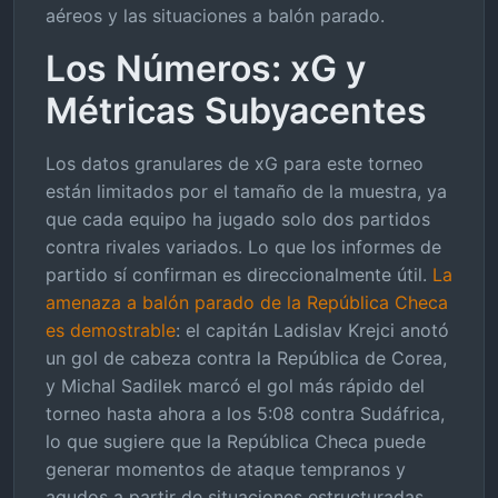
aéreos y las situaciones a balón parado.
Los Números: xG y
Métricas Subyacentes
Los datos granulares de xG para este torneo
están limitados por el tamaño de la muestra, ya
que cada equipo ha jugado solo dos partidos
contra rivales variados. Lo que los informes de
partido sí confirman es direccionalmente útil.
La
amenaza a balón parado de la República Checa
es demostrable
: el capitán Ladislav Krejci anotó
un gol de cabeza contra la República de Corea,
y Michal Sadilek marcó el gol más rápido del
torneo hasta ahora a los 5:08 contra Sudáfrica,
lo que sugiere que la República Checa puede
generar momentos de ataque tempranos y
agudos a partir de situaciones estructuradas.