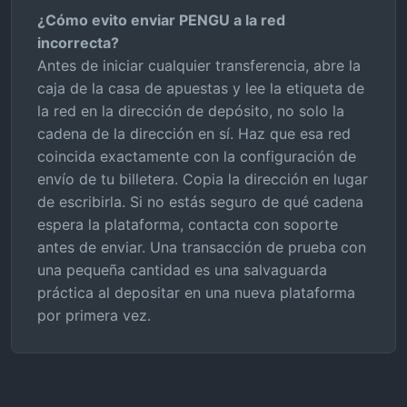
¿Cómo evito enviar PENGU a la red
incorrecta?
Antes de iniciar cualquier transferencia, abre la
caja de la casa de apuestas y lee la etiqueta de
la red en la dirección de depósito, no solo la
cadena de la dirección en sí. Haz que esa red
coincida exactamente con la configuración de
envío de tu billetera. Copia la dirección en lugar
de escribirla. Si no estás seguro de qué cadena
espera la plataforma, contacta con soporte
antes de enviar. Una transacción de prueba con
una pequeña cantidad es una salvaguarda
práctica al depositar en una nueva plataforma
por primera vez.