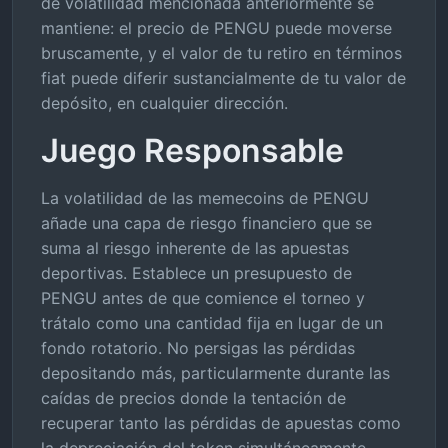
de volatilidad mencionada anteriormente se
mantiene: el precio de PENGU puede moverse
bruscamente, y el valor de tu retiro en términos
fiat puede diferir sustancialmente de tu valor de
depósito, en cualquier dirección.
Juego Responsable
La volatilidad de las memecoins de PENGU
añade una capa de riesgo financiero que se
suma al riesgo inherente de las apuestas
deportivas. Establece un presupuesto de
PENGU antes de que comience el torneo y
trátalo como una cantidad fija en lugar de un
fondo rotatorio. No persigas las pérdidas
depositando más, particularmente durante las
caídas de precios donde la tentación de
recuperar tanto las pérdidas de apuestas como