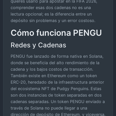
quieres usarlo para apostar en la FIFA 2026,
comprender esas dos cadenas no es una
lectura opcional; es la diferencia entre un
depósito sin problemas y un error costoso.
Cómo funciona PENGU
Redes y Cadenas
PENGU fue lanzado de forma nativa en Solana,
donde se beneficia del alto rendimiento de la
cadena y los bajos costos de transacción.
También existe en Ethereum como un token
ERC-20, heredado de la infraestructura anterior
del ecosistema NFT de Pudgy Penguins. Estas
son dos instancias de token separadas en dos
cadenas separadas. Un token PENGU enviado a
través de Solana no puede llegar a una
dirección de depósito de Ethereum, y viceversa.