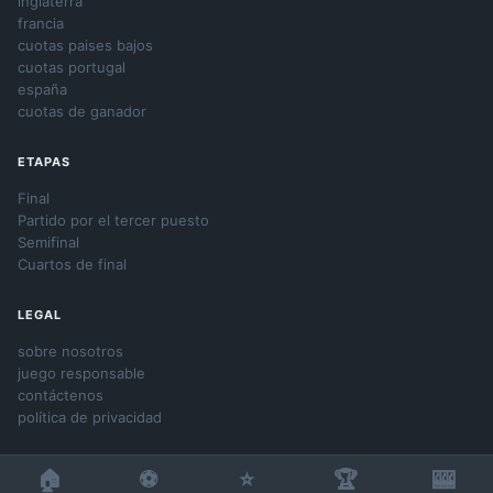
inglaterra
francia
cuotas paises bajos
cuotas portugal
españa
cuotas de ganador
ETAPAS
Final
Partido por el tercer puesto
Semifinal
Cuartos de final
LEGAL
sobre nosotros
juego responsable
contáctenos
política de privacidad
🏠
⚽
⭐
🏆
🎰
Las apuestas conllevan riesgos. Juegue responsablemente. +18