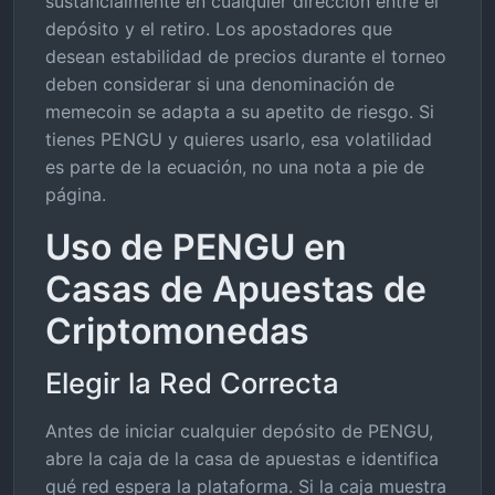
sustancialmente en cualquier dirección entre el
depósito y el retiro. Los apostadores que
desean estabilidad de precios durante el torneo
deben considerar si una denominación de
memecoin se adapta a su apetito de riesgo. Si
tienes PENGU y quieres usarlo, esa volatilidad
es parte de la ecuación, no una nota a pie de
página.
Uso de PENGU en
Casas de Apuestas de
Criptomonedas
Elegir la Red Correcta
Antes de iniciar cualquier depósito de PENGU,
abre la caja de la casa de apuestas e identifica
qué red espera la plataforma. Si la caja muestra