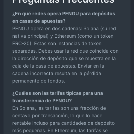
¿En qué redes opera PENGU para depósitos
en casas de apuestas?
PENGU opera en dos cadenas: Solana (su red
nativa principal) y Ethereum (como un token
ERC-20). Estas son instancias de token
separadas. Debes usar la red que coincida con
la dirección de depósito que se muestra en la
caja de la casa de apuestas. Enviar en la
cadena incorrecta resulta en la pérdida
permanente de fondos.
¿Cuáles son las tarifas típicas para una
transferencia de PENGU?
En Solana, las tarifas son una fracción de
centavo por transacción, lo que lo hace
rentable incluso para cantidades de depósito
más pequeñas. En Ethereum, las tarifas se