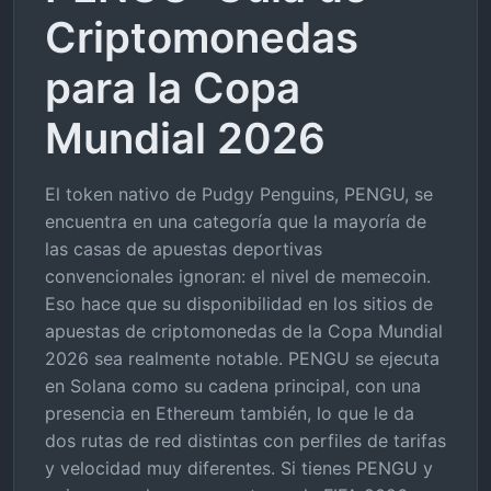
Criptomonedas
para la Copa
Mundial 2026
El token nativo de Pudgy Penguins, PENGU, se
encuentra en una categoría que la mayoría de
las casas de apuestas deportivas
convencionales ignoran: el nivel de memecoin.
Eso hace que su disponibilidad en los sitios de
apuestas de criptomonedas de la Copa Mundial
2026 sea realmente notable. PENGU se ejecuta
en Solana como su cadena principal, con una
presencia en Ethereum también, lo que le da
dos rutas de red distintas con perfiles de tarifas
y velocidad muy diferentes. Si tienes PENGU y