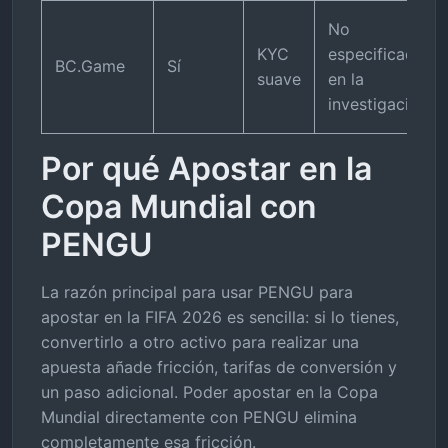
No
KYC
especificado
BC.Game
Sí
suave
en la
investigación
Por qué Apostar en la
Copa Mundial con
PENGU
La razón principal para usar PENGU para
apostar en la FIFA 2026 es sencilla: si lo tienes,
convertirlo a otro activo para realizar una
apuesta añade fricción, tarifas de conversión y
un paso adicional. Poder apostar en la Copa
Mundial directamente con PENGU elimina
completamente esa fricción.