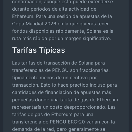
confirmación, aunque esto puede extenderse
durante períodos de alta actividad de
Ethereum. Para una sesión de apuestas de la
Copa Mundial 2026 en la que quieras tener
fondos disponibles rápidamente, Solana es la
ruta más rápida por un margen significativo.
Tarifas Típicas
Las tarifas de transacción de Solana para
transferencias de PENGU son fraccionarias,
típicamente menos de un centavo por
transacción. Esto lo hace práctico incluso para
cantidades de financiación de apuestas más
pequeñas donde una tarifa de gas de Ethereum
representaría un costo desproporcionado. Las
tarifas de gas de Ethereum para una
transferencia de PENGU ERC-20 varían con la
demanda de la red, pero generalmente se