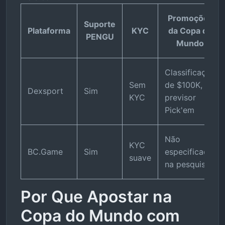
Promoções
Suporte
Plataforma
KYC
da Copa do
PENGU
Mundo
Classificação
Sem
de $100K,
Dexsport
Sim
KYC
previsor
Pick'em
Não
KYC
BC.Game
Sim
especificado
suave
na pesquisa
Por Que Apostar na
Copa do Mundo com