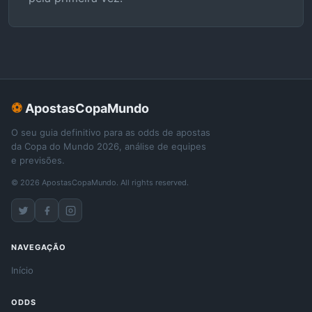
⚽
ApostasCopaMundo
O seu guia definitivo para as odds de apostas
da Copa do Mundo 2026, análise de equipes
e previsões.
© 2026 ApostasCopaMundo. All rights reserved.
NAVEGAÇÃO
Início
ODDS