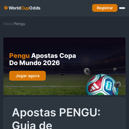
⚽
World
Cup
Odds
Registrar
início
Pengu
/
Pengu
Apostas Copa
Do Mundo 2026
Jogar agora
Apostas PENGU:
Guia de