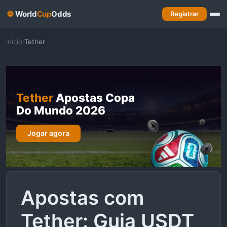
⚽
World
Cup
Odds
Registrar
início
Tether
/
Tether
Apostas Copa
Do Mundo 2026
Jogar agora
Apostas com
Tether: Guia USDT