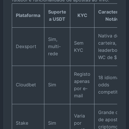
Suporte
Característic
Plataforma
KYC
a USDT
Notável
Nativa de
Sim,
Sem
carteira,
Dexsport
multi-
KYC
leaderboard
rede
WC de $100K
Registo
18 idiomas,
apenas
Cloudbet
Sim
odds
por e-
competitivas
mail
Grande casa
Varia
de apostas d
Stake
Sim
por
criptomoedas