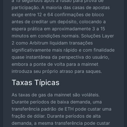
a 15 segundos após a fusão para prova de
participação. A maioria das casas de apostas
exige entre 12 e 64 confirmações de bloco
antes de creditar um depósito, colocando a
espera prática em aproximadamente 3 a 15
minutos em condições normais. Soluções Layer
2 como Arbitrum liquidam transações
significativamente mais rápido e com finalidade
quase instantânea da perspectiva do usuário,
embora a ponte de volta para a mainnet
introduza seu próprio atraso para saques.
Taxas Típicas
As taxas de gas da mainnet são voláteis.
Durante períodos de baixa demanda, uma
transferência padrão de ETH pode custar uma
fração de dólar. Durante períodos de alta
demanda, a mesma transferência pode custar