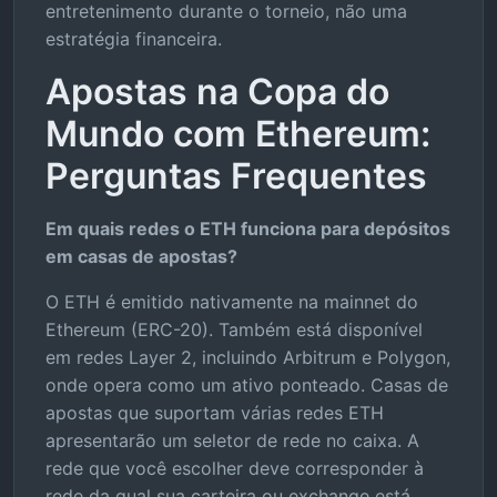
entretenimento durante o torneio, não uma
estratégia financeira.
Apostas na Copa do
Mundo com Ethereum:
Perguntas Frequentes
Em quais redes o ETH funciona para depósitos
em casas de apostas?
O ETH é emitido nativamente na mainnet do
Ethereum (ERC-20). Também está disponível
em redes Layer 2, incluindo Arbitrum e Polygon,
onde opera como um ativo ponteado. Casas de
apostas que suportam várias redes ETH
apresentarão um seletor de rede no caixa. A
rede que você escolher deve corresponder à
rede da qual sua carteira ou exchange está