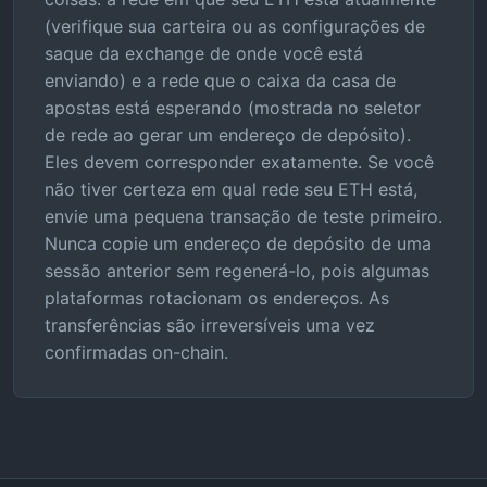
(verifique sua carteira ou as configurações de
saque da exchange de onde você está
enviando) e a rede que o caixa da casa de
apostas está esperando (mostrada no seletor
de rede ao gerar um endereço de depósito).
Eles devem corresponder exatamente. Se você
não tiver certeza em qual rede seu ETH está,
envie uma pequena transação de teste primeiro.
Nunca copie um endereço de depósito de uma
sessão anterior sem regenerá-lo, pois algumas
plataformas rotacionam os endereços. As
transferências são irreversíveis uma vez
confirmadas on-chain.