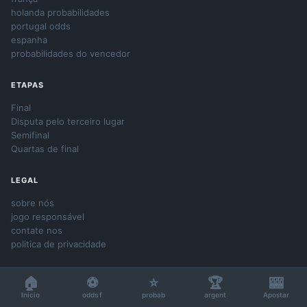
holanda probabilidades
portugal odds
espanha
probabilidades do vencedor
ETAPAS
Final
Disputa pelo terceiro lugar
Semifinal
Quartas de final
LEGAL
sobre nós
jogo responsável
contate nos
politica de privacidade
🏠
⚽
⭐
🏆
🎰
As apostas envolvem riscos. Por favor jogue de forma responsável. 18+
Início
odds f
probab
argent
Apostar