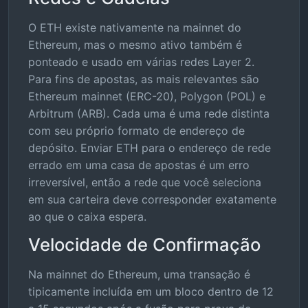
O ETH existe nativamente na mainnet do
Ethereum, mas o mesmo ativo também é
ponteado e usado em várias redes Layer 2.
Para fins de apostas, as mais relevantes são
Ethereum mainnet (ERC-20), Polygon (POL) e
Arbitrum (ARB). Cada uma é uma rede distinta
com seu próprio formato de endereço de
depósito. Enviar ETH para o endereço de rede
errado em uma casa de apostas é um erro
irreversível, então a rede que você seleciona
em sua carteira deve corresponder exatamente
ao que o caixa espera.
Velocidade de Confirmação
Na mainnet do Ethereum, uma transação é
tipicamente incluída em um bloco dentro de 12