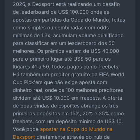
2026, a Dexsport está realizando um desafio
de leaderboard de US$ 100.000 onde as
apostas em partidas da Copa do Mundo, feitas
como simples ou combinadas com odds
mínimas de 1.3x, acumulam volume qualificado
para classificar em um leaderboard dos 50
melhores. Os prêmios variam de US$ 40.000
para o primeiro lugar até US$ 50 para os
lugares 41 a 50, todos pagos como freebets.
Há também um preditor gratuito da FIFA World
Cup Pick'em que não exige aposta com
dinheiro real, onde os 100 melhores preditores
dividem até US$ 10.000 em freebets. A oferta
de boas-vindas de esportes abrange os três
primeiros depósitos em 15%, 20% e 25% como
freebets, com um depósito mínimo de US$ 10.
Você pode
apostar na Copa do Mundo na
Dexsport
diretamente através do hub de