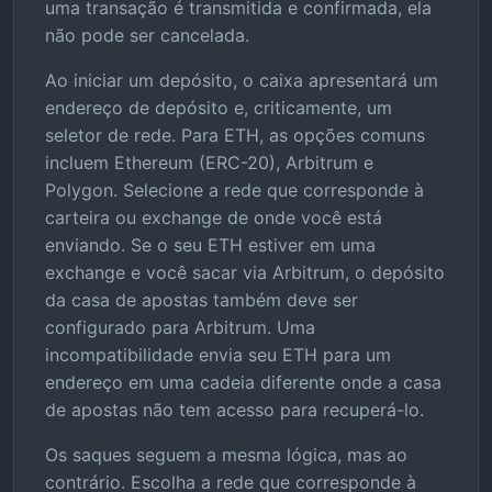
uma transação é transmitida e confirmada, ela
não pode ser cancelada.
Ao iniciar um depósito, o caixa apresentará um
endereço de depósito e, criticamente, um
seletor de rede. Para ETH, as opções comuns
incluem Ethereum (ERC-20), Arbitrum e
Polygon. Selecione a rede que corresponde à
carteira ou exchange de onde você está
enviando. Se o seu ETH estiver em uma
exchange e você sacar via Arbitrum, o depósito
da casa de apostas também deve ser
configurado para Arbitrum. Uma
incompatibilidade envia seu ETH para um
endereço em uma cadeia diferente onde a casa
de apostas não tem acesso para recuperá-lo.
Os saques seguem a mesma lógica, mas ao
contrário. Escolha a rede que corresponde à