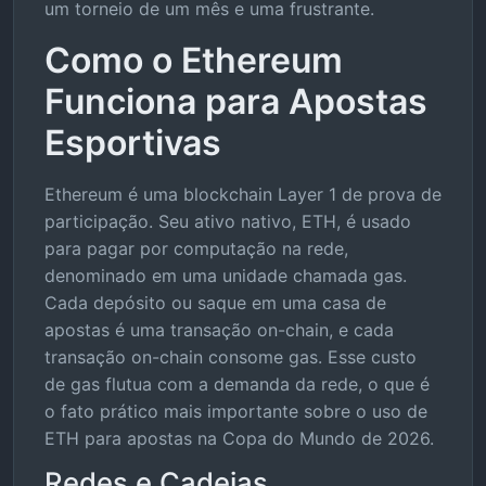
um torneio de um mês e uma frustrante.
Como o Ethereum
Funciona para Apostas
Esportivas
Ethereum é uma blockchain Layer 1 de prova de
participação. Seu ativo nativo, ETH, é usado
para pagar por computação na rede,
denominado em uma unidade chamada gas.
Cada depósito ou saque em uma casa de
apostas é uma transação on-chain, e cada
transação on-chain consome gas. Esse custo
de gas flutua com a demanda da rede, o que é
o fato prático mais importante sobre o uso de
ETH para apostas na Copa do Mundo de 2026.
Redes e Cadeias