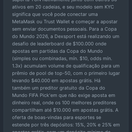
ativos em 20 cadeias, e seu modelo sem KYC
significa que você pode conectar uma
MetaMask ou Trust Wallet e começar a apostar
sem enviar documentos pessoais. Para a Copa
do Mundo 2026, a Dexsport está realizando um
desafio de leaderboard de $100.000 onde
apostas em partidas da Copa do Mundo
(simples ou combinadas, mín. $10, odds mín.
1.3x) acumulam volume de qualificação para um
prêmio de pool de top-50, com o primeiro lugar
levando $40.000 em apostas grátis. Há
também um preditor gratuito da Copa do
Mundo FIFA Pick'em que não exige aposta em
dinheiro real, onde os 100 melhores preditores
compartilham até $10.000 em apostas grátis. A
oferta de boas-vindas para esportes se
estende por três depósitos: 15%, 20% e 25% em