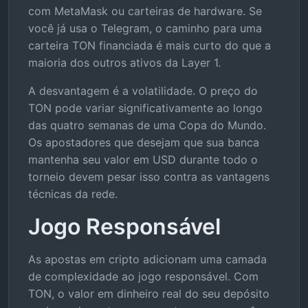
com MetaMask ou carteiras de hardware. Se
você já usa o Telegram, o caminho para uma
carteira TON financiada é mais curto do que a
maioria dos outros ativos da Layer 1.
A desvantagem é a volatilidade. O preço do
TON pode variar significativamente ao longo
das quatro semanas de uma Copa do Mundo.
Os apostadores que desejam que sua banca
mantenha seu valor em USD durante todo o
torneio devem pesar isso contra as vantagens
técnicas da rede.
Jogo Responsável
As apostas em cripto adicionam uma camada
de complexidade ao jogo responsável. Com
TON, o valor em dinheiro real do seu depósito