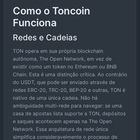
Como o Toncoin
Funciona
Redes e Cadeias
TON opera em sua própria blockchain
autônoma, The Open Network, em vez de
existir como um token no Ethereum ou BNB
Chain. Esta é uma distinção crítica. Ao contrário
do USDT, que pode ser enviado através de
redes ERC-20, TRC-20, BEP-20 e outras, TON é
nativo de uma única cadeia. Não há
ambiguidade multi-rede para navegar: se uma
casa de apostas lista suporte a TON, depósitos
e saques acontecem apenas na The Open
Network. Essa arquitetura de rede única
simplifica consideravelmente o processo de