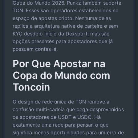
Copa do Mundo 2026. Punkz também suporta
TON. Esses são operadores estabelecidos no
espaço de apostas cripto. Nenhuma delas
replica a arquitetura nativa de carteira e sem
KYC desde o início da Dexsport, mas são
opções presentes para apostadores que já
possuem contas lá.
Por Que Apostar na
Copa do Mundo com
Toncoin
O design de rede única de TON remove a
confusão multi-cadeia que pega desprevenidos
os apostadores de USDT e USDC. Há
exatamente uma rede para pensar, o que
significa menos oportunidades para um erro de