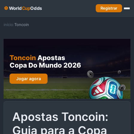
⚽
World
Cup
Odds
Registrar
início
Toncoin
/
Toncoin
Apostas
Copa Do Mundo 2026
Jogar agora
Apostas Toncoin:
Guia para a Copa