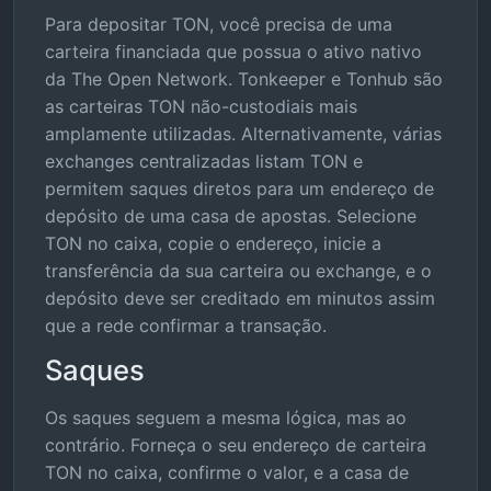
Para depositar TON, você precisa de uma
carteira financiada que possua o ativo nativo
da The Open Network. Tonkeeper e Tonhub são
as carteiras TON não-custodiais mais
amplamente utilizadas. Alternativamente, várias
exchanges centralizadas listam TON e
permitem saques diretos para um endereço de
depósito de uma casa de apostas. Selecione
TON no caixa, copie o endereço, inicie a
transferência da sua carteira ou exchange, e o
depósito deve ser creditado em minutos assim
que a rede confirmar a transação.
Saques
Os saques seguem a mesma lógica, mas ao
contrário. Forneça o seu endereço de carteira
TON no caixa, confirme o valor, e a casa de