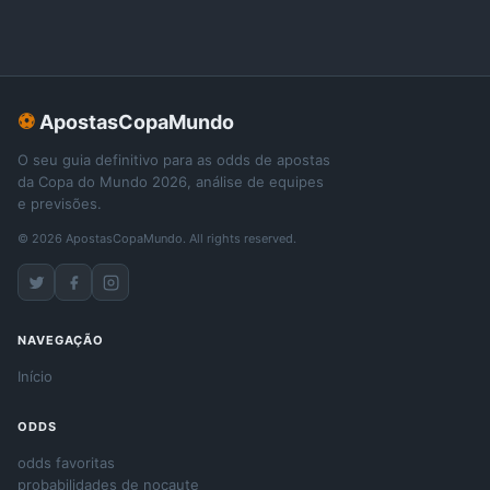
⚽
ApostasCopaMundo
O seu guia definitivo para as odds de apostas
da Copa do Mundo 2026, análise de equipes
e previsões.
© 2026 ApostasCopaMundo. All rights reserved.
NAVEGAÇÃO
Início
ODDS
odds favoritas
probabilidades de nocaute