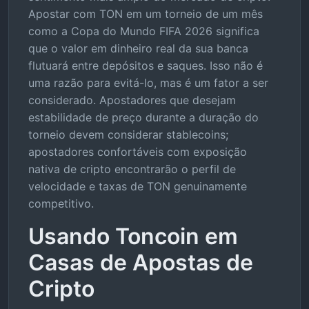
Apostar com TON em um torneio de um mês
como a Copa do Mundo FIFA 2026 significa
que o valor em dinheiro real da sua banca
flutuará entre depósitos e saques. Isso não é
uma razão para evitá-lo, mas é um fator a ser
considerado. Apostadores que desejam
estabilidade de preço durante a duração do
torneio devem considerar stablecoins;
apostadores confortáveis com exposição
nativa de cripto encontrarão o perfil de
velocidade e taxas de TON genuinamente
competitivo.
Usando Toncoin em
Casas de Apostas de
Cripto