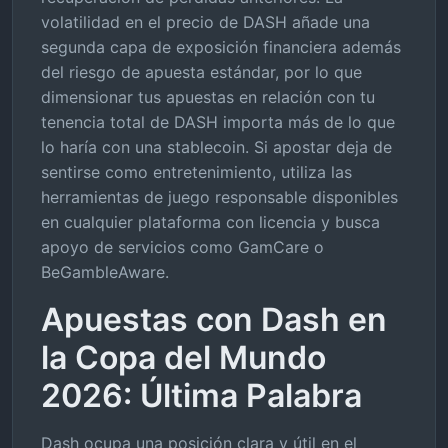
volatilidad en el precio de DASH añade una
segunda capa de exposición financiera además
del riesgo de apuesta estándar, por lo que
dimensionar tus apuestas en relación con tu
tenencia total de DASH importa más de lo que
lo haría con una stablecoin. Si apostar deja de
sentirse como entretenimiento, utiliza las
herramientas de juego responsable disponibles
en cualquier plataforma con licencia y busca
apoyo de servicios como GamCare o
BeGambleAware.
Apuestas con Dash en
la Copa del Mundo
2026: Última Palabra
Dash ocupa una posición clara y útil en el