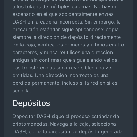
a los tokens de múltiples cadenas. No hay un
escenario en el que accidentalmente envíes
DASH en la cadena incorrecta. Sin embargo, la
precaución estándar sigue aplicándose: copia
siempre la dirección de depósito directamente
de la caja, verifica los primeros y últimos cuatro
caracteres, y nunca reutilices una dirección
antigua sin confirmar que sigue siendo válida.
Las transferencias son irreversibles una vez
emitidas. Una dirección incorrecta es una
pérdida permanente, incluso si la red en sí es
sencilla.
Depósitos
Depositar DASH sigue el proceso estándar de
criptomonedas. Navega a la caja, selecciona
DASH, copia la dirección de depósito generada