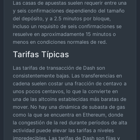
Las casas de apuestas suelen requerir entre una
y seis confirmaciones dependiendo del tamaño
del depósito, y a 2.5 minutos por bloque,
incluso un requisito de seis confirmaciones se
resuelve en aproximadamente 15 minutos o
menos en condiciones normales de red.
Tarifas Típicas
Las tarifas de transacción de Dash son
consistentemente bajas. Las transferencias en
cadena suelen costar una fracción de centavo a
unos pocos centavos, lo que la convierte en
una de las altcoins establecidas más baratas de
mover. No hay una dinámica de subasta de gas
como la que se encuentra en Ethereum, donde
la congestión de la red durante períodos de alta
actividad puede elevar las tarifas a niveles
impredecibles. Las tarifas de Dash son fijas y