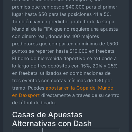
premios que van desde $40,000 para el primer
lugar hasta $50 para las posiciones 41 a 50.
También hay un predictor gratuito de la Copa
Mundial de la FIFA que no requiere una apuesta
con dinero real, donde los 100 mejores
predictores que comparten un mínimo de 1,500
puntos se reparten hasta $10,000 en freebets.
El bono de bienvenida deportivo se extiende a
lo largo de tres depósitos con 15%, 20% y 25%
en freebets, utilizados en combinaciones de
tres eventos con cuotas mínimas de 1.30 por
tramo. Puedes
apostar en la Copa del Mundo
en Dexsport
directamente a través de su centro
de fútbol dedicado.
Casas de Apuestas
Alternativas con Dash