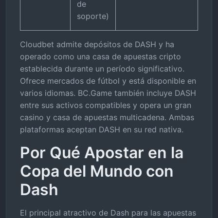
de
soporte)
Cloudbet admite depósitos de DASH y ha
operado como una casa de apuestas cripto
establecida durante un período significativo.
Ofrece mercados de fútbol y está disponible en
varios idiomas. BC.Game también incluye DASH
entre sus activos compatibles y opera un gran
casino y casa de apuestas multicadena. Ambas
plataformas aceptan DASH en su red nativa.
Por Qué Apostar en la
Copa del Mundo con
Dash
El principal atractivo de Dash para las apuestas