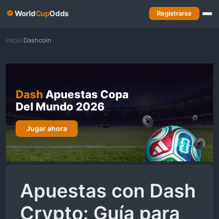
⚽
World
Cup
Odds
Registrarse
inicio
Dashcoin
/
Dash
Apuestas Copa
Del Mundo 2026
Jugar ahora
Apuestas con Dash
Crypto: Guía para