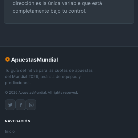
dirección es la única variable que está
completamente bajo tu control.
⚽
ApuestasMundial
Tu guía definitiva para las cuotas de apuestas
del Mundial 2026, análisis de equipos y
predicciones.
© 2026 ApuestasMundial. All rights reserved.
NAVEGACIÓN
Inicio