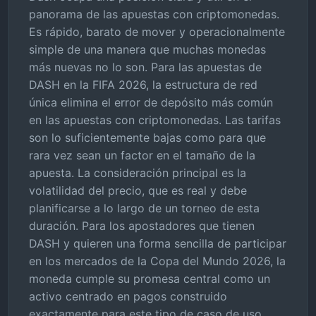
panorama de las apuestas con criptomonedas.
Es rápido, barato de mover y operacionalmente
simple de una manera que muchas monedas
más nuevas no lo son. Para las apuestas de
DASH en la FIFA 2026, la estructura de red
única elimina el error de depósito más común
en las apuestas con criptomonedas. Las tarifas
son lo suficientemente bajas como para que
rara vez sean un factor en el tamaño de la
apuesta. La consideración principal es la
volatilidad del precio, que es real y debe
planificarse a lo largo de un torneo de esta
duración. Para los apostadores que tienen
DASH y quieren una forma sencilla de participar
en los mercados de la Copa del Mundo 2026, la
moneda cumple su promesa central como un
activo centrado en pagos construido
exactamente para este tipo de caso de uso.