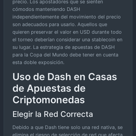
precio. Los apostadores que se sienten
cómodos manteniendo DASH
independientemente del movimiento del precio
son adecuados para usarlo. Aquellos que
quieren preservar el valor en USD durante todo
el torneo deberían considerar una stablecoin en
su lugar. La estrategia de apuestas de DASH
para la Copa del Mundo debe tener en cuenta
esta doble exposición.
Uso de Dash en Casas
de Apuestas de
Criptomonedas
Elegir la Red Correcta
Debido a que Dash tiene solo una red nativa, se
elimina el riesgo de selección de red que afecta