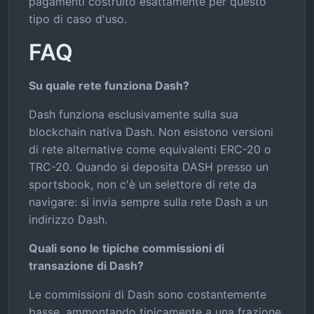
pagamenti costruito esattamente per questo
tipo di caso d'uso.
FAQ
Su quale rete funziona Dash?
Dash funziona esclusivamente sulla sua
blockchain nativa Dash. Non esistono versioni
di rete alternative come equivalenti ERC-20 o
TRC-20. Quando si deposita DASH presso un
sportsbook, non c'è un selettore di rete da
navigare: si invia sempre sulla rete Dash a un
indirizzo Dash.
Quali sono le tipiche commissioni di
transazione di Dash?
Le commissioni di Dash sono costantemente
basse, ammontando tipicamente a una frazione