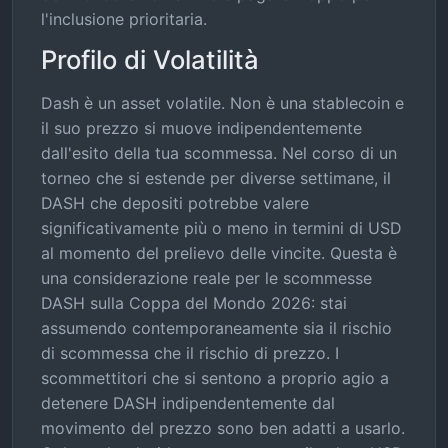
l'inclusione prioritaria.
Profilo di Volatilità
Dash è un asset volatile. Non è una stablecoin e
il suo prezzo si muove indipendentemente
dall'esito della tua scommessa. Nel corso di un
torneo che si estende per diverse settimane, il
DASH che depositi potrebbe valere
significativamente più o meno in termini di USD
al momento del prelievo delle vincite. Questa è
una considerazione reale per le scommesse
DASH sulla Coppa del Mondo 2026: stai
assumendo contemporaneamente sia il rischio
di scommessa che il rischio di prezzo. I
scommettitori che si sentono a proprio agio a
detenere DASH indipendentemente dal
movimento del prezzo sono ben adatti a usarlo.