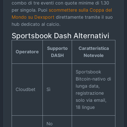
combo di tre eventi con quote minime di 1.30
per singola. Puoi
scommettere sulla Coppa del
Mondo su Dexsport
direttamente tramite il suo
hub dedicato al calcio.
Sportsbook Dash Alternativi
Supporto
Caratteristica
Operatore
DASH
Notevole
Sportsbook
Bitcoin-nativo di
lunga data,
Cloudbet
Sì
registrazione
solo via email,
18 lingue
No