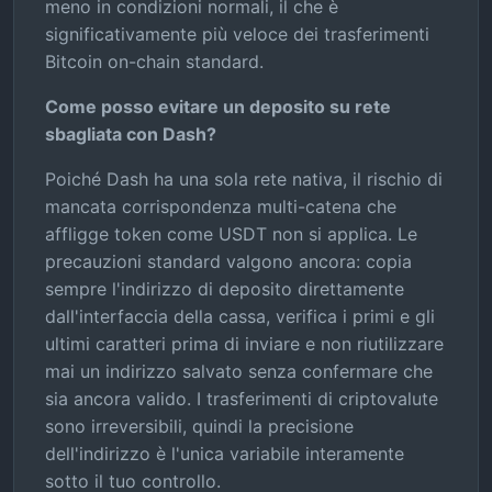
meno in condizioni normali, il che è
significativamente più veloce dei trasferimenti
Bitcoin on-chain standard.
Come posso evitare un deposito su rete
sbagliata con Dash?
Poiché Dash ha una sola rete nativa, il rischio di
mancata corrispondenza multi-catena che
affligge token come USDT non si applica. Le
precauzioni standard valgono ancora: copia
sempre l'indirizzo di deposito direttamente
dall'interfaccia della cassa, verifica i primi e gli
ultimi caratteri prima di inviare e non riutilizzare
mai un indirizzo salvato senza confermare che
sia ancora valido. I trasferimenti di criptovalute
sono irreversibili, quindi la precisione
dell'indirizzo è l'unica variabile interamente
sotto il tuo controllo.