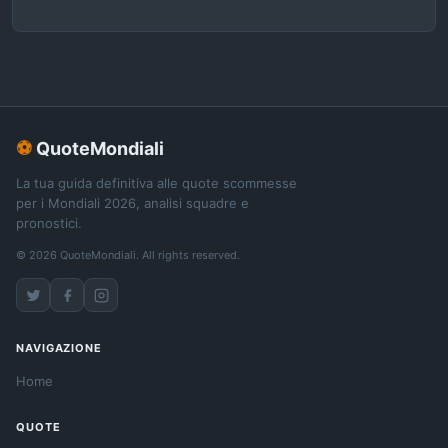
⚽
QuoteMondiali
La tua guida definitiva alle quote scommesse
per i Mondiali 2026, analisi squadre e
pronostici.
© 2026 QuoteMondiali. All rights reserved.
NAVIGAZIONE
Home
QUOTE