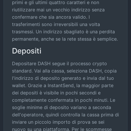
primi e gli ultimi quattro caratteri e non
riutilizzare mai un vecchio indirizzo senza
confermare che sia ancora valido. I
trasferimenti sono irreversibili una volta
trasmessi. Un indirizzo sbagliato è una perdita
permanente, anche se la rete stessa è semplice.
Depositi
Depositare DASH segue il processo crypto
standard. Vai alla cassa, seleziona DASH, copia
l'indirizzo di deposito generato e invia dal tuo
wallet. Grazie a InstantSend, la maggior parte
dei depositi è visibile in pochi secondi e
completamente confermata in pochi minuti. Le
soglie minime di deposito variano a seconda
dell'operatore, quindi controlla la cassa prima di
inviare un piccolo importo di prova se sei
nuovo su una piattaforma. Per le scommesse