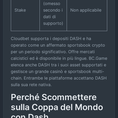
(omesso
Stake
secondo i
Non applicabile
dati di
supporto)
Cloudbet supporta i depositi DASH e ha
operato come un affermato sportsbook crypto
per un periodo significativo. Offre mercati
calcistici ed è disponibile in più lingue. BC.Game
elenca anche DASH tra i suoi asset supportati e
gestisce un grande casinò e sportsbook multi-
chain. Entrambe le piattaforme accettano DASH
sulla sua rete nativa.
Perché Scommettere
sulla Coppa del Mondo
con Dash