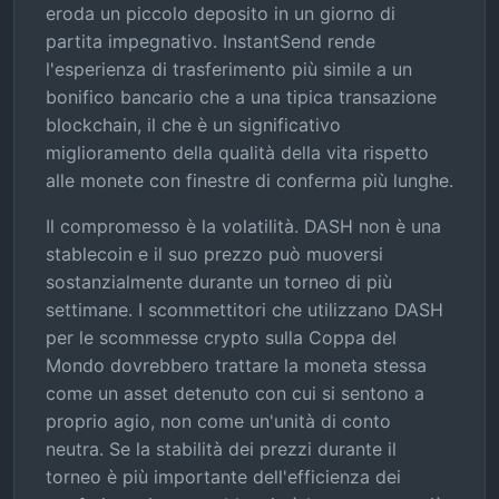
eroda un piccolo deposito in un giorno di
partita impegnativo. InstantSend rende
l'esperienza di trasferimento più simile a un
bonifico bancario che a una tipica transazione
blockchain, il che è un significativo
miglioramento della qualità della vita rispetto
alle monete con finestre di conferma più lunghe.
Il compromesso è la volatilità. DASH non è una
stablecoin e il suo prezzo può muoversi
sostanzialmente durante un torneo di più
settimane. I scommettitori che utilizzano DASH
per le scommesse crypto sulla Coppa del
Mondo dovrebbero trattare la moneta stessa
come un asset detenuto con cui si sentono a
proprio agio, non come un'unità di conto
neutra. Se la stabilità dei prezzi durante il
torneo è più importante dell'efficienza dei