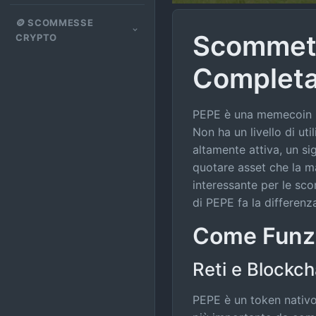
🪙 SCOMMESSE
Scommett
CRYPTO
Complet
PEPE è una memecoin ER
Non ha un livello di ut
altamente attiva, un s
quotare asset che la m
interessante per le sco
di PEPE fa la differen
Come Funz
Reti e Blockch
PEPE è un token nativo