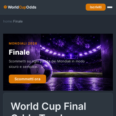
⚽
World
Cup
Odds
Iscriviti
home
Finale
/
MONDIALI 2026
Finale
Scommetti su ogni partita dei Mondiali in modo
sicuro e semplice.
Scommetti ora
World Cup Final