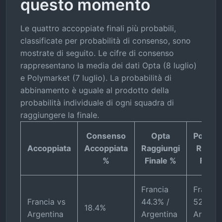
questo momento
Le quattro accoppiate finali più probabili,
classificate per probabilità di consenso, sono
mostrate di seguito. Le cifre di consenso
rappresentano la media dei dati Opta (8 luglio)
e Polymarket (7 luglio). La probabilità di
abbinamento è uguale al prodotto della
probabilità individuale di ogni squadra di
raggiungere la finale.
Consenso
Opta
Polyma
Accoppiata
Accoppiata
Raggiungi
Raggiu
%
Finale %
Final
Francia
Francia
Francia vs
44.3% /
52% /
18.4%
Argentina
Argentina
Argenti