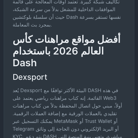
تكاليف شبكة كبيرة. تعتمد أوقات المعالجة على قائمة
الموافقات الداخلية للمشغل بدلاً من سرعة الشبكة،
حيث أن سلسلة بلوكتشين Dash نفسها تستقر بسرعة
بمجرد بث المعاملة.
أفضل مواقع مراهنات كأس
العالم 2026 باستخدام
Dash
Dexsport
يُعد Dexsport البيئة الأكثر توافقًا مع DASH في هذه
القائمة. إنه كتاب مراهنات رياضي يعتمد على Web3
أولاً، مبني حول اتصال المحفظة بدلاً من كتاب مراهنات
تقليدي بالعملات الورقية مع إضافة العملات الرقمية.
يمكنك التسجيل عبر MetaMask أو Trust Wallet أو
Telegram أو البريد الإلكتروني دون الحاجة إلى وثائق
KYC. يتم دعم DASH مباشرة، وتعني بنية المنصة التي