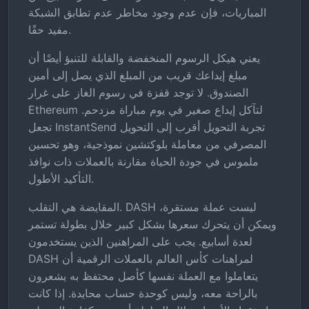
المباريات، فإن عدم وجود مخاطر عدم تطابق الشبكة
مفيد حقًا.
يعني هيكل الرسوم المنخفضة والقابلة للتنبؤ أيضًا أن
مبلغ إيداعك قريب من المبلغ الذي يصل إلى أمين
الصندوق. لا توجد قفزة في رسوم الغاز على غرار
Ethereum لتآكل إيداع صغير في يوم مباراة مزدحم.
تجعل InstantSend تجربة التحويل أقرب إلى التحويل
المصرفي من معاملة بلوكتشين نموذجية، وهو تحسين
ملموس في جودة الحياة مقارنة بالعملات ذات نوافذ
التأكيد الأطول.
المقايضة هي التقلب. DASH ليست عملة مستقرة،
ويمكن أن يتحرك سعرها بشكل كبير خلال بطولة تستمر
لعدة أسابيع. يجب على المراهنين الذين يستخدمون
DASH لمراهنات كأس العالم بالعملات الرقمية أن
يتعاملوا مع العملة نفسها كأصل محتفظ به يشعرون
بالراحة معه، وليس كوحدة حساب محايدة. إذا كانت