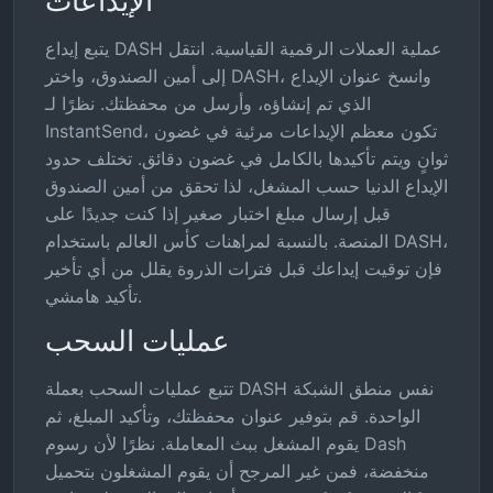
الإيداعات
يتبع إيداع DASH عملية العملات الرقمية القياسية. انتقل
إلى أمين الصندوق، واختر DASH، وانسخ عنوان الإيداع
الذي تم إنشاؤه، وأرسل من محفظتك. نظرًا لـ
InstantSend، تكون معظم الإيداعات مرئية في غضون
ثوانٍ ويتم تأكيدها بالكامل في غضون دقائق. تختلف حدود
الإيداع الدنيا حسب المشغل، لذا تحقق من أمين الصندوق
قبل إرسال مبلغ اختبار صغير إذا كنت جديدًا على
المنصة. بالنسبة لمراهنات كأس العالم باستخدام DASH،
فإن توقيت إيداعك قبل فترات الذروة يقلل من أي تأخير
تأكيد هامشي.
عمليات السحب
تتبع عمليات السحب بعملة DASH نفس منطق الشبكة
الواحدة. قم بتوفير عنوان محفظتك، وتأكيد المبلغ، ثم
يقوم المشغل ببث المعاملة. نظرًا لأن رسوم Dash
منخفضة، فمن غير المرجح أن يقوم المشغلون بتحميل