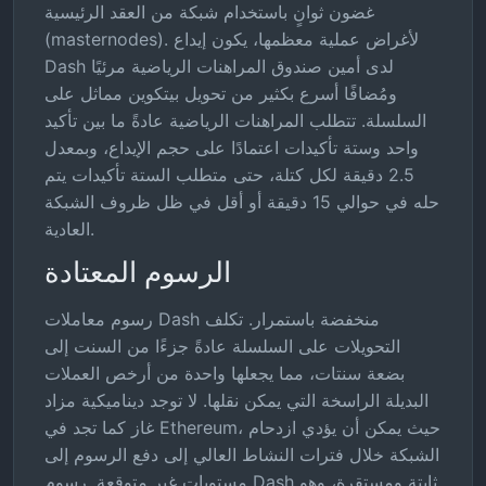
غضون ثوانٍ باستخدام شبكة من العقد الرئيسية
(masternodes). لأغراض عملية معظمها، يكون إيداع
Dash لدى أمين صندوق المراهنات الرياضية مرئيًا
ومُضافًا أسرع بكثير من تحويل بيتكوين مماثل على
السلسلة. تتطلب المراهنات الرياضية عادةً ما بين تأكيد
واحد وستة تأكيدات اعتمادًا على حجم الإيداع، وبمعدل
2.5 دقيقة لكل كتلة، حتى متطلب الستة تأكيدات يتم
حله في حوالي 15 دقيقة أو أقل في ظل ظروف الشبكة
العادية.
الرسوم المعتادة
رسوم معاملات Dash منخفضة باستمرار. تكلف
التحويلات على السلسلة عادةً جزءًا من السنت إلى
بضعة سنتات، مما يجعلها واحدة من أرخص العملات
البديلة الراسخة التي يمكن نقلها. لا توجد ديناميكية مزاد
غاز كما تجد في Ethereum، حيث يمكن أن يؤدي ازدحام
الشبكة خلال فترات النشاط العالي إلى دفع الرسوم إلى
مستويات غير متوقعة. رسوم Dash ثابتة ومستقرة، وهو