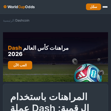
⚽
World
Cup
Odds
سجّل
Dashcoin
الرئيسية
/
مراهنات كأس العالم
Dash
2026
العب الآن
المراهنات باستخدام
عملة Dash الرقمية: