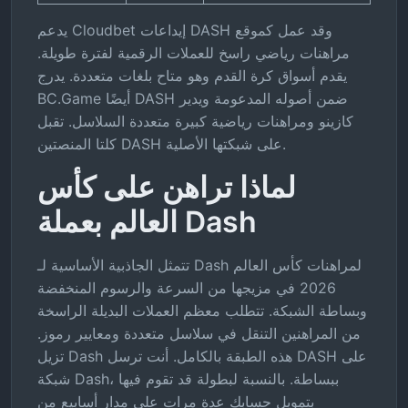
يدعم Cloudbet إيداعات DASH وقد عمل كموقع
مراهنات رياضي راسخ للعملات الرقمية لفترة طويلة.
يقدم أسواق كرة القدم وهو متاح بلغات متعددة. يدرج
BC.Game أيضًا DASH ضمن أصوله المدعومة ويدير
كازينو ومراهنات رياضية كبيرة متعددة السلاسل. تقبل
كلتا المنصتين DASH على شبكتها الأصلية.
لماذا تراهن على كأس
العالم بعملة Dash
تتمثل الجاذبية الأساسية لـ Dash لمراهنات كأس العالم
2026 في مزيجها من السرعة والرسوم المنخفضة
وبساطة الشبكة. تتطلب معظم العملات البديلة الراسخة
من المراهنين التنقل في سلاسل متعددة ومعايير رموز.
تزيل Dash هذه الطبقة بالكامل. أنت ترسل DASH على
شبكة Dash، ببساطة. بالنسبة لبطولة قد تقوم فيها
بتمويل حسابك عدة مرات على مدار أسابيع من