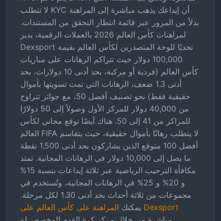
لا تتطلب KYC أن إيداعك يذهب مباشرة إلى المراهنة
بدلاً من المرور عبر قائمة انتظار التحقق من المستندات.
لمراهنات كأس العالم 2026 بالعملات الرقمية، يدير
Dexsport تحديًا للوحة المتصدرين لكأس العالم بقيمة
100,000 دولار حيث تتراكم الرهانات على مباريات
كأس العالم (فردية أو مركبة، بحد أدنى 10 دولارات، بحد
أدنى 1.3 ضعف، الرهانات التي تمت تسويتها بأموال
حقيقية فقط) نحو تصنيف أفضل 50، مع جوائز تتراوح
من 40,000 دولار للمركز الأول وصولاً إلى 50 دولارًا
للمراكز من 41 إلى 50. هناك أيضًا توقع مجاني لكأس
العالم FIFA لا يتطلب رهانًا بأموال حقيقية، حيث يتقاسم
أفضل 100 متوقع الذين يشاركون بحد أدنى 1,500 نقطة
ما يصل إلى 10,000 دولار في الرهانات المجانية. تمتد
مكافأة الترحيب الرياضية عبر ثلاثة إيداعات بنسبة 15%
و 20% و 25% في الرهانات المجانية، وتُستخدم في
مجموعات من ثلاثة أحداث بحد أدنى 1.30 لكل مرحلة.
المراهنة على كأس العالم على Dexsport
يمكنك
مباشرة من خلال مركز كرة القدم المخصص له.