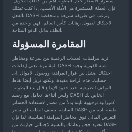
استقرار الأسعار خلال البطولة أهم من كفاءة التحويل،
فإن العملة المستقرة هي الأداة الأنسب. إذا كنت تمتلك
بالفعل DASH وترغب في طريقة سريعة ومنخفضة
الاحتكاك لتمويل رهانات كأس العالم، فهي واحدة من
أنظف بدائل الدفع المتاحة.
المقامرة المسؤولة
تزيد مراهنات العملات الرقمية من سرعة ومخاطر
المقامرة. تعني إيداعات DASH شبه الفورية وجود
احتكاك ضئيل بين قرار المراهنة ووصول الأموال إلى
حسابك. هذه الراحة مفيدة، ولكنها تزيل أيضًا نقاط
التوقف الطبيعية. حدد حدود الإيداع قبل بدء البطولة،
وليس أثناءها. تعامل مع رصيد DASH الخاص بك
كميزانية ترفيهية ثابتة بدلاً من مصدر لاستعادة الخسائر
السابقة. يضيف التقلب في سعر DASH طبقة ثانية من
التعرض المالي فوق مخاطر المراهنة القياسية، لذا فإن
تحديد حجم رهاناتك بالنسبة لإجمالي حيازتك من DASH
يهم أكثر مما لو كان ذلك باستخدام عملة مستقرة. إذا