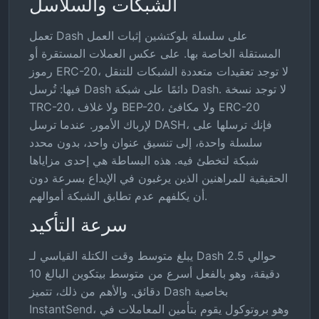
الشبكات والسلاسل
تعمل Dash على سلسلة بلوكتشين إثبات العمل
المستقلة الخاصة بها. على عكس العملات المستقرة أو
رموز ERC-20، لا توجد تعقيدات متعددة الشبكات للتنقل
فيها: تُرسل Dash دائمًا على شبكة Dash. لا توجد نسخة
TRC-20، ولا غلاف BEP-20، ولا مكافئ ERC-20
لإرباك الأمور. عندما ترسل DASH، فإنك ترسلها على
سلسلة واحدة، إلى تنسيق عنوان واحد، بدون محدد
شبكة لتخطئ فيه. هذه البساطة هي إحدى مزاياها
الحقيقية للمراهنين الذين يرغبون في الإيداع بسرعة دون
أن يكلفهم عدم تطابق الشبكة أموالهم.
سرعة التأكيد
يبلغ متوسط وقت الكتلة القياسي لـ Dash حوالي 2.5
دقيقة، وهو بالفعل أسرع من متوسط بيتكوين البالغ 10
دقائق. والأهم من ذلك، تتميز Dash بخاصية
InstantSend، وهو بروتوكول يقوم بتأمين المعاملات في