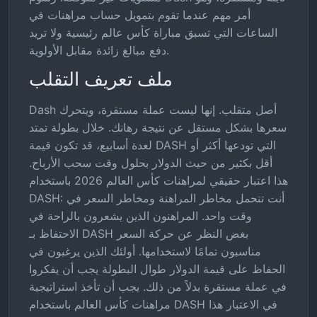
أمر مهم عندما تقوم بتمويل حساب مراهنات في
الساعات التي تسبق مباراة كأس عالم رئيسية ولا تريد
دفع مبالغ زائدة مقابل الأولوية.
ملف تعريف التقلب
Dash أصل متقلب. إنها ليست عملة مستقرة، ويتحرك
سعرها بشكل مستقل عن نتيجة رهانك. خلال بطولة تمتد
لعدة أسابيع، قد تكون قيمة DASH التي تودعها أكثر أو
أقل بكثير من حيث الدولار بحلول وقت سحب الأرباح.
هذا اعتبار حقيقي لمراهنات كأس العالم 2026 باستخدام
DASH: أنت تتحمل مخاطر المراهنة ومخاطر السعر في
وقت واحد. المراهنون الذين يشعرون بالراحة في
الاحتفاظ بـ DASH بغض النظر عن حركة السعر
مناسبون تمامًا لاستخدامها. أولئك الذين يرغبون في
الحفاظ على قيمة الدولار طوال البطولة يجب أن يفكروا
في عملة مستقرة بدلاً من ذلك. يجب أن تأخذ استراتيجية
مراهنات كأس العالم باستخدام DASH في الاعتبار هذا