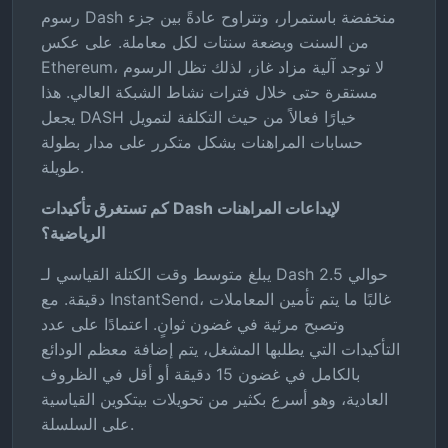
رسوم Dash منخفضة باستمرار، وتتراوح عادةً بين جزء
من السنت وبضعة سنتات لكل معاملة. على عكس
Ethereum، لا توجد آلية مزاد غاز، لذلك تظل الرسوم
مستقرة حتى خلال فترات نشاط الشبكة العالي. هذا
يجعل DASH خيارًا فعالاً من حيث التكلفة لتمويل
حسابات المراهنات بشكل متكرر على مدار بطولة
طويلة.
كم تستغرق تأكيدات Dash لإيداعات المراهنات
الرياضية؟
يبلغ متوسط وقت الكتلة القياسي لـ Dash حوالي 2.5
دقيقة. مع InstantSend، غالبًا ما يتم تأمين المعاملات
وتصبح مرئية في غضون ثوانٍ. اعتمادًا على عدد
التأكيدات التي يطلبها المشغل، يتم إضافة معظم الودائع
بالكامل في غضون 15 دقيقة أو أقل في الظروف
العادية، وهو أسرع بكثير من تحويلات بيتكوين القياسية
على السلسلة.