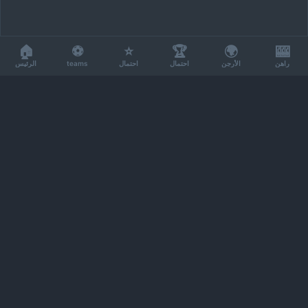
🏠
⚽
⭐
🏆
🌍
🎰
راهن
الأرجن
احتمال
احتمال
teams
الرئيس
كأس العالم للرهان
⚽
دليلك الشامل لاحتمالات رهان كأس العالم 2026
وتحليل الفرق والتوقعات.
© 2026 كأس العالم للرهان. All rights reserved.
التنقل
الرئيسية
teams
الاحتمالات