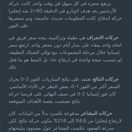
يرتفع سعره في كل سوق في وقت واحد. كانت حركة
الأرجنتين بعد هدف لاوتارو في الدقيقة 90+2 ضد إنجلترا
حركة اندفاع. كانت المعلومات جديدة، حاسمة، وتم تسعيرها
على الفور.
حركات الانجراف
هي بطيئة وتراكمية. يتجه سعر فريق في
اتجاه واحد ببطء على مدار أيام دون محفز واحد. ارتفع سعر
إسبانيا خلال مرحلة المجموعات مع توالي الشباك النظيفة.
لم تتسبب نتيجة واحدة في ارتفاع حاد؛ بل النمط هو ما فعل
ذلك.
حركات النتائج
تعتمد على نتائج المباريات. الفوز 3-0 يحرك
السعر أكثر من الفوز 1-0، بغض النظر عن الأداء الأساسي.
كان فوز إسبانيا 2-0 في نصف النهائي على فرنسا حركة
نتائج تضخمت بقصة الأهداف المتوقعة.
حركات المشاعر
مدفوعة بالسرد بدلاً من البيانات. كان
لارتفاع إنجلترا من 6.6% إلى 21.6% مكون حركة نتائج، لكن
سرعة الصعود عكست المشاعر حول مستوى بيلينجهام