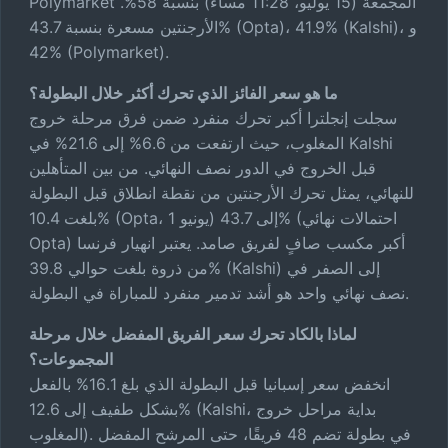
Polymarket المجمعة (15 يوليو، 11:28 مساءً) بنسبة 58%.
الأرجنتين مسعرة بنسبة 43.7% (Opta)، 41.9% (Kalshi)، و
42% (Polymarket).
ما هو سعر الفائز الذي تحرك أكثر خلال البطولة؟
سجلت إنجلترا أكبر تحرك منفرد ضمن فرق مرحلة خروج
المغلوب، حيث ارتفعت من 6.6% إلى 21.6% في Kalshi
قبل الخروج في الدور نصف النهائي. من بين المتأهلين
للنهائي، يمثل تحرك الأرجنتين من نقطة انطلاق قبل البطولة
بلغت 10.4% (Opta، 1 يونيو) إلى 43.7% (احتمالات نهائي
Opta) أكبر مكسب صافٍ لفريق صامد. يعتبر انهيار فرنسا
من ذروة بلغت حوالي 39.8% (Kalshi) إلى الصفر في
نصف نهائي واحد هو أشد تدمير منفرد للمباراة في البطولة.
لماذا بالكاد تحرك سعر الفريق المفضل خلال مرحلة
المجموعات؟
انخفض سعر إسبانيا قبل البطولة الذي بلغ 16.1% بالفعل
بشكل طفيف إلى 12.6% (Kalshi، بداية مراحل خروج
المغلوب). في بطولة تضم 48 فريقًا، حتى المرشح المفضل