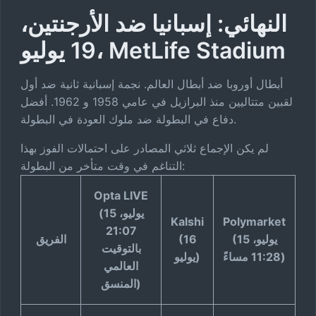
عرض احتمالات خروج المغلوب
النهائي: إسبانيا ضد الأرجنتين،
19 يوليو، MetLife Stadium
احتمالات
أبطال أوروبا ضد أبطال العالم. نجمة إسبانية ثانية ضد أول
الفائز
لقبين متتاليين منذ البرازيل في عامي 1958 و 1962. أفضل
المطلق
دفاع في البطولة ضد ملوك العودة في البطولة.
ضع
رهاناً
لم يكن الإجماع ثلاثي المصادر على احتمالات الفوز بهذا
التناغم في وقت متأخر من البطولة:
كأس
العالم
Opta LIVE
FIFA
(15 يوليو،
Kalshi
Polymarket
2026
21:07
(15 يوليو،
(16
الفريق
—
بالتوقيت
11:28 مساءً)
يوليو)
الفائز
العالمي
احتمالات
المنسق)
مباشرة