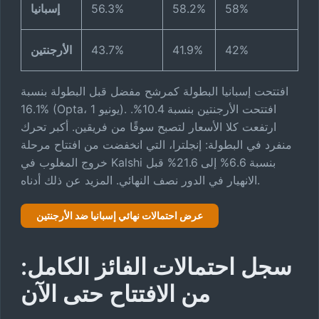
58%
58.2%
56.3%
إسبانيا
TEAM
IMPLIED CHANCE
MOVE AFTER 
34.10%
~flat
France
42%
41.9%
43.7%
الأرجنتين
18.80%
up ~0.7
Argentina
افتتحت إسبانيا البطولة كمرشح مفضل قبل البطولة بنسبة
16.1% (Opta، 1 يونيو). افتتحت الأرجنتين بنسبة 10.4%.
18.70%
~flat
Spain
ارتفعت كلا الأسعار لتصبح سوقًا من فريقين. أكبر تحرك
منفرد في البطولة: إنجلترا، التي انخفضت من افتتاح مرحلة
15.60%
up ~1.2
England
خروج المغلوب في Kalshi بنسبة 6.6% إلى 21.6% قبل
6.00%
up ~0.2
الانهيار في الدور نصف النهائي. المزيد عن ذلك أدناه.
Norway
3.10%
up ~0.4
Morocco
عرض احتمالات نهائي إسبانيا ضد الأرجنتين
2.60%
~flat
Belgium
سجل احتمالات الفائز الكامل:
2.30%
up ~1.4
Switzerland
من الافتتاح حتى الآن