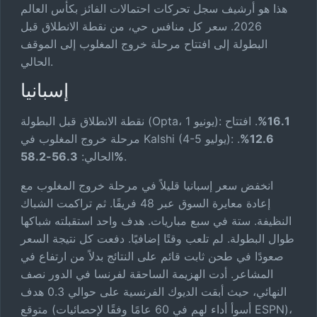
هذا هو أرشيف سجل تحركات احتمالات الفائز بكأس العالم
2026. سعر كل منافس حي، من نقطة الانطلاق قبل
البطولة إلى افتتاح مرحلة خروج المغلوب إلى الموقف
الحالي.
إسبانيا
16.1%
. افتتاح
نقطة الانطلاق قبل البطولة (Opta، 1 يونيو):
12.6%
.
مرحلة خروج المغلوب في Kalshi (4-5 يوليو):
.
56.3-58.2%
الحالي:
انخفض سعر إسبانيا قليلاً في مرحلة خروج المغلوب مع
إعادة معايرة السوق عبر 48 فريقًا. ثم تراكمت الشباك
النظيفة. ستة في سبع مباريات. هدف واحد استقبلته شباكها
طوال البطولة. لم تلعب وقتًا إضافيًا. دفعت كل نتيجة السعر
صعودًا في طحن ثابت قائم على النتائج بدلاً من ارتفاع في
المشاعر. أدت الهزيمة الساحقة لفرنسا في الدور نصف
النهائي، حيث أبقت الديوك الفرنسية على حوالي 0.3 هدف
متوقع (أسوأ أداء لهم في 60 عامًا وفقًا لإحصائيات ESPN)،