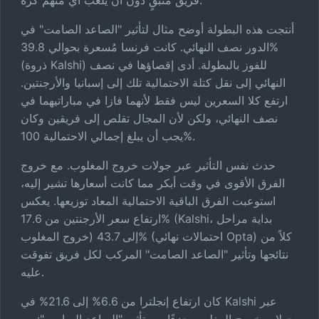
فريق متبقٍ دون أن يلعب أي منهم كرة.
أنتجت هذه البطولة أوضح مثال لتأثير "الصاعد الصامت" في
الدور نصف النهائي. كانت فرنسا مُسعرة بحوالي 39.8%
(ذروة Kalshi) للفوز بالبطولة. أدى إقصاؤها في نصف
النهائي إلى نقل كتلة الاحتمالية تلك إلى إسبانيا والأرجنتين.
ارتفع كلا السعرين ليس فقط لأنهما فازا في مباراتيهما في
نصف النهائي، ولكن لأن المجال تقلص إلى فريقين وكان
يجب أن يبلغ إجمالي الاحتمالية 100%.
حدث نفس التأثير عبر جولات خروج المغلوب. مع خروج
الفرق الأقوى في وقت أبكر مما كانت أسعارها تشير إليه،
استوعبت الفرق الباقية الاحتمالية المعاد توزيعها. يعكس
ارتفاع سعر الأرجنتين من 17.6% (Kalshi، بداية مراحل
خروج المغلوب) إلى 43.7% (احتمالات نهائي Opta) كلاً من
نتائجها وتأثير "الصاعد الصامت" المركب لكل فريق تفوقت
عليه.
كان ارتفاع إنجلترا من 6.6% إلى 21.6% في Kalshi عبر