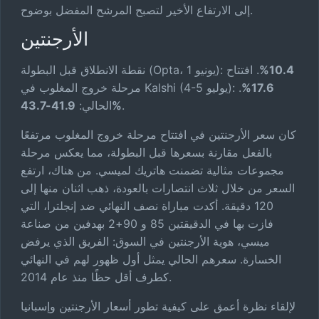
إلى الارتفاع الأخير لتصبح المرشح المفضل بوضوح.
الأرجنتين
10.4%
. افتتاح
نقطة الانطلاق قبل البطولة (Opta، 1 يونيو):
17.6%
.
مرحلة خروج المغلوب في Kalshi (4-5 يوليو):
.
41.9-43.7%
الحالي:
كان سعر الأرجنتين في افتتاح مرحلة خروج المغلوب مرتفعًا
بالفعل مقارنة بسعرها قبل البطولة، مما يعكس مرحلة
مجموعات مثالية تضمنت هاتريك لميسي. من هناك، ارتفع
السعر من خلال ثلاث انتصارات بالعودة، ذهب اثنان منها إلى
120 دقيقة. أكدت مباراة نصف النهائي ضد إنجلترا، التي
فازت بها في الدقيقتين 85 و 90+2 بهدفين من صناعة
ميسي، هوية الأرجنتين في السوق: الفريق الذي يرفض
الخسارة. سعرهم الحالي يمثل أول ظهور لهم في النهائي
كطرف أقل حظًا منذ عام 2014.
لإلقاء نظرة أعمق على كيفية تطور أسعار الأرجنتين وإسبانيا