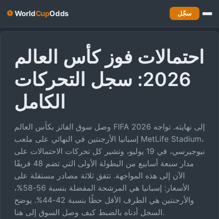
⚽
World
Cup
Odds
سجّل
الرئيسية
احتمالات فوز كأس العالم
/
احتمالات
الفائز
2026: سجل التحركات
الكامل
🏆 فائز كأس العالم
وصل سوق الفائز بكأس العالم FIFA 2026 إلى نهايته. تواجه
كأس العالم 2026
إسبانيا الأرجنتين في النهائي على ملعب MetLife Stadium،
احتمالات الفائز
نيوجيرسي، في 19 يوليو، وتشير كل تحركات الاحتمالات على
مدار سبعة أسابيع من البطولة الأولى التي تضم 48 فريقًا
من سيرفع الكأس؟ قارن أحدث
الآن إلى هذه المواجهة. تتفق ثلاثة مصادر مستقلة على
احتمالات الفائز المطلق.
الأسعار: إسبانيا هي المرشحة المفضلة بنسبة 56-58%،
والأرجنتين هي الطرف الأقل حظًا بنسبة 42-44%. يوضح
عرض احتمالات المفضلين
السجل أدناه بالضبط كيف وصل السوق إلى هنا.