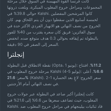
كانت فرنسا القوة المهيمنة في السوق خلال مرحلة
المجموعات ومراحل خروج المغلوب المبكرة، وبلغت ذروتها
حوالي 39.8% في Kalshi. كانوا المرشحين المفضلين
لخمسة أسابيع الذين سقطوا دون أن يتم اللحاق بهم. كان
الخروج من نصف النهائي هو الانهيار الفردي الأكثر حدة في
سوق الفائزين: فريق كان سعره يقترب من 40% للفوز
بالبطولة تم إيقافه بحوالي 0.3 هدف متوقع ضده. انخفض
السعر إلى الصفر في 90 دقيقة.
إنجلترا
11.2%
. افتتاح
نقطة الانطلاق قبل البطولة (Opta، 1 يونيو):
6.6%
. أعلى
مرحلة خروج المغلوب في Kalshi (4-5 يوليو):
(Kalshi). سعر الخروج: لاغٍ بعد الخسارة 1-2
21.6%
سعر:
في نصف النهائي أمام الأرجنتين.
كانت إنجلترا أكبر صاعد في البطولة عبر جولات خروج
المغلوب، حيث تضاعف سعرها من 6.6% إلى 21.6% في
Kalshi. قاد ثنائيات بيلينجهام في مراحل خروج المغلوب ضد