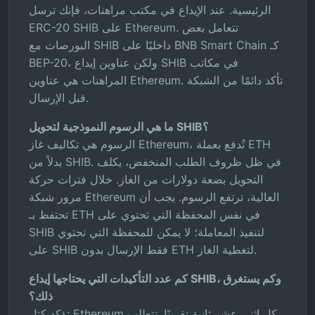
الرئيسية. عند الإيداع في مكتب مراهنات، فإنك ترسل
ERC-20 SHIB على Ethereum. تتعامل بعض
البورصات مع SHIB داخليًا على BNB Smart Chain كـ
BEP-20، ولكن عناوين إيداع SHIB في مكاتب
المراهنات هي عناوين Ethereum. تأكد دائمًا من الشبكة
قبل الإرسال.
ما هي الرسوم النموذجية لتحويل SHIB؟
الرسوم هي تكاليف غاز Ethereum، تُدفع بعملة ETH
بدلاً من SHIB. في ظل ظروف الطلب المنخفض، يكلف
التحويل بضعة دولارات من الغاز. خلال فترات حركة
مرور شبكة Ethereum العالية، ترتفع الرسوم. يجب أن
تحتفظ بـ ETH في نفس المحفظة التي تحتوي على
SHIB لتنفيذ المعاملة؛ لا يمكن للمحفظة التي تحتوي
على SHIB فقط الإرسال بدون ETH لتغطية الغاز.
كم عدد التأكيدات التي يحتاجها إيداع SHIB، وكم يستغرق
ذلك؟
تؤكد كتل Ethereum كل اثني عشر ثانية تقريبًا. تتطلب