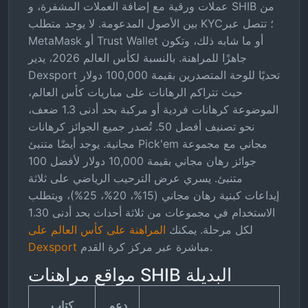
عملات ورقية مع إضافة العملات المشفرة، و SHIB من
بين الأصول المدعومة. لا يوجد متطلب KYC؛ تتصل عبر
MetaMask أو Trust Wallet أو ما شابه ذلك، وتكون
جاهزًا للمراهنة. بالنسبة لكأس العالم 2026، يدير
Dexsport تحديًا للوحة المتصدرين بقيمة 100,000 دولار
حيث تتراكم الرهانات على مباريات كأس العالم،
الموضوعة كرهانات فردية أو مركبة بحد أدنى 1.3 ضعف،
نحو تصنيف أفضل 50. تُصدر جميع الجوائز كرهانات
مجانية. يوجد أيضًا متنبئ Pick'em مجاني مع مجموعة
جوائز رهان مجاني بقيمة 10,000 دولار لأفضل 100
متنبئ. يسري عرض الترحيب الرياضي على ثلاثة
إيداعات كبنية رهان مجاني (15%، 20%، 25%)، ويتطلب
الاستخدام في مجموعات من ثلاثة أحداث بحد أدنى 1.30
لكل مرحلة. يمكنك
المراهنة على كأس العالم على
مباشرة عبر مركز كرة القدم.
Dexsport
مواقع مراهنات SHIB البديلة
دعم
كتاب