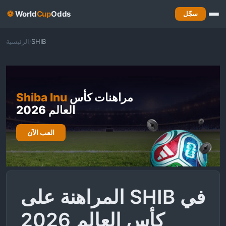
⚽
World
Cup
Odds
سجّل
SHIB
الرئيسية
/
مراهنات كأس
Shiba Inu
العالم 2026
العب الآن
المراهنة على SHIB في
كأس العالم 2026