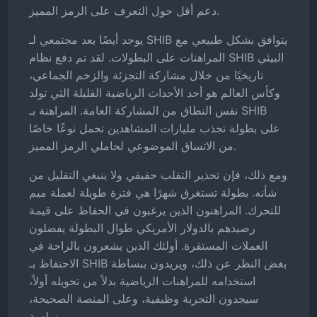
دعم أقل حول التعرف على الرمز المميز.
يوجد أيضًا بعد مجتمعي لـ SHIB يتوافق بشكل طبيعي مع
المراهنات على البطولات. لقد تم دفع نظام SHIB البيئي
تاريخيًا من خلال مشاركة التجزئة والزخم الجماعي،
وكأس العالم هو أحد الأحداث الرياضية القليلة التي تولد
نفس النطاق من المشاركة العامة. المراهنة بـ SHIB
على بطولة تجذب مليارات المشاهدين تحمل نوعًا خاصًا
من الاتساق الموضوعي لحاملي الرمز المميز.
ومع ذلك، فإن تحذير التقلب حقيقي ولا ينبغي التقليل من
شأنه. بطولة تستغرق شهرًا هي فترة طويلة لعملة ميم
للتحرك. المراهنون الذين يرغبون في الحفاظ على قيمة
رصيدهم بالدولار الأمريكي طوال البطولة يفضلون
العملات المستقرة. أولئك الذين يشعرون بالراحة في
الاحتفاظ بـ SHIB بغض النظر عن ذلك، ويريدون ببساطة
استخدامه للمراهنات الرياضية بدلاً من تحويله أولاً،
سيجدون التجربة وظيفية، وعلى المنصة الصحيحة،
سلسة.