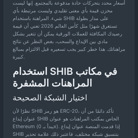
أسعار محدد بتحركات حادة مدفوعة بالمجتمع. إنها ليست
مخزن قيمة بأي معنى تقليدي وليست مرتبطة بأي
شيء. المراهنة باستخدام SHIB على مدار بطولة
تستغرق شهرًا مثل كأس العالم 2026 تعني أن قيمة
رصيدك المكافئة للعملات الورقية يمكن أن تتغير بشكل
مادي بين الإيداع والسحب، بغض النظر عن نتائج
مراهناتك. هذا خطر كبير يجب تسعيره قبل الالتزام بمبالغ
كبيرة.
استخدام SHIB في مكاتب
المراهنات المشفرة
اختيار الشبكة الصحيحة
نظرًا لأن SHIB هو رمز ERC-20، تأكد دائمًا من أن
عنوان إيداع SHIB الخاص بمكتب المراهنات هو عنوان
Ethereum (يبدأ بـ 0x). إذا قدمت المنصة عنوان إيداع
SHIB بتنسيق شبكة مختلف، فاعتبر ذلك علامة تحذير