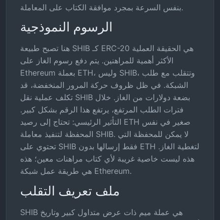
بنفس السرعة بمجرد موافقة الكتاب على المعاملة.
الرسوم النموذجية
هنا تصبح طبيعة SHIB كـ ERC-20 هي الحقيقة العملية
الأكثر أهمية للمراهنين. يتم دفع رسوم الغاز على
Ethereum بعملة ETH، وليس SHIB، وتتقلب مع طلب
الشبكة. في ظل ظروف حركة المرور المنخفضة، قد
تكلف عملية نقل SHIB بضعة دولارات من الغاز. خلال
فترات الطلب المرتفع، يرتفع هذا الرقم بشكل كبير.
التأثير الرئيسي: تحتاج إلى رصيد ETH صغير في نفس
المحفظة لتنفيذ معاملة SHIB. لا يمكن للمحفظة التي
تحتوي على SHIB فقط إرسالها بدون ETH لتغطية الغاز.
هذه ليست خاصية غريبة لأي كتاب مراهنات معين؛ هذه
هي طريقة عمل شبكة Ethereum.
ملف تعريف التقلب
SHIB هي عملة ميم ذات عرض متداول كبير وتاريخ