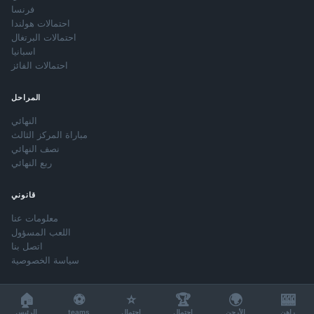
فرنسا
احتمالات هولندا
احتمالات البرتغال
اسبانيا
احتمالات الفائز
المراحل
النهائي
مباراة المركز الثالث
نصف النهائي
ربع النهائي
قانوني
معلومات عنا
اللعب المسؤول
اتصل بنا
سياسة الخصوصية
🏠
⚽
⭐
🏆
🌍
🎰
تتضمن الرهانات مخاطر. يرجى اللعب بمسؤولية. +18
راهن
الأرجن
احتمال
احتمال
teams
الرئيس