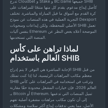
تدرج Cloudbet و Stake و BC.Game جميعها SHIB
كأصل إيداع مدعوم. يقدم كل منها منتجًا للمراهنات على
كرة القدم مع أسواق ما قبل المباراة والمباشرة. تختلف
التجربة العملية في هذه المنصات عن نموذج Dexsport
الأصلي للمحفظة، ولكن إيداعات وسحوبات SHIB تعمل
بنفس آليات Ethereum الموضحة أعلاه بغض النظر عن
المنصة التي تستخدمها.
لماذا تراهن على كأس
العالم باستخدام SHIB
الإجابة المباشرة هي التوفر. لا يتم إدراج SHIB من قبل
معظم مكاتب المراهنات الرئيسية، لذا إذا كنت تمتلك
SHIB وترغب في استخدامه في المراهنات على كأس
العالم 2026، فإن خيارات المشغل محدودة حقًا مقارنة
بـ Bitcoin أو Ethereum. تميل المنصات التي تدعمها
إلى أن تكون مكاتب مراهنات مشفرة أصلية تفهم
الأصل، مما يعني تدفقات إيداع أكثر سلاسة ومشكلات