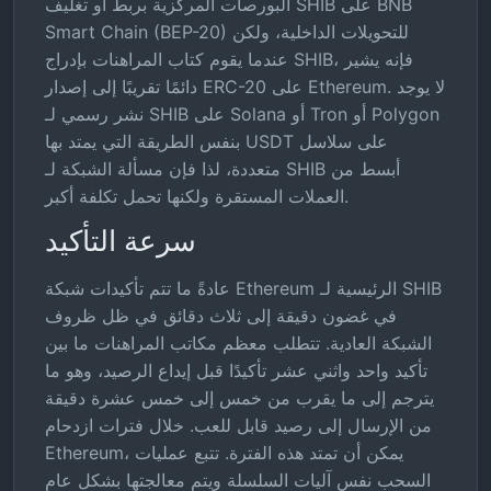
البورصات المركزية بربط أو تغليف SHIB على BNB
Smart Chain (BEP-20) للتحويلات الداخلية، ولكن
عندما يقوم كتاب المراهنات بإدراج SHIB، فإنه يشير
دائمًا تقريبًا إلى إصدار ERC-20 على Ethereum. لا يوجد
نشر رسمي لـ SHIB على Solana أو Tron أو Polygon
بنفس الطريقة التي يمتد بها USDT على سلاسل
متعددة، لذا فإن مسألة الشبكة لـ SHIB أبسط من
العملات المستقرة ولكنها تحمل تكلفة أكبر.
سرعة التأكيد
عادةً ما تتم تأكيدات شبكة Ethereum الرئيسية لـ SHIB
في غضون دقيقة إلى ثلاث دقائق في ظل ظروف
الشبكة العادية. تتطلب معظم مكاتب المراهنات ما بين
تأكيد واحد واثني عشر تأكيدًا قبل إيداع الرصيد، وهو ما
يترجم إلى ما يقرب من خمس إلى خمس عشرة دقيقة
من الإرسال إلى رصيد قابل للعب. خلال فترات ازدحام
Ethereum، يمكن أن تمتد هذه الفترة. تتبع عمليات
السحب نفس آليات السلسلة ويتم معالجتها بشكل عام