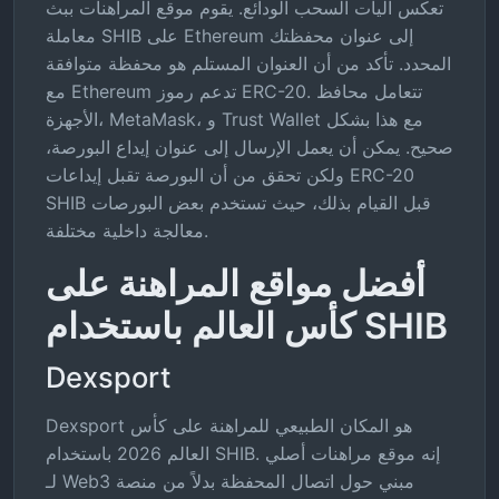
تعكس آليات السحب الودائع. يقوم موقع المراهنات ببث
معاملة SHIB على Ethereum إلى عنوان محفظتك
المحدد. تأكد من أن العنوان المستلم هو محفظة متوافقة
مع Ethereum تدعم رموز ERC-20. تتعامل محافظ
الأجهزة، MetaMask، و Trust Wallet مع هذا بشكل
صحيح. يمكن أن يعمل الإرسال إلى عنوان إيداع البورصة،
ولكن تحقق من أن البورصة تقبل إيداعات ERC-20
SHIB قبل القيام بذلك، حيث تستخدم بعض البورصات
معالجة داخلية مختلفة.
أفضل مواقع المراهنة على
كأس العالم باستخدام SHIB
Dexsport
Dexsport هو المكان الطبيعي للمراهنة على كأس
العالم 2026 باستخدام SHIB. إنه موقع مراهنات أصلي
لـ Web3 مبني حول اتصال المحفظة بدلاً من منصة