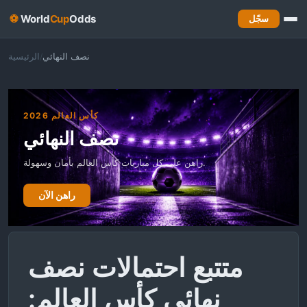
⚽
World
Cup
Odds
سجّل
نصف النهائي
الرئيسية
/
كأس العالم 2026
نصف النهائي
راهن على كل مباريات كأس العالم بأمان وسهولة.
راهن الآن
متتبع احتمالات نصف
نهائي كأس العالم: