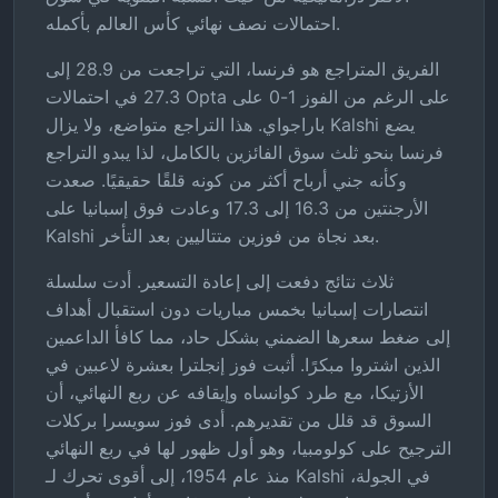
احتمالات نصف نهائي كأس العالم بأكمله.
الفريق المتراجع هو فرنسا، التي تراجعت من 28.9 إلى
27.3 في احتمالات Opta على الرغم من الفوز 1-0 على
باراجواي. هذا التراجع متواضع، ولا يزال Kalshi يضع
فرنسا بنحو ثلث سوق الفائزين بالكامل، لذا يبدو التراجع
وكأنه جني أرباح أكثر من كونه قلقًا حقيقيًا. صعدت
الأرجنتين من 16.3 إلى 17.3 وعادت فوق إسبانيا على
Kalshi بعد نجاة من فوزين متتاليين بعد التأخر.
ثلاث نتائج دفعت إلى إعادة التسعير. أدت سلسلة
انتصارات إسبانيا بخمس مباريات دون استقبال أهداف
إلى ضغط سعرها الضمني بشكل حاد، مما كافأ الداعمين
الذين اشتروا مبكرًا. أثبت فوز إنجلترا بعشرة لاعبين في
الأزتيكا، مع طرد كوانساه وإيقافه عن ربع النهائي، أن
السوق قد قلل من تقديرهم. أدى فوز سويسرا بركلات
الترجيح على كولومبيا، وهو أول ظهور لها في ربع النهائي
منذ عام 1954، إلى أقوى تحرك لـ Kalshi في الجولة،