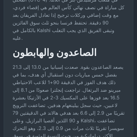
كل مباراة في نصف نهائي كأس العالم هي إقصاء فردي،
مع وقت إضافي وركلات ترجيح إذا تعادل الفريقان بعد
90 دقيقة. تحتفظ فرنسا بنحو ثلث سوق الفائزين
بالكامل في Kalshi وتبقى الفريق الذي يجب التغلب
عليه.
الصاعدون والهابطون
يصعد الصاعدون بقوة. صعدت إسبانيا من 13.0 إلى 21.3
بفضل خمس مباريات دون استقبال أي هدف، بما في
ذلك هدف الفوز في الدقيقة 90+1 للاعب الاحتياطي
ميرينو ضد البرتغال. تراجعت إنجلترا صعودًا من 8.1 إلى
16.5 بعد فوزها على المكسيك 3-2 في الأزتيكا بعشرة
لاعبين، حيث سجل بيلينغهام هدفين. تضاعفت النرويج
تقريبًا من 2.9 إلى 6.6 بعد هدفي هالاند في الدقيقتين 79
و 90 اللذين أقصيا البرازيل. وعلى Kalshi، تضاعفت
سويسرا تقريبًا ثلاث مرات من 0.9 إلى 2.3، وهو التحرك
الأكثر دراماتيكية من حيث النسبة المئوية في سوق