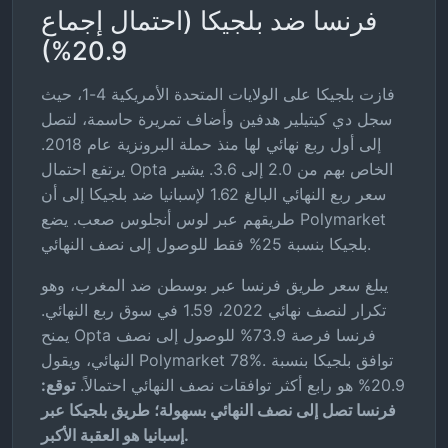
فرنسا ضد بلجيكا (احتمال إجماع
20.9%)
فازت بلجيكا على الولايات المتحدة الأمريكية 4-1، حيث
سجل دي كيتيلير هدفين وأضاف تمريرة حاسمة، لتصل
إلى أول ربع نهائي لها منذ حملة البرونزية عام 2018.
يرتفع احتمال Opta الخاص بهم من 2.0 إلى 3.6. يشير
سعر ربع النهائي البالغ 1.62 لإسبانيا ضد بلجيكا إلى أن
طريقهم عبر لوس أنجلوس صعب. يضع Polymarket
بلجيكا بنسبة 25% فقط للوصول إلى نصف النهائي.
يبلغ سعر طريق فرنسا عبر بوسطن ضد المغرب، وهو
تكرار لنصف نهائي 2022، 1.59 في سوق ربع النهائي.
يمنح Opta فرنسا فرصة 73.9% للوصول إلى نصف
النهائي، ويقول Polymarket 78%. توافق بلجيكا بنسبة
20.9% هو رابع أكثر توافقات نصف النهائي احتمالاً.
توقع:
فرنسا تصل إلى نصف النهائي بسهولة؛ طريق بلجيكا عبر
إسبانيا هو العقبة الأكبر.