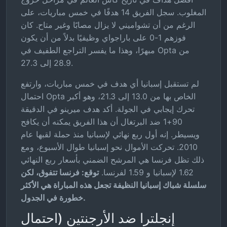
المغلوب. سجل الفريق 14 هدفًا في خمس مباريات، على
الرغم من أن تشواميني لا يزال مصابًا وغير متاح. كان
فوزهم 1-0 على باراجواي وظيفيًا بدلاً من أن يكون
مبهرًا، وهذا ما يفسر التراجع الطفيف في Opta من
28.9 إلى 27.3.
لم تستقبل إسبانيا أي هدف في خمس مباريات، وارتفع
احتمال Opta الخاص بها من 13.0 إلى 21.3، وهو أكبر
تحرك إيجابي في الجولة. أكد هدف ميرينو في الدقيقة
90+1 ضد البرتغال أن هذا الفريق يمكنه أن يكافح
ويسيطر. إنه أول ربع نهائي لإسبانيا منذ حملة لقبها عام
2010. تحركت الأموال نحو إسبانيا طوال الأسبوع، ومع
ذلك تظل فرنسا هي المرشح الضمني بأسعار ربع النهائي
1.62 لإسبانيا و 1.59 لفرنسا.
توقع: فرنسا تتفوق، لكن
سلسلة شباك إسبانيا النظيفة تجعل هذه المباراة هي الأكثر
خطورة في الجدول.
إنجلترا ضد الأرجنتين (احتمال