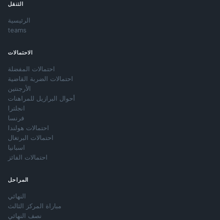
التنقل
الرئيسية
teams
الاحتمالات
احتمالات المفضلة
احتمالات الضربة القاضية
الأرجنتين
أحوال البرازيل للمراهنات
انجلترا
فرنسا
احتمالات هولندا
احتمالات البرتغال
اسبانيا
احتمالات الفائز
المراحل
النهائي
مباراة المركز الثالث
نصف النهائي