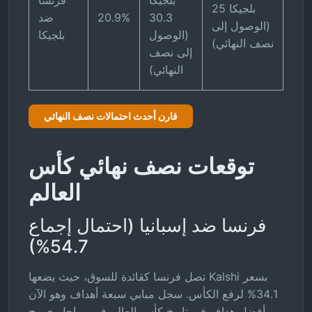
بلجيكا
فرنسا
بلجيكا 25
30.3
20.9%
ضد
(الوصول إلى
(الوصول
بلجيكا
نصف النهائي)
إلى نصف
النهائي)
قارن أحدث احتمالات نصف النهائي
توقعات نصف نهائي كأس
العالم
فرنسا ضد إسبانيا (احتمال إجماع
54.7%)
تصل فرنسا كقائدة للسوق، حيث يضعها Kalshi بسعر
34.1% لرفع الكأس. سجل مبابي سبعة أهداف وهو الآن
أفضل هداف في تاريخ كأس العالم في مراحل خروج