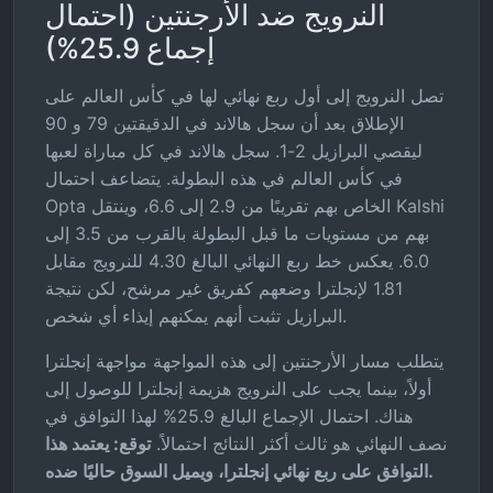
النرويج ضد الأرجنتين (احتمال
إجماع 25.9%)
تصل النرويج إلى أول ربع نهائي لها في كأس العالم على
الإطلاق بعد أن سجل هالاند في الدقيقتين 79 و 90
ليقصي البرازيل 2-1. سجل هالاند في كل مباراة لعبها
في كأس العالم في هذه البطولة. يتضاعف احتمال
Opta الخاص بهم تقريبًا من 2.9 إلى 6.6، وينتقل Kalshi
بهم من مستويات ما قبل البطولة بالقرب من 3.5 إلى
6.0. يعكس خط ربع النهائي البالغ 4.30 للنرويج مقابل
1.81 لإنجلترا وضعهم كفريق غير مرشح، لكن نتيجة
البرازيل تثبت أنهم يمكنهم إيذاء أي شخص.
يتطلب مسار الأرجنتين إلى هذه المواجهة مواجهة إنجلترا
أولاً، بينما يجب على النرويج هزيمة إنجلترا للوصول إلى
هناك. احتمال الإجماع البالغ 25.9% لهذا التوافق في
نصف النهائي هو ثالث أكثر النتائج احتمالاً.
توقع: يعتمد هذا
التوافق على ربع نهائي إنجلترا، ويميل السوق حاليًا ضده.