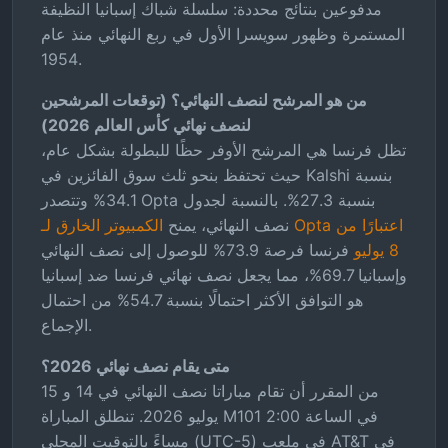
مدفوعين بنتائج محددة: سلسلة شباك إسبانيا النظيفة
المستمرة وظهور سويسرا الأول في ربع النهائي منذ عام
1954.
من هو المرشح لنصف النهائي؟ (توقعات المرشحين
لنصف نهائي كأس العالم 2026)
تظل فرنسا هي المرشح الأوفر حظًا للبطولة بشكل عام،
حيث تحتفظ بنحو ثلث سوق الفائزين في Kalshi بنسبة
34.1% وتتصدر Opta بنسبة 27.3%. بالنسبة لجدول
نصف النهائي، يمنح
الكمبيوتر الخارق لـ Opta اعتبارًا من
8 يوليو
فرنسا فرصة 73.9% للوصول إلى نصف النهائي
وإسبانيا 69.7%، مما يجعل نصف نهائي فرنسا ضد إسبانيا
هو التوافق الأكثر احتمالًا بنسبة 54.7% من احتمال
الإجماع.
متى يقام نصف نهائي 2026؟
من المقرر أن تقام مباراتا نصف النهائي في 14 و 15
يوليو 2026. تنطلق المباراة M101 في الساعة 2:00
مساءً بالتوقيت المحلي (UTC-5) في ملعب AT&T في