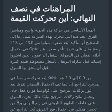
المراهنات في نصف
النهائي: أين تحركت القيمة
المبدأ الأساسي من حركة هذه الجولة واضح ومباشر:
الفرق الصاعدة التي تتحرك بهذه السرعة تميل إما إلى
التصحيح أو التأكيد. يُعد صعود إسبانيا من 13.0 إلى 21.3
في احتمال Opta أوضح مثال على فريق تأخر سعره عن
أدائه الفعلي في البطولة. استغل الداعمون الذين اشتروا
إسبانيا قبل مباراة البرتغال بأسعار مضغوطة قيمة كبيرة
قبل أن يلحق بها السوق.
يُعد تحرك سويسرا في Kalshi من 0.9 إلى 2.3 هو
المرشح للتراجع. إن تضاعف الاحتمال الضمني تقريبًا بعد
فوز بركلات الترجيح على كولومبيا هو رد فعل حاد،
وتحمل نتائج ركلات الترجيح تباينًا عاليًا. تحرك السوق
على عاطفة الظهور التاريخي في ربع النهائي بدلاً من
تحسن هيكلي في احتمال فوز الفريق. يُعد التراجع عن