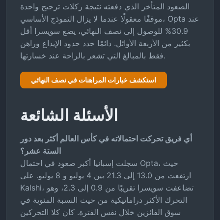
الصعود المتأخر الذي دفعته نتيجة ركلات ترجيح واحدة
موقفًا معقولًا عندما لا يزال النموذج الأساسي، Opta عند
30.9% للوصول إلى نصف النهائي، يضع سويسرا أقل
بكثير من الأربعة الأوائل. دائمًا حدد حدود الإيداع وراهن
فقط بالمبالغ التي تشعر بالراحة عند خسارتها.
استكشف خيارات المراهنات في نصف النهائي
الأسئلة الشائعة
أي فريق تحركت احتمالاته في كأس العالم أكثر بعد دور
الستة عشر؟
سجلت إسبانيا أكبر صعود في احتمال Opta، حيث
ارتفعت من 13.0 إلى 21.3 بين 4 يوليو و 8 يوليو. على
Kalshi، تضاعفت سويسرا تقريبًا من 0.9 إلى 2.3، وهو
التحرك الأكثر دراماتيكية من حيث النسبة المئوية في
سوق الفائزين خلال نفس الفترة. كان كلا التحركين