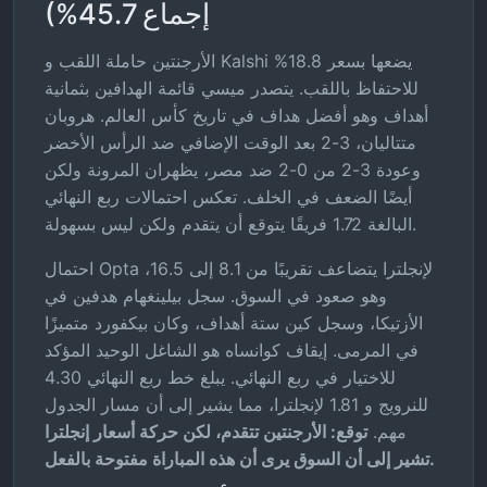
إجماع 45.7%)
الأرجنتين حاملة اللقب و Kalshi يضعها بسعر 18.8%
للاحتفاظ باللقب. يتصدر ميسي قائمة الهدافين بثمانية
أهداف وهو أفضل هداف في تاريخ كأس العالم. هروبان
متتاليان، 3-2 بعد الوقت الإضافي ضد الرأس الأخضر
وعودة 3-2 من 0-2 ضد مصر، يظهران المرونة ولكن
أيضًا الضعف في الخلف. تعكس احتمالات ربع النهائي
البالغة 1.72 فريقًا يتوقع أن يتقدم ولكن ليس بسهولة.
احتمال Opta لإنجلترا يتضاعف تقريبًا من 8.1 إلى 16.5،
وهو صعود في السوق. سجل بيلينغهام هدفين في
الأزتيكا، وسجل كين ستة أهداف، وكان بيكفورد متميزًا
في المرمى. إيقاف كوانساه هو الشاغل الوحيد المؤكد
للاختيار في ربع النهائي. يبلغ خط ربع النهائي 4.30
للنرويج و 1.81 لإنجلترا، مما يشير إلى أن مسار الجدول
مهم.
توقع: الأرجنتين تتقدم، لكن حركة أسعار إنجلترا
تشير إلى أن السوق يرى أن هذه المباراة مفتوحة بالفعل.