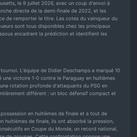
etts, le 9 juillet 2026, avec un coup d'envoi à
che directe de la demi-finale de 2022, et les
nce de remporter le titre. Les cotes du vainqueur du
joueurs sont tous disponibles chez les principaux
sous encadrent la prédiction et identifient les
du tournoi. L'équipe de Didier Deschamps a marqué 10
é une victoire 1-0 contre le Paraguay en huitièmes
t une rotation profonde d'attaquants du PSG en
ntièrement différent : un bloc défensif compact et
 possession en huitièmes de finale et a tout de
huitièmes de finale, ils ont absorbé la pression,
consécutifs en Coupe du Monde, un record national,
hase de groupes. Cette confrontation oppose une