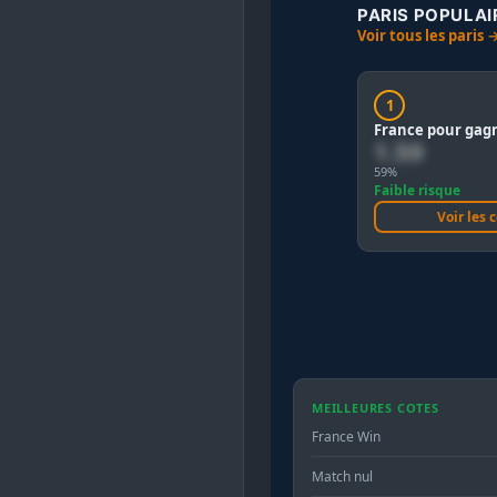
PARIS POPULA
Voir tous les paris 
1
France pour gag
1.59
59%
Faible risque
Voir les 
MEILLEURES COTES
France Win
Match nul