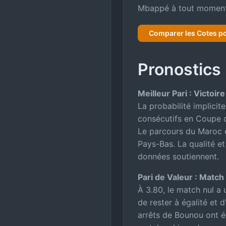
Mbappé à tout moment e
Comparer les Cotes p
Pronostics
Meilleur Pari : Victoir
La probabilité implicit
consécutifs en Coupe d
Le parcours du Maroc en
Pays-Bas. La qualité et
données soutiennent.
Pari de Valeur : Matc
À 3.80, le match nul a 
de rester à égalité et 
arrêts de Bounou ont é