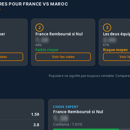
IRES POUR FRANCE VS MAROC
→
2
3
ner
France Remboursé si Nul
Les deux équ
1.38
2.00
44%
61%
Faible risque
Risque moyen
cotes
Voir les cotes
Voir l
Populaire ne signifie pas toujours rentable. Comparez
CHOIX EXPERT
France Remboursé si Nul
1.59
1.38
3.8
Confiance : 7.5/10