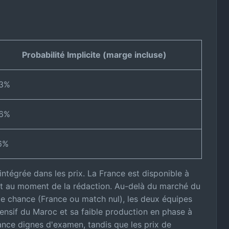
Probabilité Implicite (marge incluse)
3%
6%
6%
intégrée dans les prix. La France est disponible à
ect au moment de la rédaction. Au-delà du marché du
le chance (France ou match nul), les deux équipes
fensif du Maroc et sa faible production en phase à
rance dignes d'examen, tandis que les prix de