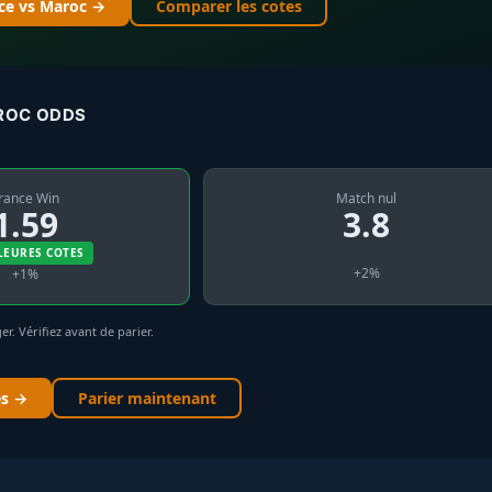
nce vs Maroc →
Comparer les cotes
ROC ODDS
rance Win
Match nul
1.59
3.8
LEURES COTES
+2%
+1%
r. Vérifiez avant de parier.
es →
Parier maintenant