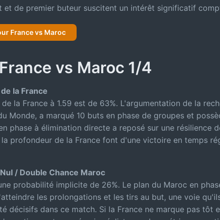
t de premier buteur suscitent un intérêt significatif compt
our France vs Maroc
 France vs Maroc 1/4
e de la France
e de la France à 1.59 est de 63%. L'argumentation de la rec
u Monde, a marqué 10 buts en phase de groupes et possède 
 phase à élimination directe a reposé sur une résilience dé
 la profondeur de la France font d'une victoire en temps rég
h Nul / Double Chance Maroc
une probabilité implicite de 26%. Le plan du Maroc en phase
d'atteindre les prolongations et les tirs au but, une voie qu
té décisifs dans ce match. Si la France ne marque pas tôt e