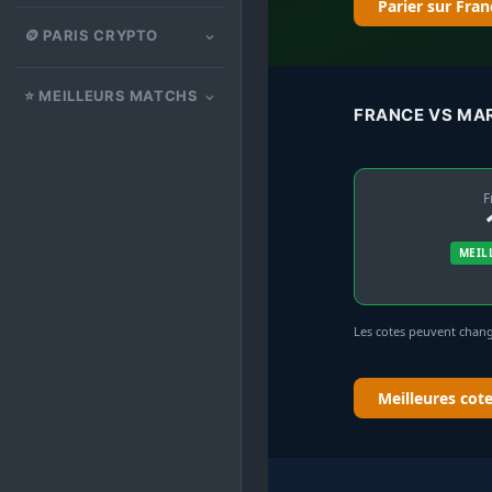
Parier sur Fra
🪙 PARIS CRYPTO
⭐ MEILLEURS MATCHS
FRANCE VS MA
F
MEIL
Les cotes peuvent change
Meilleures cot