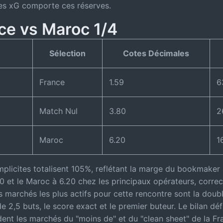
es xG comporte ces réserves.
ce vs Maroc 1/4
Sélection
Cotes Décimales
France
1.59
6
Match Nul
3.80
2
Maroc
6.20
1
implicites totalisent 105%, reflétant la marge du bookmaker 
.80 et le Maroc à 6.20 chez les principaux opérateurs, corr
s marchés les plus actifs pour cette rencontre sont la doub
 2,5 buts, le score exact et le premier buteur. Le bilan dé
dent les marchés du "moins de" et du "clean sheet" de la F