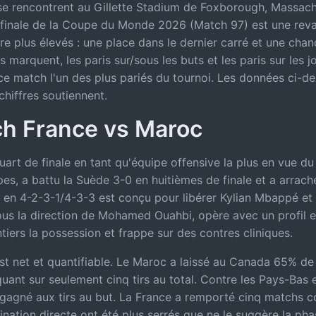
se rencontrent au Gillette Stadium de Foxborough, Massachus
finale de la Coupe du Monde 2026 (Match 97) est une revan
re plus élevés : une place dans le dernier carré et une cha
 marquent, les paris sur/sous les buts et les paris sur les 
ce match l'un des plus pariés du tournoi. Les données ci-des
chiffres soutiennent.
h France vs Maroc
quart de finale en tant qu'équipe offensive la plus en vue 
es, a battu la Suède 3-0 en huitièmes de finale et a arrach
e en 4-2-3-1/4-3-3 est conçu pour libérer Kylian Mbappé e
sous la direction de Mohamed Ouahbi, opère avec un profil e
iers la possession et frappe sur des contres cliniques.
st net et quantifiable. Le Maroc a laissé au Canada 65% de
t sur seulement cinq tirs au total. Contre les Pays-Bas en 
 gagné aux tirs au but. La France a remporté cinq matchs 
ination directe ont été plus serrés que ne le suggère la p