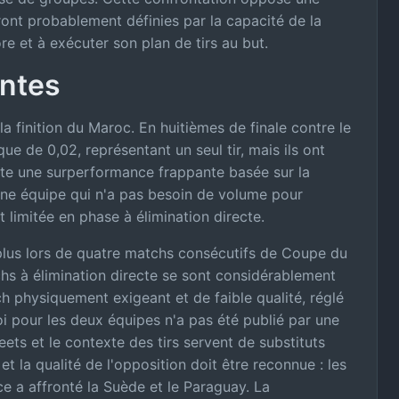
eront probablement définies par la capacité de la
e et à exécuter son plan de tirs au but.
entes
la finition du Maroc. En huitièmes de finale contre le
e de 0,02, représentant un seul tir, mais ils ont
ente une surperformance frappante basée sur la
e une équipe qui n'a pas besoin de volume pour
limitée en phase à élimination directe.
 plus lors de quatre matchs consécutifs de Coupe du
hs à élimination directe se sont considérablement
ch physiquement exigeant et de faible qualité, réglé
 pour les deux équipes n'a pas été publié par une
ets et le contexte des tirs servent de substituts
 et la qualité de l'opposition doit être reconnue : les
e a affronté la Suède et le Paraguay. La