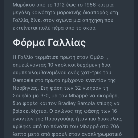
Μαρόκου από το 1912 έως το 1956 και μια
μεγάλη κοινότητα μαροκινής διασποράς στη
Γαλλία, δίνει στον αγώνα μια απήχηση που
εκτείνεται πολύ πέρα από το σκορ.
Φόρμα Γαλλίας
Η Γαλλία τερμάτισε πρώτη στον Όμιλο Ι,
σημειώνοντας 10 γκολ και δεχόμενη δύο,
συμπεριλαμβανομένου ενός χατ-τρικ του
Dembele στο πρώτο ημίχρονο εναντίον της
Νορβηγίας. Στη φάση των 32 νίκησαν τη
Σουηδία με 3-0, με τον Mbappé να σκοράρει
δύο φορές και τον Bradley Barcola επίσης να
βρίσκει δίχτυα. Ο αγώνας της φάσης των 16
εναντίον της Παραγουάης ήταν πιο δύσκολος,
κρίθηκε από το πέναλτι του Mbappé στο 70ό
λεπτό μετά από φάουλ στον αναπληρωματικό