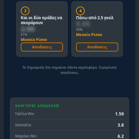
3
4
Και οι δύο ομάδες να
Πάνω από 2.5 γκολ
1.11
σκοράρουν
2.00
50%
61%
Μεσαίο Ρίσκο
Μεσαίο Ρίσκο
Αποδόσεις
Αποδόσεις
Το δημοφιλές δεν σημαίνει πάντα κερδοφόρο. Συγκρίνετε
αποδόσεις.
ΚΑΛΥΤΕΡΕΣ ΑΠΟΔΟΣΕΙΣ
1.59
Γαλλία Win
3.8
Ισοπαλία
6.2
Μαρόκο Win