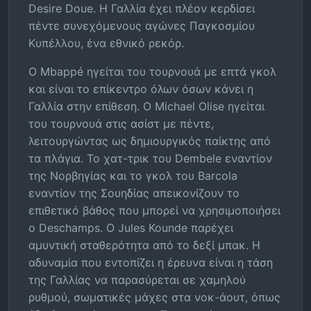
Desire Doue. Η Γαλλία έχει πλέον κερδίσει
πέντε συνεχόμενους αγώνες Παγκοσμίου
Κυπέλλου, ένα εθνικό ρεκόρ.
Ο Mbappé ηγείται του τουρνουά με επτά γκολ
και είναι το επίκεντρο όλων όσων κάνει η
Γαλλία στην επίθεση. Ο Michael Olise ηγείται
του τουρνουά στις ασίστ με πέντε,
λειτουργώντας ως δημιουργικός παίκτης από
τα πλάγια. Το χατ-τρικ του Dembele εναντίον
της Νορβηγίας και το γκολ του Barcola
εναντίον της Σουηδίας απεικονίζουν το
επιθετικό βάθος που μπορεί να χρησιμοποιήσει
ο Deschamps. Ο Jules Kounde παρέχει
αμυντική σταθερότητα από το δεξί μπακ. Η
αδυναμία που εντοπίζει η έρευνα είναι η τάση
της Γαλλίας να παρασύρεται σε χαμηλού
ρυθμού, σωματικές μάχες στα νοκ-άουτ, όπως