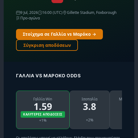
9 Jul, 2026
16:00 (UTC)
Gillette Stadium, Foxborough
Προ-αγώνα
Στοίχημα σε Γαλλία vs Μαρόκο →
Σύγκριση αποδόσεων
ΓΑΛΛΊΑ VS ΜΑΡΌΚΟ ODDS
Γαλλία Win
Ισοπαλία
Μαρόκο W
1.59
3.8
6.2
ΚΑΛΥΤΕΡΕΣ ΑΠΟΔΟΣΕΙΣ
+2%
+1%
+1%
Οι αποδόσεις μπορεί να αλλάξουν. Ελέγξτε πριν στοιχηματίσετε.