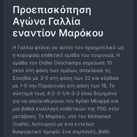
Προεπισκόπηση
Αγώνα Γαλλία
εναντίον Μαρόκου
Η Γαλλία φτάνει σε αυτόν τον προημιτελικό ως
η κορυφαία επιθετική ομάδα του τουρνουά. Η
ομάδα του Didier Deschamps σημείωσε 10
γκολ στη φάση των ομίλων, απέκλεισε τη
Σουηδία με 3-0 στη φάση των 32 και κέρδισε
με 1-0 την Παραγουάη στη φάση των 16. Το
σύστημά τους 4-2-3-1/4-3-3 είναι δομημένο
για να απελευθερώνει τον Kylian Mbappé και
μια βαθιά εναλλαγή επιθετικών της PSG στην
μετάβαση. Το Μαρόκο, υπό τον Mohamed
Ouahbi, λειτουργεί με ένα εντελώς
διαφορετικό προφίλ: ένα συμπαγές, βαθύ