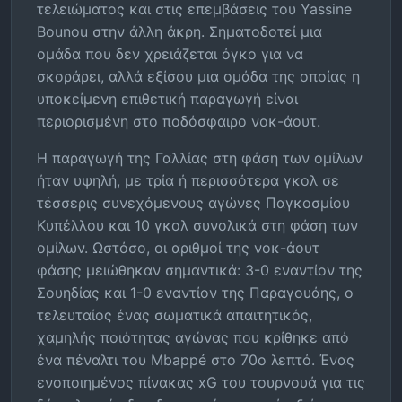
τελειώματος και στις επεμβάσεις του Yassine
Bounou στην άλλη άκρη. Σηματοδοτεί μια
ομάδα που δεν χρειάζεται όγκο για να
σκοράρει, αλλά εξίσου μια ομάδα της οποίας η
υποκείμενη επιθετική παραγωγή είναι
περιορισμένη στο ποδόσφαιρο νοκ-άουτ.
Η παραγωγή της Γαλλίας στη φάση των ομίλων
ήταν υψηλή, με τρία ή περισσότερα γκολ σε
τέσσερις συνεχόμενους αγώνες Παγκοσμίου
Κυπέλλου και 10 γκολ συνολικά στη φάση των
ομίλων. Ωστόσο, οι αριθμοί της νοκ-άουτ
φάσης μειώθηκαν σημαντικά: 3-0 εναντίον της
Σουηδίας και 1-0 εναντίον της Παραγουάης, ο
τελευταίος ένας σωματικά απαιτητικός,
χαμηλής ποιότητας αγώνας που κρίθηκε από
ένα πέναλτι του Mbappé στο 70ο λεπτό. Ένας
ενοποιημένος πίνακας xG του τουρνουά για τις