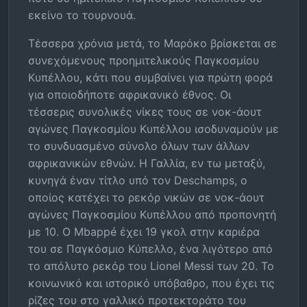
εκείνο το τουρνουά.
Τέσσερα χρόνια μετά, το Μαρόκο βρίσκεται σε
συνεχόμενους προημιτελικούς Παγκοσμίου
Κυπέλλου, κάτι που συμβαίνει για πρώτη φορά
για οποιοδήποτε αφρικανικό έθνος. Οι
τέσσερις συνολικές νίκες τους σε νοκ-άουτ
αγώνες Παγκοσμίου Κυπέλλου ισοδυναμούν με
το συνδυασμένο σύνολο όλων των άλλων
αφρικανικών εθνών. Η Γαλλία, εν τω μεταξύ,
κυνηγά έναν τίτλο υπό τον Deschamps, ο
οποίος κατέχει το ρεκόρ νικών σε νοκ-άουτ
αγώνες Παγκοσμίου Κυπέλλου από προπονητή
με 10. Ο Mbappé έχει 19 γκολ στην καριέρα
του σε Παγκόσμιο Κύπελλο, ένα λιγότερο από
το απόλυτο ρεκόρ του Lionel Messi των 20. Το
κοινωνικό και ιστορικό υπόβαθρο, που έχει τις
ρίζες του στο γαλλικό προτεκτοράτο του