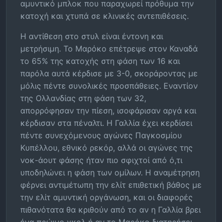
αμυντικό μπλοκ που παραχωρεί πρόθυμα την
κατοχή και χτυπά σε κλινικές αντεπιθέσεις.
Η αντίθεση στο στυλ είναι έντονη και
μετρήσιμη. Το Μαρόκο επέτρεψε στον Καναδά
το 65% της κατοχής στη φάση των 16 και
παρόλα αυτά κέρδισε με 3-0, σκοράροντας με
μόλις πέντε συνολικές προσπάθειες. Εναντίον
της Ολλανδίας στη φάση των 32,
απορρόφησαν την πίεση, ισοφάρισαν αργά και
κέρδισαν στα πέναλτι. Η Γαλλία έχει κερδίσει
πέντε συνεχόμενους αγώνες Παγκοσμίου
Κυπέλλου, εθνικό ρεκόρ, αλλά οι αγώνες της
νοκ-άουτ φάσης ήταν πιο σφιχτοί από ό,τι
υποδηλώνει η φάση των ομίλων. Η αναμέτρηση
φέρνει αντιμέτωπη την ελίτ επιθετική βάθος με
την ελίτ αμυντική οργάνωση, και οι διαφορές
πιθανότατα θα κριθούν από το αν η Γαλλία βρει