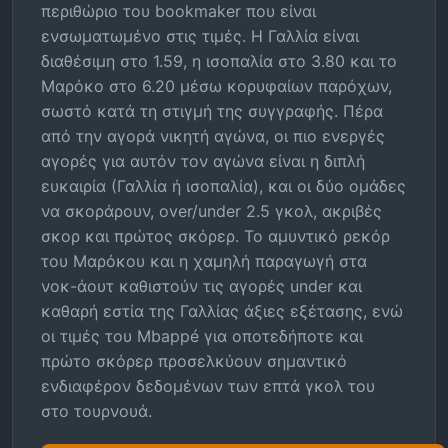
περιθώριο του bookmaker που είναι
ενσωματωμένο στις τιμές. Η Γαλλία είναι
διαθέσιμη στο 1.59, η ισοπαλία στο 3.80 και το
Μαρόκο στο 6.20 μέσω κορυφαίων παρόχων,
σωστό κατά τη στιγμή της συγγραφής. Πέρα
από την αγορά νικητή αγώνα, οι πιο ενεργές
αγορές για αυτόν τον αγώνα είναι η διπλή
ευκαιρία (Γαλλία ή ισοπαλία), και οι δύο ομάδες
να σκοράρουν, over/under 2.5 γκολ, ακριβές
σκορ και πρώτος σκόρερ. Το αμυντικό ρεκόρ
του Μαρόκου και η χαμηλή παραγωγή στα
νοκ-άουτ καθιστούν τις αγορές under και
καθαρή εστία της Γαλλίας άξιες εξέτασης, ενώ
οι τιμές του Mbappé για οποτεδήποτε και
πρώτο σκόρερ προσελκύουν σημαντικό
ενδιαφέρον δεδομένων των επτά γκολ του
στο τουρνουά.