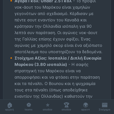
Αγορά Γκολ: Under 2.5 Γκολ
- Το προφίλ
νοκ-άουτ του Μαρόκου είναι χαμηλών
γεγονότων από σχεδιασμό. Κέρδισαν με
πέντε σουτ εναντίον του Καναδά και
κράτησαν την Ολλανδία ισόπαλη για 90
λεπτά συν παράταση. Οι αγώνες νοκ-άουτ
της Γαλλίας επίσης έχουν σφίξει. Ένας
αγώνας με χαμηλό σκορ είναι ένα αξιόπιστο
αποτέλεσμα που υποστηρίζουν τα δεδομένα.
Στοίχημα Αξίας: Ισοπαλία / Διπλή Ευκαιρία
Μαρόκου (3.80 ισοπαλία)
- Η σαφής
στρατηγική του Μαρόκου είναι να
απορροφήσει και να φτάσει στην παράταση
και τα πέναλτι. Ο Bounou και η ψυχραιμία
τους στα πέναλτι (όπως αποδείχθηκε
εναντίον της Ολλανδίας) καθιστούν την
ισοπαλία ένα ζωντανό σενάριο εάν η Γαλλία
🏠
⚽
⭐
🏆
🌍
🎰
αποτύχει να σκοράρει νωρίς.
αρχική
teams
αποδόσ
αποδόσ
αργεντ
Στοίχημα