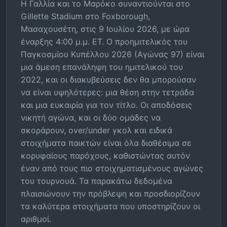
Η Γαλλία και το Μαρόκο συναντιούνται στο
Gillette Stadium στο Foxborough,
Μασαχουσέτη, στις 9 Ιουλίου 2026, με ώρα
έναρξης 4:00 μ.μ. ET. Ο προημιτελικός του
Παγκοσμίου Κυπέλλου 2026 (Αγώνας 97) είναι
μια άμεση επανάληψη του ημιτελικού του
2022, και οι διακυβεύσεις δεν θα μπορούσαν
να είναι υψηλότερες: μια θέση στην τετράδα
και μια ευκαιρία για τον τίτλο. Οι αποδόσεις
νικητή αγώνα, και οι δύο ομάδες να
σκοράρουν, over/under γκολ και ειδικά
στοιχήματα παικτών είναι όλα διαθέσιμα σε
κορυφαίους παρόχους, καθιστώντας αυτόν
έναν από τους πιο στοιχηματισμένους αγώνες
του τουρνουά. Τα παρακάτω δεδομένα
πλαισιώνουν την πρόβλεψη και προσδιορίζουν
τα καλύτερα στοιχήματα που υποστηρίζουν οι
αριθμοί.