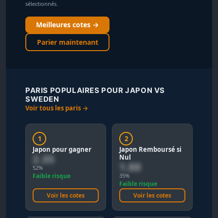
sélectionnés.
Meilleures cotes →
Parier maintenant
PARIS POPULAIRES POUR JAPON VS
SWEDEN
Voir tous les paris →
1
2
Japon pour gagner
Japon Remboursé si
2.35
Nul
1.88
52%
Faible risque
35%
Faible risque
Voir les cotes
Voir les cotes