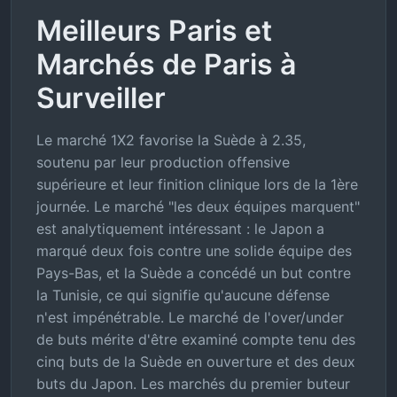
Meilleurs Paris et
Marchés de Paris à
Surveiller
Le marché 1X2 favorise la Suède à 2.35,
soutenu par leur production offensive
supérieure et leur finition clinique lors de la 1ère
journée. Le marché "les deux équipes marquent"
est analytiquement intéressant : le Japon a
marqué deux fois contre une solide équipe des
Pays-Bas, et la Suède a concédé un but contre
la Tunisie, ce qui signifie qu'aucune défense
n'est impénétrable. Le marché de l'over/under
de buts mérite d'être examiné compte tenu des
cinq buts de la Suède en ouverture et des deux
buts du Japon. Les marchés du premier buteur