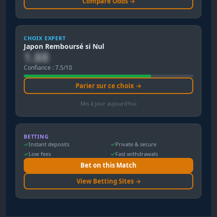
Compare Odds →
CHOIX EXPERT
Japon Remboursé si Nul
1.88
Confiance : 7.5/10
Parier sur ce choix →
Mis à jour aujourd'hui
BETTING
Instant deposits
Private & secure
Low fees
Fast withdrawals
Bet on this Match
View Betting Sites →