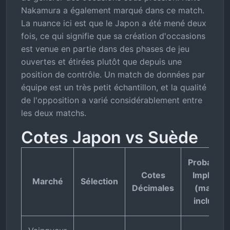
Nakamura a également marqué dans ce match.
La nuance ici est que le Japon a été mené deux
fois, ce qui signifie que sa création d'occasions
est venue en partie dans des phases de jeu
ouvertes et étirées plutôt que depuis une
position de contrôle. Un match de données par
équipe est un très petit échantillon, et la qualité
de l'opposition a varié considérablement entre
les deux matchs.
Cotes Japon vs Suède
Probabilit
Cotes
Implicite
Marché
Sélection
Décimales
(marge
incluse)