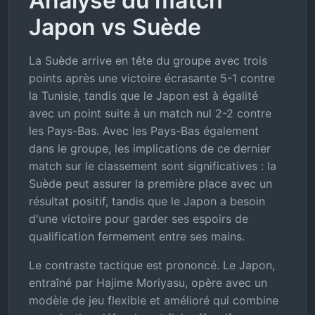
Analyse du match
Japon vs Suède
La Suède arrive en tête du groupe avec trois
points après une victoire écrasante 5-1 contre
la Tunisie, tandis que le Japon est à égalité
avec un point suite à un match nul 2-2 contre
les Pays-Bas. Avec les Pays-Bas également
dans le groupe, les implications de ce dernier
match sur le classement sont significatives : la
Suède peut assurer la première place avec un
résultat positif, tandis que le Japon a besoin
d'une victoire pour garder ses espoirs de
qualification fermement entre ses mains.
Le contraste tactique est prononcé. Le Japon,
entraîné par Hajime Moriyasu, opère avec un
modèle de jeu flexible et amélioré qui combine