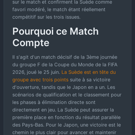
sur le match et confirment la Suède comme
favori modéré, le match étant réellement
compétitif sur les trois issues.
Pourquoi ce Match
Compte
Il s'agit d'un match décisif de la 3ème journée
du groupe F de la Coupe du Monde de la FIFA
2026, joué le 25 juin.
La Suède est en tête du
groupe avec trois points
suite à sa victoire
d'ouverture, tandis que le Japon en a un. Les
scénarios de qualification et le classement pour
les phases à élimination directe sont
directement en jeu. La Suède peut assurer la
première place en fonction du résultat parallèle
des Pays-Bas. Pour le Japon, une victoire est le
chemin le plus clair pour avancer et maintenir