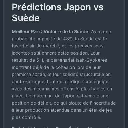
Prédictions Japon vs
Suède
Meilleur Pari : Victoire de la Suède.
Avec une
probabilité implicite de 43%, la Suède est le
favori clair du marché, et les preuves sous-
jacentes soutiennent cette position. Leur
résultat de 5-1, le partenariat Isak-Gyokeres
montrant déjà de la cohésion lors de leur
première sortie, et leur solidité structurelle en
contre-attaque, tout cela indique une équipe
avec des mécanismes offensifs plus fiables en
place. Le match nul du Japon est venu d'une
position de déficit, ce qui ajoute de l'incertitude
à leur production attendue dans un état de jeu
plus contrôlé.