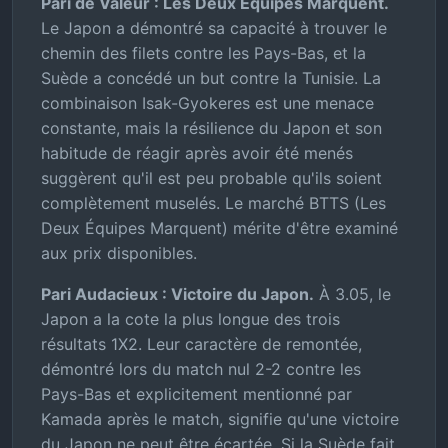
Pari de Valeur : Les Deux Équipes Marquent.
Le Japon a démontré sa capacité à trouver le
chemin des filets contre les Pays-Bas, et la
Suède a concédé un but contre la Tunisie. La
combinaison Isak-Gyokeres est une menace
constante, mais la résilience du Japon et son
habitude de réagir après avoir été menés
suggèrent qu'il est peu probable qu'ils soient
complètement muselés. Le marché BTTS (Les
Deux Équipes Marquent) mérite d'être examiné
aux prix disponibles.
Pari Audacieux : Victoire du Japon.
À 3.05, le
Japon a la cote la plus longue des trois
résultats 1X2. Leur caractère de remontée,
démontré lors du match nul 2-2 contre les
Pays-Bas et explicitement mentionné par
Kamada après le match, signifie qu'une victoire
du Japon ne peut être écartée. Si la Suède fait