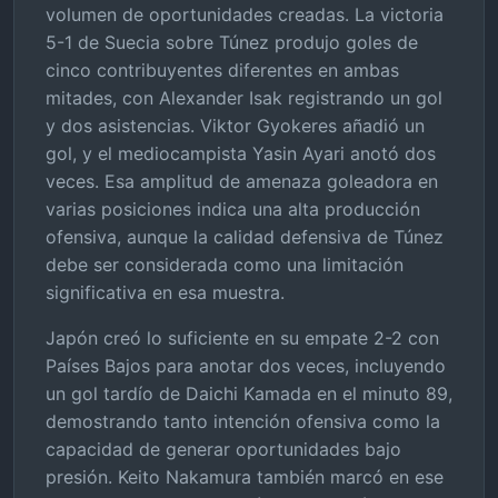
volumen de oportunidades creadas. La victoria
5-1 de Suecia sobre Túnez produjo goles de
cinco contribuyentes diferentes en ambas
mitades, con Alexander Isak registrando un gol
y dos asistencias. Viktor Gyokeres añadió un
gol, y el mediocampista Yasin Ayari anotó dos
veces. Esa amplitud de amenaza goleadora en
varias posiciones indica una alta producción
ofensiva, aunque la calidad defensiva de Túnez
debe ser considerada como una limitación
significativa en esa muestra.
Japón creó lo suficiente en su empate 2-2 con
Países Bajos para anotar dos veces, incluyendo
un gol tardío de Daichi Kamada en el minuto 89,
demostrando tanto intención ofensiva como la
capacidad de generar oportunidades bajo
presión. Keito Nakamura también marcó en ese