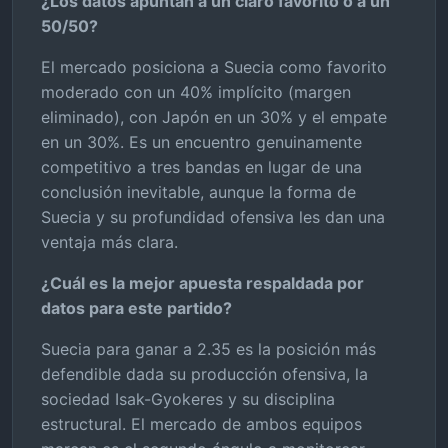
¿Los datos apuntan a un claro favorito o a un
50/50?
El mercado posiciona a Suecia como favorito
moderado con un 40% implícito (margen
eliminado), con Japón en un 30% y el empate
en un 30%. Es un encuentro genuinamente
competitivo a tres bandas en lugar de una
conclusión inevitable, aunque la forma de
Suecia y su profundidad ofensiva les dan una
ventaja más clara.
¿Cuál es la mejor apuesta respaldada por
datos para este partido?
Suecia para ganar a 2.35 es la posición más
defendible dada su producción ofensiva, la
sociedad Isak-Gyokeres y su disciplina
estructural. El mercado de ambos equipos