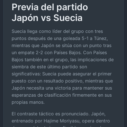
Previa del partido
Japón vs Suecia
Suecia llega como líder del grupo con tres
puntos después de una goleada 5-1 a Túnez,
mientras que Japón se sitúa con un punto tras
un empate 2-2 con Países Bajos. Con Países
Bajos también en el grupo, las implicaciones de
siembra de este último partido son
significativas: Suecia puede asegurar el primer
puesto con un resultado positivo, mientras que
Japón necesita una victoria para mantener sus
esperanzas de clasificación firmemente en sus
propias manos.
El contraste táctico es pronunciado. Japón,
entrenado por Hajime Moriyasu, opera dentro