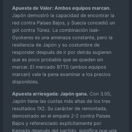
Apuesta de Valor: Ambos equipos marcan.
Japón demostró la capacidad de encontrar la
red contra Países Bajos, y Suecia concedió un
gol contra Túnez. La combinación Isak-
Gyokeres es una amenaza constante, pero la
resiliencia de Japón y su costumbre de
responder después de ir por detrás sugieren
que es poco probable que se queden sin
marcar. El mercado BTTS (ambos equipos
marcan) vale la pena examinar a los precios
disponibles.
Apuesta arriesgada: Japón gana.
Con 3.05,
Japón tiene las cuotas más altas de los tres
resultados 1X2. Su carácter de remontada,
demostrado en el empate 2-2 contra Países
Bajos y referenciado explícitamente por
Kamada después del partido, significa que una