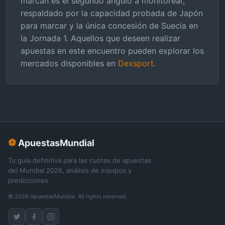
marcan es el segundo ángulo a monitorear,
respaldado por la capacidad probada de Japón
para marcar y la única concesión de Suecia en
la Jornada 1. Aquellos que deseen realizar
apuestas en este encuentro pueden explorar los
mercados disponibles en
Dexsport
.
⚽
ApuestasMundial
Tu guía definitiva para las cuotas de apuestas
del Mundial 2026, análisis de equipos y
predicciones.
© 2026 ApuestasMundial. All rights reserved.