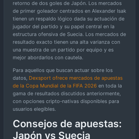
retorno de dos goles de Japón. Los mercados
de primer goleador centrados en Alexander Isak
tienen un respaldo lógico dada su actuación de
jugador del partido y su papel central en la
estructura ofensiva de Suecia. Los mercados de
resultado exacto tienen una alta varianza con
una muestra de un partido por equipo y es
mejor abordarlos con cautela.
Para aquellos que buscan actuar sobre los
datos,
Dexsport ofrece mercados de apuestas
de la Copa Mundial de la FIFA 2026
en toda la
gama de resultados discutidos anteriormente,
con opciones cripto-nativas disponibles para
usuarios elegibles.
Consejos de apuestas:
Japón vs Suecia