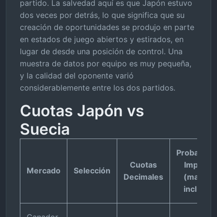
partido. La salvedad aquí es que Japón estuvo
dos veces por detrás, lo que significa que su
creación de oportunidades se produjo en parte
en estados de juego abiertos y estirados, en
lugar de desde una posición de control. Una
muestra de datos por equipo es muy pequeña,
y la calidad del oponente varió
considerablemente entre los dos partidos.
Cuotas Japón vs
Suecia
Probabilid
Cuotas
Implícita
Mercado
Selección
Decimales
(margen
incluido)