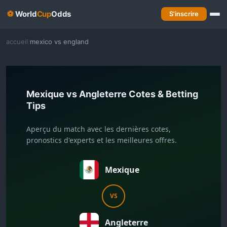
⚽
World
Cup
Odds
S'inscrire
accueil
mexico vs england
/
Mexique vs Angleterre Cotes & Betting
Tips
Aperçu du match avec les dernières cotes,
pronostics d'experts et les meilleures offres.
Mexique
VS
Angleterre