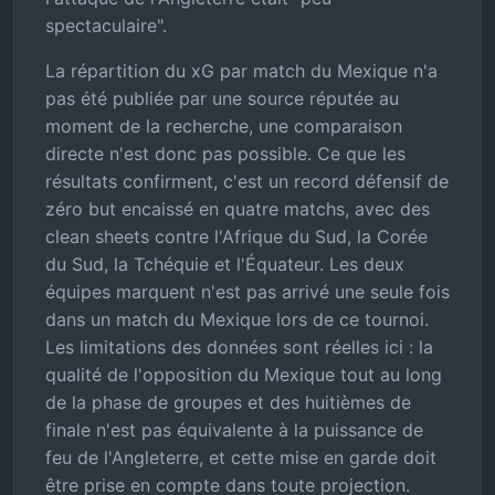
spectaculaire".
La répartition du xG par match du Mexique n'a
pas été publiée par une source réputée au
moment de la recherche, une comparaison
directe n'est donc pas possible. Ce que les
résultats confirment, c'est un record défensif de
zéro but encaissé en quatre matchs, avec des
clean sheets contre l'Afrique du Sud, la Corée
du Sud, la Tchéquie et l'Équateur. Les deux
équipes marquent n'est pas arrivé une seule fois
dans un match du Mexique lors de ce tournoi.
Les limitations des données sont réelles ici : la
qualité de l'opposition du Mexique tout au long
de la phase de groupes et des huitièmes de
finale n'est pas équivalente à la puissance de
feu de l'Angleterre, et cette mise en garde doit
être prise en compte dans toute projection.