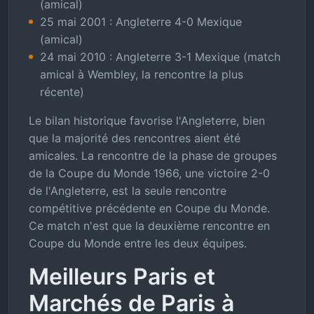
(amical)
25 mai 2001 : Angleterre 4-0 Mexique
(amical)
24 mai 2010 : Angleterre 3-1 Mexique (match
amical à Wembley, la rencontre la plus
récente)
Le bilan historique favorise l'Angleterre, bien
que la majorité des rencontres aient été
amicales. La rencontre de la phase de groupes
de la Coupe du Monde 1966, une victoire 2-0
de l'Angleterre, est la seule rencontre
compétitive précédente en Coupe du Monde.
Ce match n'est que la deuxième rencontre en
Coupe du Monde entre les deux équipes.
Meilleurs Paris et
Marchés de Paris à