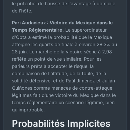
le potentiel de hausse de l'avantage à domicile
de l'hôte.
Pari Audacieux : Victoire du Mexique dans le
Temps Réglementaire.
Le superordinateur
d'Opta a estimé la probabilité que le Mexique
atteigne les quarts de finale à environ 28,3% au
28 juin. Le marché de la victoire sèche à 2,98
reflète un point de vue similaire. Pour les
parieurs prêts à accepter le risque, la
combinaison de l'altitude, de la foule, de la
solidité défensive, et de Raúl Jiménez et Julián
Quiñones comme menaces de contre-attaque
légitimes fait d'une victoire du Mexique dans le
temps réglementaire un scénario légitime, bien
qu'improbable.
Probabilités Implicites