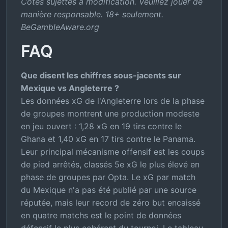
Cotes sujettes à modification. Veuillez jouer de
manière responsable. 18+ seulement.
BeGambleAware.org
FAQ
Que disent les chiffres sous-jacents sur
Mexique vs Angleterre ?
Les données xG de l'Angleterre lors de la phase
de groupes montrent une production modeste
en jeu ouvert : 1,28 xG en 19 tirs contre le
Ghana et 1,40 xG en 17 tirs contre le Panama.
Leur principal mécanisme offensif est les coups
de pied arrêtés, classés 5e xG le plus élevé en
phase de groupes par Opta. Le xG par match
du Mexique n'a pas été publié par une source
réputée, mais leur record de zéro but encaissé
en quatre matchs est le point de données