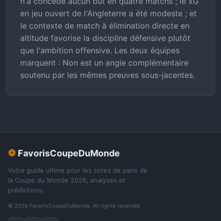
n'a concédé aucun but en quatre matchs ; le xG
en jeu ouvert de l'Angleterre a été modeste ; et
le contexte de match à élimination directe en
altitude favorise la discipline défensive plutôt
que l'ambition offensive. Les deux équipes
marquent : Non est un angle complémentaire
soutenu par les mêmes preuves sous-jacentes.
⚽
FavorisCoupeDuMonde
Votre guide ultime pour les cotes de paris de
la Coupe du Monde 2026, analyses et
prédictions.
© 2026 FavorisCoupeDuMonde. All rights reserved.