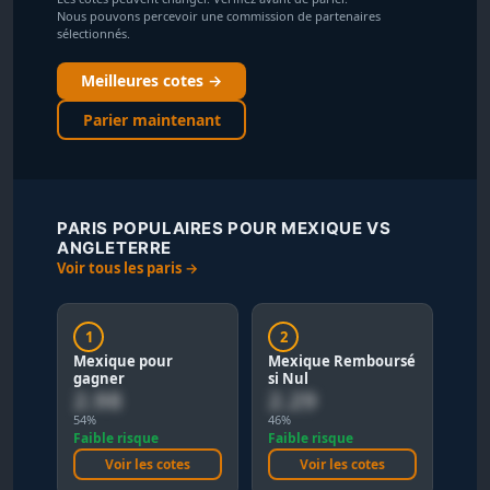
Nous pouvons percevoir une commission de partenaires
sélectionnés.
Meilleures cotes →
Parier maintenant
PARIS POPULAIRES POUR MEXIQUE VS
ANGLETERRE
Voir tous les paris →
1
2
Mexique pour
Mexique Remboursé
gagner
si Nul
2.98
2.29
54%
46%
Faible risque
Faible risque
Voir les cotes
Voir les cotes