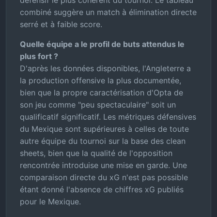
défensif le plus cohérent du tournoi. Le tableau
combiné suggère un match à élimination directe
serré et à faible score.
Quelle équipe a le profil de buts attendus le
plus fort ?
D'après les données disponibles, l'Angleterre a
la production offensive la plus documentée,
bien que la propre caractérisation d'Opta de
son jeu comme "peu spectaculaire" soit un
qualificatif significatif. Les métriques défensives
du Mexique sont supérieures à celles de toute
autre équipe du tournoi sur la base des clean
sheets, bien que la qualité de l'opposition
rencontrée introduise une mise en garde. Une
comparaison directe du xG n'est pas possible
étant donné l'absence de chiffres xG publiés
pour le Mexique.