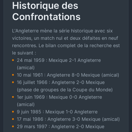
Historique des
Confrontations
L'Angleterre mène la série historique avec six
victoires, un match nul et deux défaites en neuf
rencontres. Le bilan complet de la recherche est
le suivant :
24 mai 1959 : Mexique 2-1 Angleterre
(amical)
10 mai 1961 : Angleterre 8-0 Mexique (amical)
16 juillet 1966 : Angleterre 2-0 Mexique
(phase de groupes de la Coupe du Monde)
1er juin 1969 : Mexique 0-0 Angleterre
(amical)
9 juin 1985 : Mexique 1-0 Angleterre
17 mai 1986 : Angleterre 3-0 Mexique (amical)
29 mars 1997 : Angleterre 2-0 Mexique