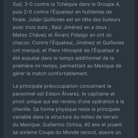
Sud, 3-0 contre la Tchéquie dans le Groupe A,
puis 2-0 contre l'Équateur en huitièmes de
finale. Julián Quiñones est en tête des buteurs
avec trois buts ; Raúl Jiménez en a deux ;
Mateo Chávez et Álvaro Fidalgo en ont un
chacun. Contre l'Équateur, Jiménez et Quiñones
ont marqué, et Piero Hincapié de l'Équateur a
été expulsé dans le temps additionnel de la
première mi-temps, permettant au Mexique de
gérer le match confortablement.
La principale préoccupation concernant le
personnel est Edson Álvarez, le capitaine et
pivot unique qui est revenu d'une opération à la
cheville. Sa forme physique reste la principale
variable dans la structure du milieu de terrain
du Mexique. Guillermo Ochoa, 40 ans et jouant
sa sixième Coupe du Monde record, assure un