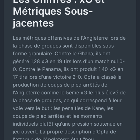
Métriques Sous-
jacentes
Les métriques offensives de l'Angleterre lors de
la phase de groupes sont disponibles sous
forme granulaire. Contre le Ghana, ils ont
généré 1,28 xG en 19 tirs lors d'un match nul 0-
0. Contre le Panama, ils ont produit 1,40 xG en
17 tirs lors d'une victoire 2-0. Opta a classé la
production de coups de pied arrêtés de
l'Angleterre comme le 5ème xG le plus élevé de
la phase de groupes, ce qui correspond à leur
voie vers le but : les penalties de Kane, les
coups de pied arrêtés et les moments
individuels plutôt qu'une pression soutenue en
jeu ouvert. La propre description d'Opta de
l'attaque de l'Angleterre était "peu