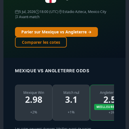
5 Jul, 2026
18:00 (UTC)
Estadio Azteca, Mexico City
Avant-match
Parier sur Mexique vs Angleterre →
Comparer les cotes
MEXIQUE VS ANGLETERRE ODDS
Mexique Win
Match nul
Angleterre Win
2.98
3.1
2.54
MEILLEURES COTES
+2%
+1%
+3%
Les cotes peuvent changer. Vérifiez avant de parier.