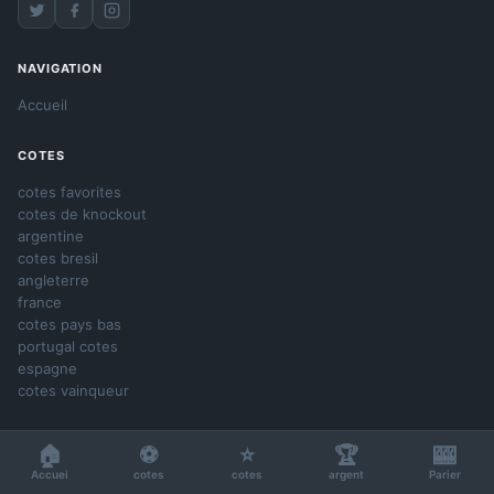
NAVIGATION
Accueil
COTES
cotes favorites
cotes de knockout
argentine
cotes bresil
angleterre
france
cotes pays bas
portugal cotes
espagne
cotes vainqueur
ÉTAPES
🏠
⚽
⭐
🏆
🎰
Accuei
cotes
cotes
argent
Parier
Finale