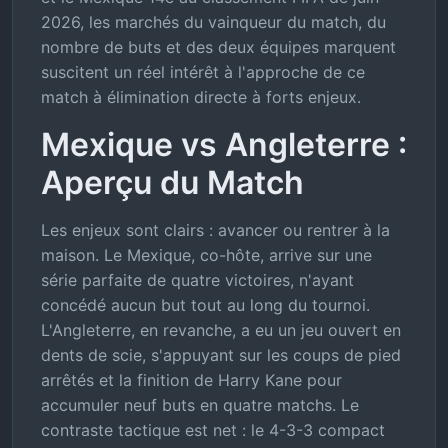
2026, les marchés du vainqueur du match, du
nombre de buts et des deux équipes marquent
suscitent un réel intérêt à l'approche de ce
match à élimination directe à forts enjeux.
Mexique vs Angleterre :
Aperçu du Match
Les enjeux sont clairs : avancer ou rentrer à la
maison. Le Mexique, co-hôte, arrive sur une
série parfaite de quatre victoires, n'ayant
concédé aucun but tout au long du tournoi.
L'Angleterre, en revanche, a eu un jeu ouvert en
dents de scie, s'appuyant sur les coups de pied
arrêtés et la finition de Harry Kane pour
accumuler neuf buts en quatre matchs. Le
contraste tactique est net : le 4-3-3 compact