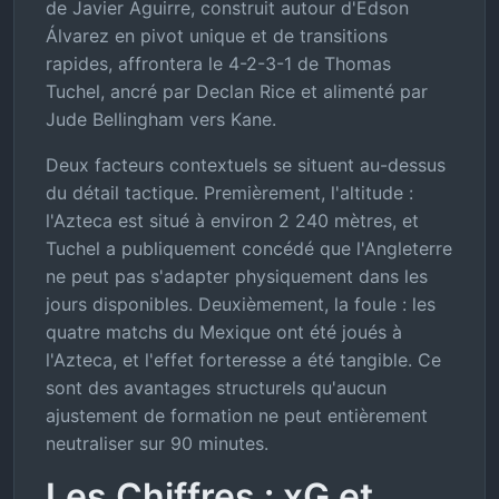
de Javier Aguirre, construit autour d'Edson
Álvarez en pivot unique et de transitions
rapides, affrontera le 4-2-3-1 de Thomas
Tuchel, ancré par Declan Rice et alimenté par
Jude Bellingham vers Kane.
Deux facteurs contextuels se situent au-dessus
du détail tactique. Premièrement, l'altitude :
l'Azteca est situé à environ 2 240 mètres, et
Tuchel a publiquement concédé que l'Angleterre
ne peut pas s'adapter physiquement dans les
jours disponibles. Deuxièmement, la foule : les
quatre matchs du Mexique ont été joués à
l'Azteca, et l'effet forteresse a été tangible. Ce
sont des avantages structurels qu'aucun
ajustement de formation ne peut entièrement
neutraliser sur 90 minutes.
Les Chiffres : xG et