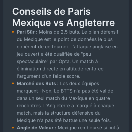
Conseils de Paris
Mexique vs Angleterre
Pari Sûr :
Moins de 2,5 buts. Le bilan défensif
du Mexique est le point de données le plus
cohérent de ce tournoi. L'attaque anglaise en
jeu ouvert a été qualifiée de "peu
spectaculaire" par Opta. Un match à
élimination directe en altitude renforce
l'argument d'un faible score.
Marché des Buts :
Les deux équipes
marquent : Non. Le BTTS n'a pas été validé
dans un seul match du Mexique en quatre
rencontres. L'Angleterre a marqué à chaque
match, mais la structure défensive du
Mexique n'a pas été battue une seule fois.
Angle de Valeur :
Mexique remboursé si nul à