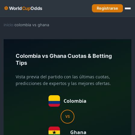
⚽
World
Cup
Odds
Registrarse
inicio
colombia vs ghana
/
Colombia vs Ghana Cuotas & Betting
Tips
Vista previa del partido con las últimas cuotas,
predicciones de expertos y las mejores ofertas.
Colombia
VS
Ghana