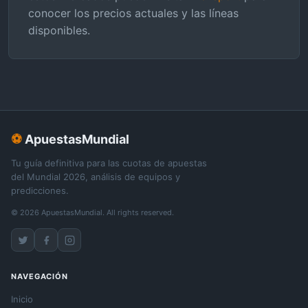
conocer los precios actuales y las líneas
disponibles.
⚽
ApuestasMundial
Tu guía definitiva para las cuotas de apuestas
del Mundial 2026, análisis de equipos y
predicciones.
© 2026 ApuestasMundial. All rights reserved.
NAVEGACIÓN
Inicio