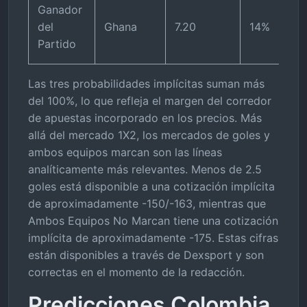
Ganador
del
Ghana
7.20
14%
Partido
Las tres probabilidades implícitas suman más
del 100%, lo que refleja el margen del corredor
de apuestas incorporado en los precios. Más
allá del mercado 1X2, los mercados de goles y
ambos equipos marcan son las líneas
analíticamente más relevantes. Menos de 2.5
goles está disponible a una cotización implícita
de aproximadamente -150/-163, mientras que
Ambos Equipos No Marcan tiene una cotización
implícita de aproximadamente -175. Estas cifras
están disponibles a través de Dexsport y son
correctas en el momento de la redacción.
Predicciones Colombia