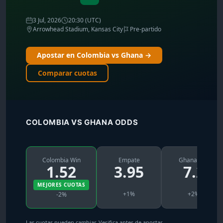
3 Jul, 2026
20:30 (UTC)
Arrowhead Stadium, Kansas City
Pre-partido
Apostar en Colombia vs Ghana →
Comparar cuotas
COLOMBIA VS GHANA ODDS
Colombia Win
Empate
Ghana Win
1.52
3.95
7.2
MEJORES CUOTAS
+1%
+2%
-2%
Las cuotas pueden cambiar. Verifica antes de apostar.