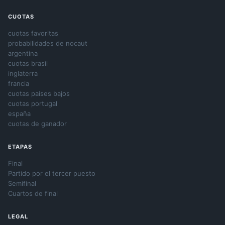
CUOTAS
cuotas favoritas
probabilidades de nocaut
argentina
cuotas brasil
inglaterra
francia
cuotas paises bajos
cuotas portugal
españa
cuotas de ganador
ETAPAS
Final
Partido por el tercer puesto
Semifinal
Cuartos de final
LEGAL