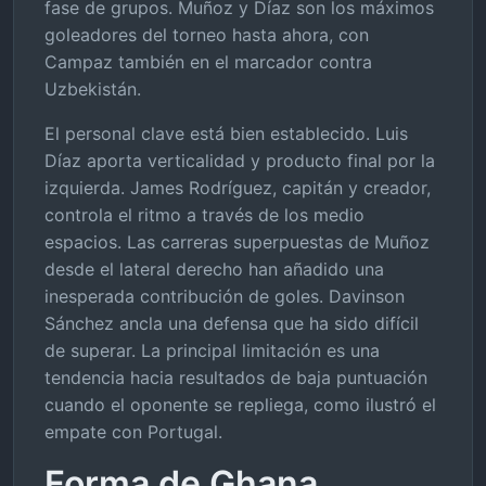
fase de grupos. Muñoz y Díaz son los máximos
goleadores del torneo hasta ahora, con
Campaz también en el marcador contra
Uzbekistán.
El personal clave está bien establecido. Luis
Díaz aporta verticalidad y producto final por la
izquierda. James Rodríguez, capitán y creador,
controla el ritmo a través de los medio
espacios. Las carreras superpuestas de Muñoz
desde el lateral derecho han añadido una
inesperada contribución de goles. Davinson
Sánchez ancla una defensa que ha sido difícil
de superar. La principal limitación es una
tendencia hacia resultados de baja puntuación
cuando el oponente se repliega, como ilustró el
empate con Portugal.
Forma de Ghana