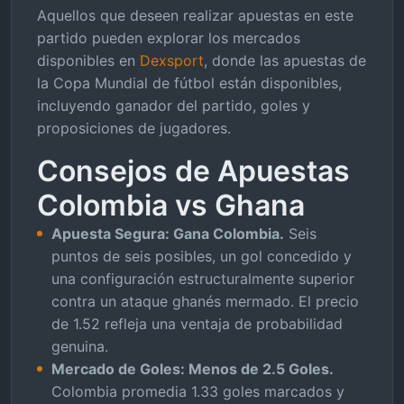
Aquellos que deseen realizar apuestas en este
partido pueden explorar los mercados
disponibles en
Dexsport
, donde las apuestas de
la Copa Mundial de fútbol están disponibles,
incluyendo ganador del partido, goles y
proposiciones de jugadores.
Consejos de Apuestas
Colombia vs Ghana
Apuesta Segura: Gana Colombia.
Seis
puntos de seis posibles, un gol concedido y
una configuración estructuralmente superior
contra un ataque ghanés mermado. El precio
de 1.52 refleja una ventaja de probabilidad
genuina.
Mercado de Goles: Menos de 2.5 Goles.
Colombia promedia 1.33 goles marcados y