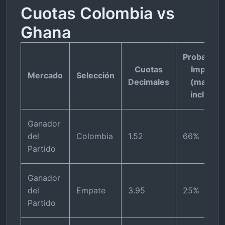
Cuotas Colombia vs
Ghana
Probabilid
Cuotas
Implícita
Mercado
Selección
Decimales
(margen
incluido)
Ganador
del
Colombia
1.52
66%
Partido
Ganador
del
Empate
3.95
25%
Partido