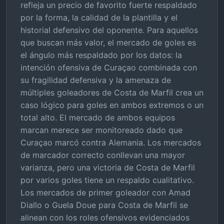
refleja un precio de favorito fuerte respaldado
por la forma, la calidad de la plantilla y el
historial defensivo del oponente. Para aquellos
que buscan más valor, el mercado de goles es
el ángulo más respaldado por los datos: la
intención ofensiva de Curaçao combinada con
su fragilidad defensiva y la amenaza de
múltiples goleadores de Costa de Marfil crea un
caso lógico para goles en ambos extremos o un
total alto. El mercado de ambos equipos
marcan merece ser monitoreado dado que
Curaçao marcó contra Alemania. Los mercados
de marcador correcto conllevan una mayor
varianza, pero una victoria de Costa de Marfil
por varios goles tiene un respaldo cualitativo.
Los mercados de primer goleador con Amad
Diallo o Guela Doue para Costa de Marfil se
alinean con los roles ofensivos evidenciados