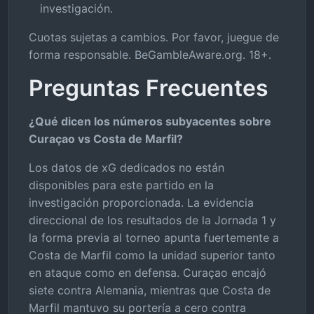
investigación.
Cuotas sujetas a cambios. Por favor, juegue de
forma responsable. BeGambleAware.org. 18+.
Preguntas Frecuentes
¿Qué dicen los números subyacentes sobre
Curaçao vs Costa de Marfil?
Los datos de xG dedicados no están
disponibles para este partido en la
investigación proporcionada. La evidencia
direccional de los resultados de la Jornada 1 y
la forma previa al torneo apunta fuertemente a
Costa de Marfil como la unidad superior tanto
en ataque como en defensa. Curaçao encajó
siete contra Alemania, mientras que Costa de
Marfil mantuvo su portería a cero contra