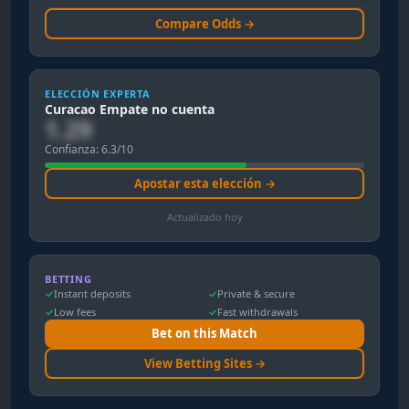
Compare Odds →
ELECCIÓN EXPERTA
Curacao Empate no cuenta
1.29
Confianza: 6.3/10
Apostar esta elección →
Actualizado hoy
BETTING
Instant deposits
Private & secure
Low fees
Fast withdrawals
Bet on this Match
View Betting Sites →