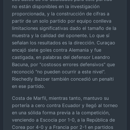
no están disponibles en la investigación
proporcionada, y la construcción de cifras a
partir de un solo partido por equipo conlleva
limitaciones significativas dado el tamaño de la
muestra y la calidad del oponente. Lo que sí
señalan los resultados es la dirección. Curaçao
encajó siete goles contra Alemania y fue
castigada, en palabras del defensor Leandro
Bacuna, por "costosos errores defensivos" que
reconoció "no pueden ocurrir a este nivel".
Riechedly Bazoer también concedió un penalti
en ese partido.
Costa de Marfil, mientras tanto, mantuvo su
portería a cero contra Ecuador y llegó al torneo
en una sólida forma previa a la competición,
venciendo a Escocia por 1-0, a la República de
Corea por 4-0 y a Francia por 2-1 en partidos