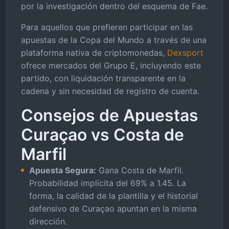
por la investigación dentro del esquema de Fae.
Para aquellos que prefieren participar en las
apuestas de la Copa del Mundo a través de una
plataforma nativa de criptomonedas,
Dexsport
ofrece mercados del Grupo E, incluyendo este
partido, con liquidación transparente en la
cadena y sin necesidad de registro de cuenta.
Consejos de Apuestas
Curaçao vs Costa de
Marfil
Apuesta Segura:
Gana Costa de Marfil.
Probabilidad implícita del 69% a 1.45. La
forma, la calidad de la plantilla y el historial
defensivo de Curaçao apuntan en la misma
dirección.