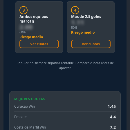
3
4
Ambos equipos
Más de 2.5 goles
1.11
marcan
2.00
50%
60%
Riesgo medio
Riesgo medio
Ver cuotas
Ver cuotas
Popular no siempre significa rentable. Compara cuotas antes de
apostar.
MEJORES CUOTAS
1.45
Curacao Win
4.4
Empate
7.2
Costa de Marfil Win