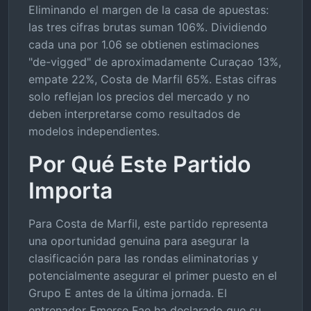
Eliminando el margen de la casa de apuestas:
las tres cifras brutas suman 106%. Dividiendo
cada una por 1.06 se obtienen estimaciones
"de-vigged" de aproximadamente Curaçao 13%,
empate 22%, Costa de Marfil 65%. Estas cifras
solo reflejan los precios del mercado y no
deben interpretarse como resultados de
modelos independientes.
Por Qué Este Partido
Importa
Para Costa de Marfil, este partido representa
una oportunidad genuina para asegurar la
clasificación para las rondas eliminatorias y
potencialmente asegurar el primer puesto en el
Grupo E antes de la última jornada. El
entrenador Emerse Fae ha declarado que su