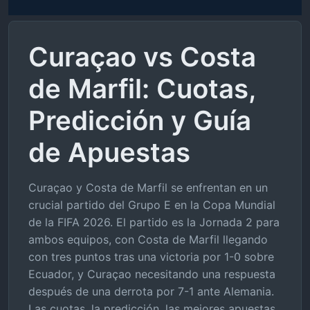
Curaçao vs Costa
de Marfil: Cuotas,
Predicción y Guía
de Apuestas
Curaçao y Costa de Marfil se enfrentan en un
crucial partido del Grupo E en la Copa Mundial
de la FIFA 2026. El partido es la Jornada 2 para
ambos equipos, con Costa de Marfil llegando
con tres puntos tras una victoria por 1-0 sobre
Ecuador, y Curaçao necesitando una respuesta
después de una derrota por 7-1 ante Alemania.
Las cuotas, la predicción, las mejores apuestas