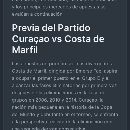
y los principales mercados de apuestas se
evalúan a continuación.
Previa del Partido
Curaçao vs Costa de
Marfil
Las apuestas no podrían ser más divergentes.
Costa de Marfil, dirigida por Emerse Fae, aspira
a ocupar el primer puesto en el Grupo E y a
alcanzar las fases eliminatorias por primera vez
después de las eliminaciones en la fase de
grupos en 2006, 2010 y 2014. Curaçao, la
nación más pequeña en la historia de la Copa
del Mundo y debutante en el torneo, se enfrenta
a la perspectiva realista de la eliminación con
una segunda derrota consecutiva.