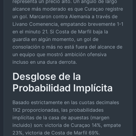
representa un precio alto. Un ángulo de largo
alcance más moderado es que Curaçao registre
un gol. Marcaron contra Alemania a través de
Livano Comenencia, empatando brevemente 1-1
en el minuto 21. Si Costa de Marfil baja la
guardia en algún momento, un gol de
consolación o más no está fuera del alcance de
un equipo que mostró ambición ofensiva
incluso en una dura derrota.
Desglose de la
Probabilidad Implícita
Basado estrictamente en las cuotas decimales
1X2 proporcionadas, las probabilidades
implícitas de la casa de apuestas (margen
incluido) son: victoria de Curaçao 14%, empate
23%, victoria de Costa de Marfil 69%.