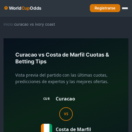
⚽
World
Cup
Odds
Registrarse
inicio
curacao vs ivory coast
/
Curacao vs Costa de Marfil Cuotas &
Betting Tips
Vista previa del partido con las últimas cuotas,
predicciones de expertos y las mejores ofertas.
Curacao
CUR
VS
Costa de Marfil