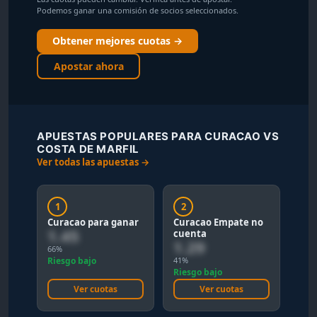
Podemos ganar una comisión de socios seleccionados.
Obtener mejores cuotas →
Apostar ahora
APUESTAS POPULARES PARA CURACAO VS
COSTA DE MARFIL
Ver todas las apuestas →
1
2
Curacao para ganar
Curacao Empate no
1.45
cuenta
1.29
66%
Riesgo bajo
41%
Riesgo bajo
Ver cuotas
Ver cuotas