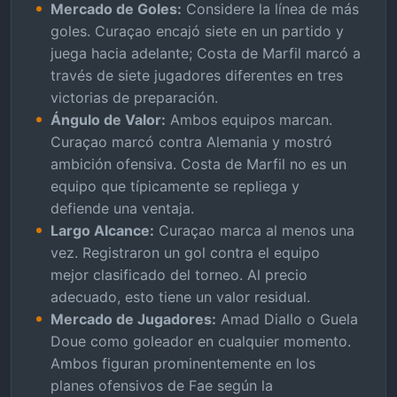
Mercado de Goles:
Considere la línea de más
goles. Curaçao encajó siete en un partido y
juega hacia adelante; Costa de Marfil marcó a
través de siete jugadores diferentes en tres
victorias de preparación.
Ángulo de Valor:
Ambos equipos marcan.
Curaçao marcó contra Alemania y mostró
ambición ofensiva. Costa de Marfil no es un
equipo que típicamente se repliega y
defiende una ventaja.
Largo Alcance:
Curaçao marca al menos una
vez. Registraron un gol contra el equipo
mejor clasificado del torneo. Al precio
adecuado, esto tiene un valor residual.
Mercado de Jugadores:
Amad Diallo o Guela
Doue como goleador en cualquier momento.
Ambos figuran prominentemente en los
planes ofensivos de Fae según la