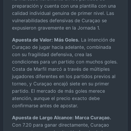
preparación y cuenta con una plantilla con una
calidad individual genuina de primer nivel. Las
vulnerabilidades defensivas de Curaçao se
expusieron gravemente en la Jornada 1.
Apuesta de Valor: Más Goles.
La intención de
Curaçao de jugar hacia adelante, combinada
con su fragilidad defensiva, crea las
condiciones para un partido con muchos goles.
Costa de Marfil marcó a través de múltiples
jugadores diferentes en los partidos previos al
torneo, y Curaçao encajó siete en su primer
partido. El mercado de más goles merece
atención, aunque el precio exacto debe
confirmarse antes de apostar.
Apuesta de Largo Alcance: Marca Curaçao.
Con 7.20 para ganar directamente, Curaçao