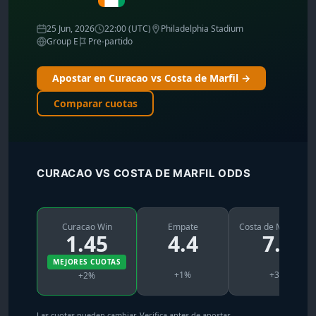
25 Jun, 2026
22:00 (UTC)
Philadelphia Stadium
Group E
Pre-partido
Apostar en Curacao vs Costa de Marfil →
Comparar cuotas
CURACAO VS COSTA DE MARFIL ODDS
Curacao Win
Empate
Costa de Marfil Win
1.45
4.4
7.2
MEJORES CUOTAS
+1%
+3%
+2%
Las cuotas pueden cambiar. Verifica antes de apostar.