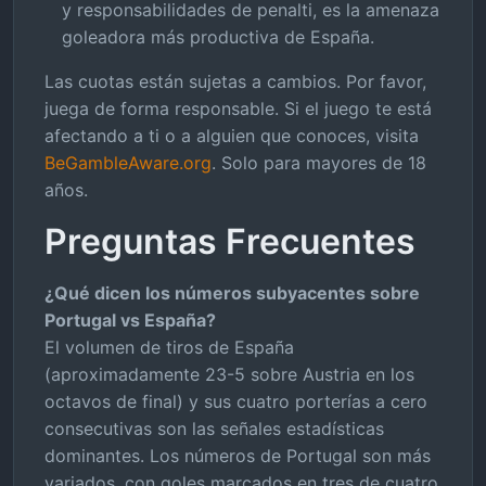
y responsabilidades de penalti, es la amenaza
goleadora más productiva de España.
Las cuotas están sujetas a cambios. Por favor,
juega de forma responsable. Si el juego te está
afectando a ti o a alguien que conoces, visita
BeGambleAware.org
. Solo para mayores de 18
años.
Preguntas Frecuentes
¿Qué dicen los números subyacentes sobre
Portugal vs España?
El volumen de tiros de España
(aproximadamente 23-5 sobre Austria en los
octavos de final) y sus cuatro porterías a cero
consecutivas son las señales estadísticas
dominantes. Los números de Portugal son más
variados, con goles marcados en tres de cuatro