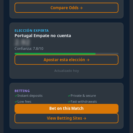
Compare Odds →
ELECCIÓN EXPERTA
Portugal Empate no cuenta
2.92
Confianza: 7.8/10
Apostar esta elección →
Actualizado hoy
BETTING
Instant deposits
Private & secure
Low fees
Fast withdrawals
Bet on this Match
View Betting Sites →