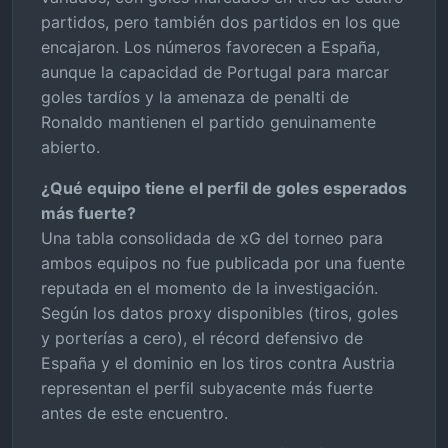
partidos, pero también dos partidos en los que
encajaron. Los números favorecen a España,
aunque la capacidad de Portugal para marcar
goles tardíos y la amenaza de penalti de
Ronaldo mantienen el partido genuinamente
abierto.
¿Qué equipo tiene el perfil de goles esperados
más fuerte?
Una tabla consolidada de xG del torneo para
ambos equipos no fue publicada por una fuente
reputada en el momento de la investigación.
Según los datos proxy disponibles (tiros, goles
y porterías a cero), el récord defensivo de
España y el dominio en los tiros contra Austria
representan el perfil subyacente más fuerte
antes de este encuentro.