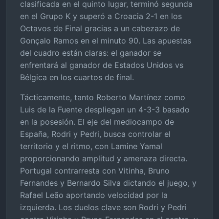
clasificada en el quinto lugar, terminó segunda
en el Grupo K y superó a Croacia 2-1 en los
Octavos de Final gracias a un cabezazo de
Gonçalo Ramos en el minuto 90. Las apuestas
del cuadro están claras: el ganador se
enfrentará al ganador de Estados Unidos vs
Bélgica en los cuartos de final.
Tácticamente, tanto Roberto Martínez como
Luis de la Fuente despliegan un 4-3-3 basado
en la posesión. El eje del mediocampo de
España, Rodri y Pedri, busca controlar el
territorio y el ritmo, con Lamine Yamal
proporcionando amplitud y amenaza directa.
Portugal contrarresta con Vitinha, Bruno
Fernandes y Bernardo Silva dictando el juego, y
Rafael Leão aportando velocidad por la
izquierda. Los duelos clave son Rodri y Pedri