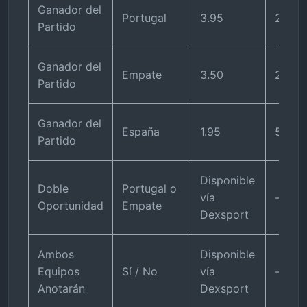
Ganador del
Portugal
3.95
25%
Partido
Ganador del
Empate
3.50
29%
Partido
Ganador del
España
1.95
51%
Partido
Disponible
Doble
Portugal o
vía
--
Oportunidad
Empate
Dexsport
Ambos
Disponible
Equipos
Sí / No
vía
--
Anotarán
Dexsport