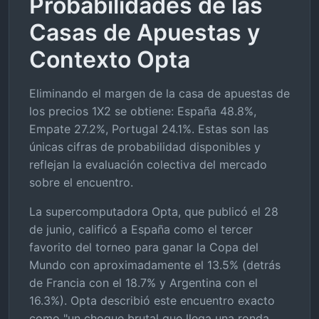
Probabilidades de las
Casas de Apuestas y
Contexto Opta
Eliminando el margen de la casa de apuestas de
los precios 1X2 se obtiene: España 48.8%,
Empate 27.2%, Portugal 24.1%. Estas son las
únicas cifras de probabilidad disponibles y
reflejan la evaluación colectiva del mercado
sobre el encuentro.
La supercomputadora Opta, que publicó el 28
de junio, calificó a España como el tercer
favorito del torneo para ganar la Copa del
Mundo con aproximadamente el 13.5% (detrás
de Francia con el 18.7% y Argentina con el
16.3%). Opta describió este encuentro exacto
como "un choque brutal que llega una ronda