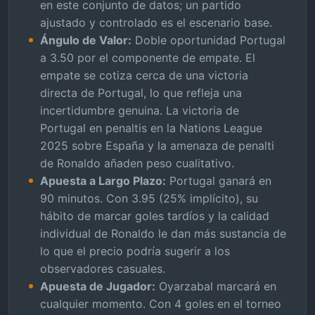
en este conjunto de datos; un partido
ajustado y controlado es el escenario base.
Ángulo de Valor:
Doble oportunidad Portugal
a 3.50 por el componente de empate. El
empate se cotiza cerca de una victoria
directa de Portugal, lo que refleja una
incertidumbre genuina. La victoria de
Portugal en penaltis en la Nations League
2025 sobre España y la amenaza de penalti
de Ronaldo añaden peso cualitativo.
Apuesta a Largo Plazo:
Portugal ganará en
90 minutos. Con 3.95 (25% implícito), su
hábito de marcar goles tardíos y la calidad
individual de Ronaldo le dan más sustancia de
lo que el precio podría sugerir a los
observadores casuales.
Apuesta de Jugador:
Oyarzabal marcará en
cualquier momento. Con 4 goles en el torneo