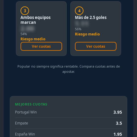
3
4
Ambos equipos
Más de 2.5 goles
1.11
marcan
2.00
56%
54%
Riesgo medio
Riesgo medio
Ver cuotas
Ver cuotas
Popular no siempre significa rentable. Compara cuotas antes de
apostar.
MEJORES CUOTAS
3.95
Portugal Win
3.5
Empate
1.95
España Win