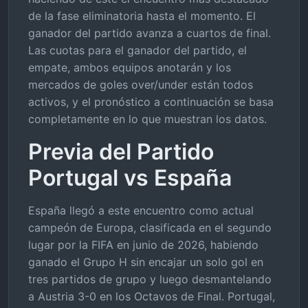
de la fase eliminatoria hasta el momento. El
ganador del partido avanza a cuartos de final.
Las cuotas para el ganador del partido, el
empate, ambos equipos anotarán y los
mercados de goles over/under están todos
activos, y el pronóstico a continuación se basa
completamente en lo que muestran los datos.
Previa del Partido
Portugal vs España
España llegó a este encuentro como actual
campeón de Europa, clasificada en el segundo
lugar por la FIFA en junio de 2026, habiendo
ganado el Grupo H sin encajar un solo gol en
tres partidos de grupo y luego desmantelando
a Austria 3-0 en los Octavos de Final. Portugal,