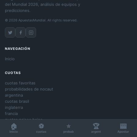
del Mundial 2026, análisis de equipos y
predicciones.
© 2026 ApuestasMundial. All rights reserved.
NAVEGACIÓN
Inicio
CUOTAS
cuotas favoritas
probabilidades de nocaut
argentina
cuotas brasil
inglaterra
francia
cuotas paises bajos
🏠
⚽
⭐
🏆
🎰
cuotas portugal
españa
Inicio
cuotas
probab
argent
Apostar