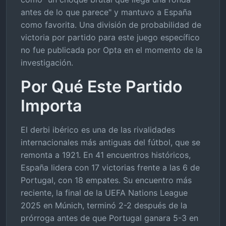
antes de lo que parece" y mantuvo a España
como favorita. Una división de probabilidad de
victoria por partido para este juego específico
no fue publicada por Opta en el momento de la
investigación.
Por Qué Este Partido
Importa
El derbi ibérico es una de las rivalidades
internacionales más antiguas del fútbol, que se
remonta a 1921. En 41 encuentros históricos,
España lidera con 17 victorias frente a las 6 de
Portugal, con 18 empates. Su encuentro más
reciente, la final de la UEFA Nations League
2025 en Múnich, terminó 2-2 después de la
prórroga antes de que Portugal ganara 5-3 en