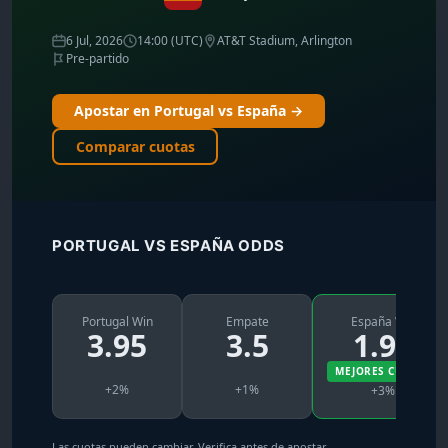
6 Jul, 2026
14:00 (UTC)
AT&T Stadium, Arlington
Pre-partido
Apostar en Portugal vs España →
Comparar cuotas
PORTUGAL VS ESPAÑA ODDS
Portugal Win
Empate
España Win
3.95
3.5
1.95
MEJORES CUOTAS
+2%
+1%
+3%
Las cuotas pueden cambiar. Verifica antes de apostar.