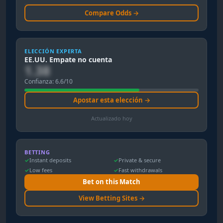
Compare Odds →
ELECCIÓN EXPERTA
EE.UU. Empate no cuenta
1.38
Confianza: 6.6/10
Apostar esta elección →
Actualizado hoy
BETTING
Instant deposits
Private & secure
Low fees
Fast withdrawals
Bet on this Match
View Betting Sites →