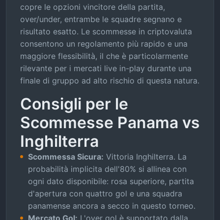
copre le opzioni vincitore della partita,
over/under, entrambe le squadre segnano e
risultato esatto. Le scommesse in criptovaluta
consentono un regolamento più rapido e una
maggiore flessibilità, il che è particolarmente
rilevante per i mercati live in-play durante una
finale di gruppo ad alto rischio di questa natura.
Consigli per le
Scommesse Panama vs
Inghilterra
Scommessa Sicura:
Vittoria Inghilterra. La
probabilità implicita dell'80% si allinea con
ogni dato disponibile: rosa superiore, partita
d'apertura con quattro gol e una squadra
panamense ancora a secco in questo torneo.
Mercato Gol:
L'over gol è supportato dalla