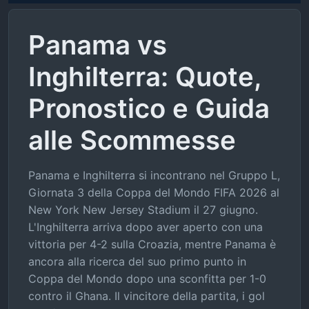
Panama vs
Inghilterra: Quote,
Pronostico e Guida
alle Scommesse
Panama e Inghilterra si incontrano nel Gruppo L,
Giornata 3 della Coppa del Mondo FIFA 2026 al
New York New Jersey Stadium il 27 giugno.
L'Inghilterra arriva dopo aver aperto con una
vittoria per 4-2 sulla Croazia, mentre Panama è
ancora alla ricerca del suo primo punto in
Coppa del Mondo dopo una sconfitta per 1-0
contro il Ghana. Il vincitore della partita, i gol