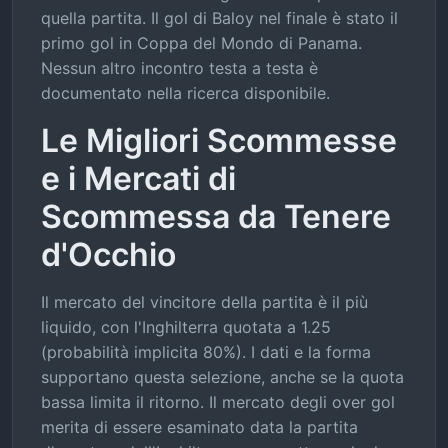
quella partita. Il gol di Baloy nel finale è stato il
primo gol in Coppa del Mondo di Panama.
Nessun altro incontro testa a testa è
documentato nella ricerca disponibile.
Le Migliori Scommesse
e i Mercati di
Scommessa da Tenere
d'Occhio
Il mercato del vincitore della partita è il più
liquido, con l'Inghilterra quotata a 1.25
(probabilità implicita 80%). I dati e la forma
supportano questa selezione, anche se la quota
bassa limita il ritorno. Il mercato degli over gol
merita di essere esaminato data la partita