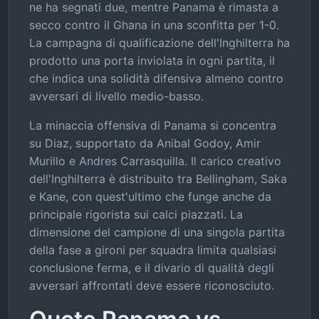
ne ha segnati due, mentre Panama è rimasta a
secco contro il Ghana in una sconfitta per 1-0.
La campagna di qualificazione dell'Inghilterra ha
prodotto una porta inviolata in ogni partita, il
che indica una solidità difensiva almeno contro
avversari di livello medio-basso.
La minaccia offensiva di Panama si concentra
su Diaz, supportato da Anibal Godoy, Amir
Murillo e Andres Carrasquilla. Il carico creativo
dell'Inghilterra è distribuito tra Bellingham, Saka
e Kane, con quest'ultimo che funge anche da
principale rigorista sui calci piazzati. La
dimensione del campione di una singola partita
della fase a gironi per squadra limita qualsiasi
conclusione ferma, e il divario di qualità degli
avversari affrontati deve essere riconosciuto.