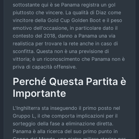
sottostante qui è se Panama registra un gol
piuttosto che vincere. La qualità di Diaz come
vincitore della Gold Cup Golden Boot e il peso
emotivo dell'occasione, in particolare dato il
contesto del 2018, danno a Panama una via
realistica per trovare la rete anche in caso di
sconfitta. Questa non è una previsione di
vittoria; è un riconoscimento che Panama non è
priva di capacità offensive.
Perché Questa Partita è
Importante
L'Inghilterra sta inseguendo il primo posto nel
Gruppo L, il che comporta implicazioni per il
sorteggio della fase a eliminazione diretta.
Panama è alla ricerca del suo primo punto in