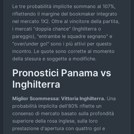
Le tre probabilità implicite sommano al 107%,
riflettendo il margine del bookmaker integrato
nel mercato 1X2. Oltre al vincitore della partita,
i mercati "doppia chance" (Inghilterra o
pareggio), "entrambe le squadre segnano" e
"over/under gol" sono i più attivi per questo
incontro. Le quote sono corrette al momento
della stesura e soggette a modifiche.
Pronostici Panama vs
Inghilterra
Miglior Scommessa: Vittoria Inghilterra.
Una
probabilità implicita dell'80% riflette un
consenso di mercato basato sulla profondità
superiore della rosa inglese, sulla loro
prestazione d'apertura con quattro gol e