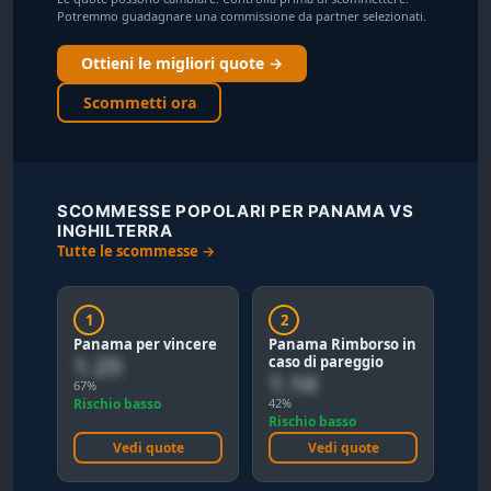
Potremmo guadagnare una commissione da partner selezionati.
Ottieni le migliori quote →
Scommetti ora
SCOMMESSE POPOLARI PER PANAMA VS
INGHILTERRA
Tutte le scommesse →
1
2
Panama per vincere
Panama Rimborso in
1.25
caso di pareggio
1.16
67%
Rischio basso
42%
Rischio basso
Vedi quote
Vedi quote