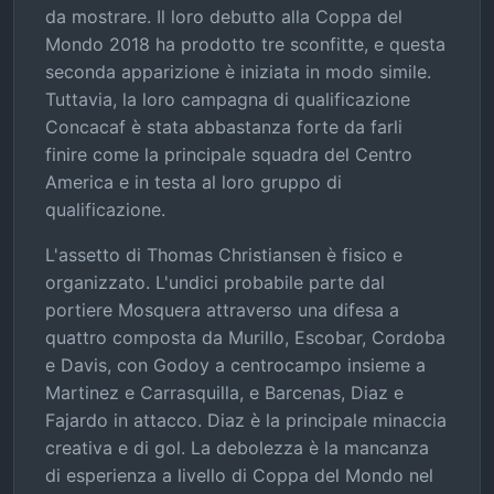
da mostrare. Il loro debutto alla Coppa del
Mondo 2018 ha prodotto tre sconfitte, e questa
seconda apparizione è iniziata in modo simile.
Tuttavia, la loro campagna di qualificazione
Concacaf è stata abbastanza forte da farli
finire come la principale squadra del Centro
America e in testa al loro gruppo di
qualificazione.
L'assetto di Thomas Christiansen è fisico e
organizzato. L'undici probabile parte dal
portiere Mosquera attraverso una difesa a
quattro composta da Murillo, Escobar, Cordoba
e Davis, con Godoy a centrocampo insieme a
Martinez e Carrasquilla, e Barcenas, Diaz e
Fajardo in attacco. Diaz è la principale minaccia
creativa e di gol. La debolezza è la mancanza
di esperienza a livello di Coppa del Mondo nel