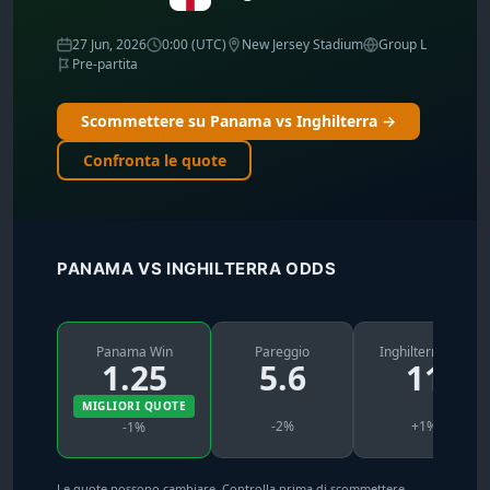
27 Jun, 2026
0:00 (UTC)
New Jersey Stadium
Group L
Pre-partita
Scommettere su Panama vs Inghilterra →
Confronta le quote
PANAMA VS INGHILTERRA ODDS
Panama Win
Pareggio
Inghilterra Win
1.25
5.6
11
MIGLIORI QUOTE
-2%
+1%
-1%
Le quote possono cambiare. Controlla prima di scommettere.