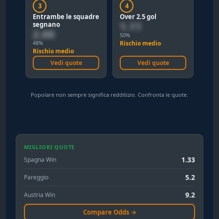
3
4
Entrambe le squadre
Over 2.5 gol
1.11
segnano
2.00
50%
48%
Rischio medio
Rischio medio
Vedi quote
Vedi quote
Popolare non sempre significa redditizio. Confronta le quote.
MIGLIORI QUOTE
1.33
Spagna Win
5.2
Pareggio
9.2
Austria Win
Compare Odds →