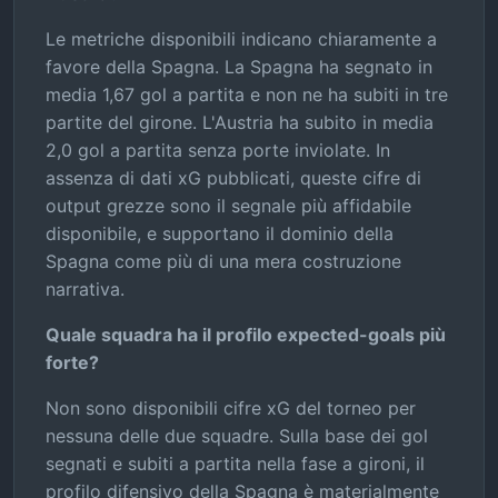
Le metriche disponibili indicano chiaramente a
favore della Spagna. La Spagna ha segnato in
media 1,67 gol a partita e non ne ha subiti in tre
partite del girone. L'Austria ha subito in media
2,0 gol a partita senza porte inviolate. In
assenza di dati xG pubblicati, queste cifre di
output grezze sono il segnale più affidabile
disponibile, e supportano il dominio della
Spagna come più di una mera costruzione
narrativa.
Quale squadra ha il profilo expected-goals più
forte?
Non sono disponibili cifre xG del torneo per
nessuna delle due squadre. Sulla base dei gol
segnati e subiti a partita nella fase a gironi, il
profilo difensivo della Spagna è materialmente