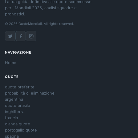
La tua guida definitiva alle quote scommesse
per i Mondiali 2026, analisi squadre e
pronostici.
© 2026 QuoteMondiali. All rights reserved.
NAVIGAZIONE
Home
QUOTE
quote preferite
probabilità di eliminazione
argentina
quote brasile
inghilterra
francia
olanda quote
portogallo quote
spagna