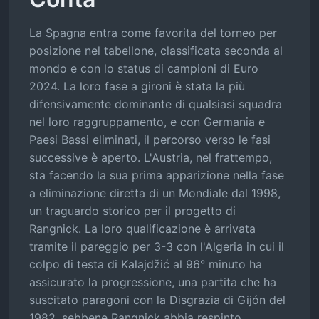
La Spagna entra come favorita del torneo per
posizione nel tabellone, classificata seconda al
mondo e con lo status di campioni di Euro
2024. La loro fase a gironi è stata la più
difensivamente dominante di qualsiasi squadra
nel loro raggruppamento, e con Germania e
Paesi Bassi eliminati, il percorso verso le fasi
successive è aperto. L'Austria, nel frattempo,
sta facendo la sua prima apparizione nella fase
a eliminazione diretta di un Mondiale dal 1998,
un traguardo storico per il progetto di
Rangnick. La loro qualificazione è arrivata
tramite il pareggio per 3-3 con l'Algeria in cui il
colpo di testa di Kalajdžić al 96° minuto ha
assicurato la progressione, una partita che ha
suscitato paragoni con la Disgrazia di Gijón del
1982, sebbene Rangnick abbia respinto