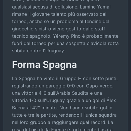
qualsiasi accusa di collusione. Lamine Yamal
rimane il giovane talento più osservato del
torneo, anche se un problema al tendine del
ginocchio sinistro viene gestito dallo staff
tecnico spagnolo. Yéremy Pino è probabilmente
fuori dal torneo per una sospetta clavicola rotta
subita contro l'Uruguay.
Forma Spagna
La Spagna ha vinto il Gruppo H con sette punti,
registrando un pareggio 0-0 con Capo Verde,
una vittoria 4-0 sull'Arabia Saudita e una
vittoria 1-0 sull'Uruguay grazie a un gol di Álex
Baena al 42° minuto. Non hanno subito gol in
tutte e tre le partite, rendendoli l'unica squadra
nel loro gruppo a raggiungere quel record. La
rosa di Luis de la Fuente è fortemente basata