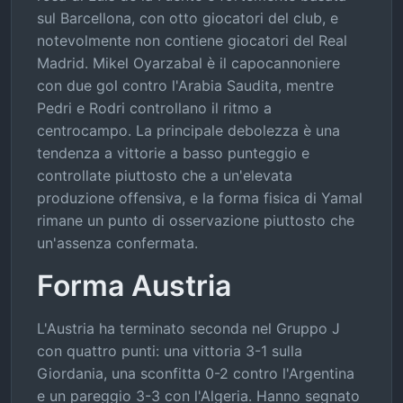
sul Barcellona, con otto giocatori del club, e
notevolmente non contiene giocatori del Real
Madrid. Mikel Oyarzabal è il capocannoniere
con due gol contro l'Arabia Saudita, mentre
Pedri e Rodri controllano il ritmo a
centrocampo. La principale debolezza è una
tendenza a vittorie a basso punteggio e
controllate piuttosto che a un'elevata
produzione offensiva, e la forma fisica di Yamal
rimane un punto di osservazione piuttosto che
un'assenza confermata.
Forma Austria
L'Austria ha terminato seconda nel Gruppo J
con quattro punti: una vittoria 3-1 sulla
Giordania, una sconfitta 0-2 contro l'Argentina
e un pareggio 3-3 con l'Algeria. Hanno segnato