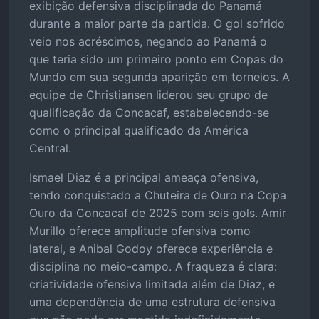
exibição defensiva disciplinada do Panamá
durante a maior parte da partida. O gol sofrido
veio nos acréscimos, negando ao Panamá o
que teria sido um primeiro ponto em Copas do
Mundo em sua segunda aparição em torneios. A
equipe de Christiansen liderou seu grupo de
qualificação da Concacaf, estabelecendo-se
como o principal qualificado da América
Central.
Ismael Diaz é a principal ameaça ofensiva,
tendo conquistado a Chuteira de Ouro na Copa
Ouro da Concacaf de 2025 com seis gols. Amir
Murillo oferece amplitude ofensiva como
lateral, e Anibal Godoy oferece experiência e
disciplina no meio-campo. A fraqueza é clara:
criatividade ofensiva limitada além de Diaz, e
uma dependência de uma estrutura defensiva