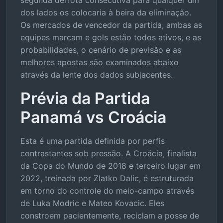
segunda derrota consecutiva para qualquer um
dos lados os colocaria à beira da eliminação.
Os mercados de vencedor da partida, ambas as
equipes marcam e gols estão todos ativos, e as
probabilidades, o cenário de previsão e as
melhores apostas são examinados abaixo
através da lente dos dados subjacentes.
Prévia da Partida
Panamá vs Croácia
Esta é uma partida definida por perfis
contrastantes sob pressão. A Croácia, finalista
da Copa do Mundo de 2018 e terceiro lugar em
2022, treinada por Zlatko Dalic, é estruturada
em torno do controle do meio-campo através
de Luka Modric e Mateo Kovacic. Eles
constroem pacientemente, reciclam a posse de