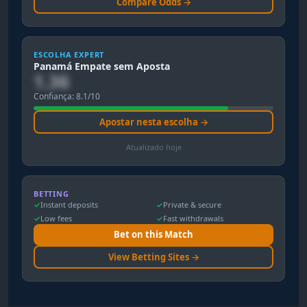
Compare Odds →
ESCOLHA EXPERT
Panamá Empate sem Aposta
1.36
Confiança: 8.1/10
Apostar nesta escolha →
Atualizado hoje
BETTING
Instant deposits
Private & secure
Low fees
Fast withdrawals
Bet on this Match
View Betting Sites →