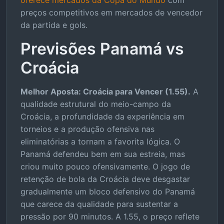
oferece mercados da Copa do Mundo
com
preços competitivos em mercados de vencedor
da partida e gols.
Previsões Panamá vs
Croácia
Melhor Aposta: Croácia para Vencer (1.55).
A
qualidade estrutural do meio-campo da
Croácia, a profundidade da experiência em
torneios e a produção ofensiva nas
eliminatórias a tornam a favorita lógica. O
Panamá defendeu bem em sua estreia, mas
criou muito pouco ofensivamente. O jogo de
retenção de bola da Croácia deve desgastar
gradualmente um bloco defensivo do Panamá
que carece da qualidade para sustentar a
pressão por 90 minutos. A 1.55, o preço reflete