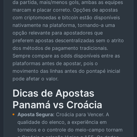
da partida, mais/menos gols, ambas as equipes
marcam e placar correto. Opções de apostas
com criptomoedas e bitcoin estão disponíveis
nativamente na plataforma, tornando-a uma
opção relevante para apostadores que
preferem apostas descentralizadas sem o atrito
dos métodos de pagamento tradicionais.
Sempre compare as odds disponíveis entre as
plataformas antes de apostar, pois o
movimento das linhas antes do pontapé inicial
pode afetar o valor.
Dicas de Apostas
Panamá vs Croácia
Aposta Segura:
Croácia para Vencer. A
qualidade do elenco, a experiência em
torneios e o controle do meio-campo tornam