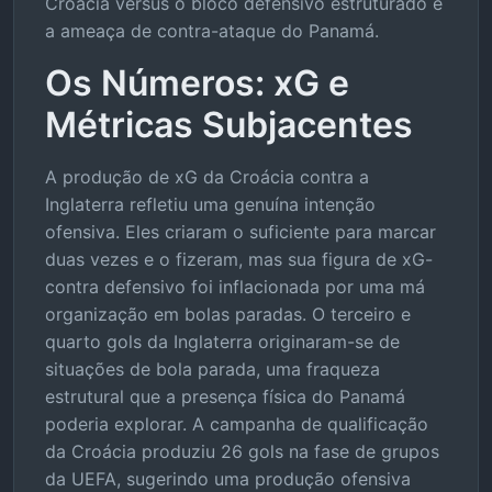
Croácia versus o bloco defensivo estruturado e
a ameaça de contra-ataque do Panamá.
Os Números: xG e
Métricas Subjacentes
A produção de xG da Croácia contra a
Inglaterra refletiu uma genuína intenção
ofensiva. Eles criaram o suficiente para marcar
duas vezes e o fizeram, mas sua figura de xG-
contra defensivo foi inflacionada por uma má
organização em bolas paradas. O terceiro e
quarto gols da Inglaterra originaram-se de
situações de bola parada, uma fraqueza
estrutural que a presença física do Panamá
poderia explorar. A campanha de qualificação
da Croácia produziu 26 gols na fase de grupos
da UEFA, sugerindo uma produção ofensiva