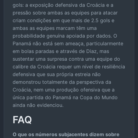
gols: a exposição defensiva da Croácia e a
pressão sobre ambas as equipes para atacar
criam condições em que mais de 2.5 gols e
ambas as equipes marcam têm uma
probabilidade genuína apoiada por dados. O
Panamá não está sem ameaça, particularmente
em bolas paradas e através de Diaz, mas
sustentar uma surpresa contra uma equipe do
calibre da Croácia requer um nível de resiliência
defensiva que sua própria estreia não
demonstrou totalmente da perspectiva da
Croácia, nem uma produção ofensiva que a
única partida do Panamá na Copa do Mundo
ainda não evidenciou.
FAQ
O que os números subjacentes dizem sobre