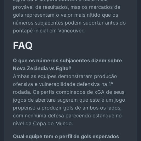
provável de resultados, mas os mercados de
gols representam o valor mais nítido que os
números subjacentes podem suportar antes do
pontapé inicial em Vancouver.
FAQ
O que os números subjacentes dizem sobre
Nova Zelândia vs Egito?
Ambas as equipes demonstraram produção
ofensiva e vulnerabilidade defensiva na 1ª
rodada. Os perfis combinados de xGA de seus
jogos de abertura sugerem que este é um jogo
propenso a produzir gols de ambos os lados,
com nenhuma defesa parecendo estanque no
nível da Copa do Mundo.
Qual equipe tem o perfil de gols esperados