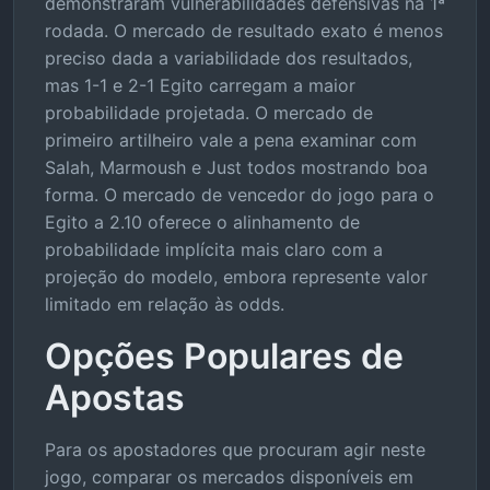
demonstraram vulnerabilidades defensivas na 1ª
rodada. O mercado de resultado exato é menos
preciso dada a variabilidade dos resultados,
mas 1-1 e 2-1 Egito carregam a maior
probabilidade projetada. O mercado de
primeiro artilheiro vale a pena examinar com
Salah, Marmoush e Just todos mostrando boa
forma. O mercado de vencedor do jogo para o
Egito a 2.10 oferece o alinhamento de
probabilidade implícita mais claro com a
projeção do modelo, embora represente valor
limitado em relação às odds.
Opções Populares de
Apostas
Para os apostadores que procuram agir neste
jogo, comparar os mercados disponíveis em