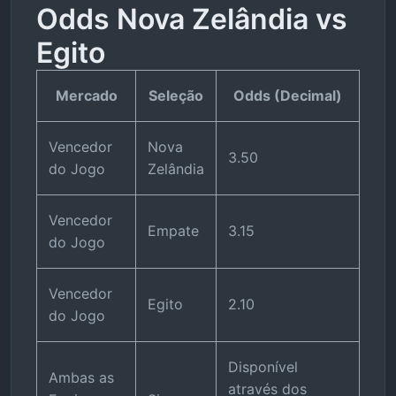
Odds Nova Zelândia vs
Egito
Mercado
Seleção
Odds (Decimal)
Vencedor
Nova
3.50
do Jogo
Zelândia
Vencedor
Empate
3.15
do Jogo
Vencedor
Egito
2.10
do Jogo
Disponível
Ambas as
através dos