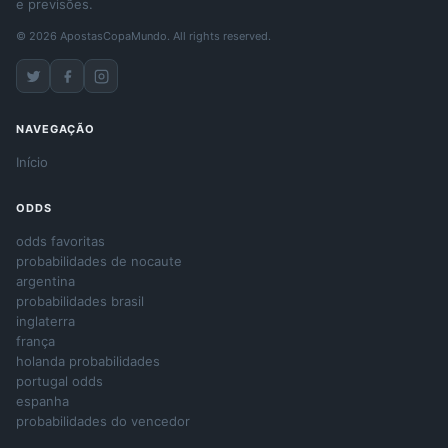
e previsões.
© 2026 ApostasCopaMundo. All rights reserved.
NAVEGAÇÃO
Início
ODDS
odds favoritas
probabilidades de nocaute
argentina
probabilidades brasil
inglaterra
frança
holanda probabilidades
portugal odds
espanha
probabilidades do vencedor