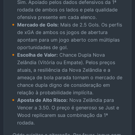
Sim. Apoiado pelos dados defensivos da 1ª
rodada de ambos os lados e pela qualidade
ofensiva presente em cada elenco.
Mercado de Gols:
Mais de 2.5 Gols. Os perfis
de xGA de ambos os jogos de abertura
apontam para um jogo aberto com múltiplas
oportunidades de gol.
Escolha de Valor:
Chance Dupla Nova
Zelândia (Vitória ou Empate). Pelos preços
atuais, a resiliência da Nova Zelândia e a
ameaça de bola parada tornam o mercado de
chance dupla digno de consideração em
relação à probabilidade implícita.
Aposta de Alto Risco:
Nova Zelândia para
Vencer a 3.50. O preço é generoso se Just e
Wood replicarem sua combinação da 1ª
rodada.