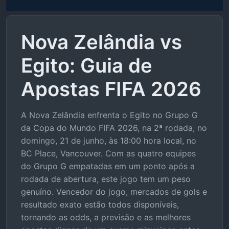
Nova Zelândia vs
Egito: Guia de
Apostas FIFA 2026
A Nova Zelândia enfrenta o Egito no Grupo G
da Copa do Mundo FIFA 2026, na 2ª rodada, no
domingo, 21 de junho, às 18:00 hora local, no
BC Place, Vancouver. Com as quatro equipes
do Grupo G empatadas em um ponto após a
rodada de abertura, este jogo tem um peso
genuíno. Vencedor do jogo, mercados de gols e
resultado exato estão todos disponíveis,
tornando as odds, a previsão e as melhores