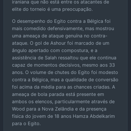
iraniana que não está entre os atacantes de
elite do torneio é uma preocupação.
O desempenho do Egito contra a Bélgica foi
mais comedido defensivamente, mas mostrou
uma ameaça de ataque genuína no contra-
ataque. O gol de Ashour foi marcado de um
ângulo apertado com compostura, e a
assistência de Salah ressaltou que ele continua
capaz de momentos decisivos, mesmo aos 33
anos. O volume de chutes do Egito foi modesto
contra a Bélgica, mas a qualidade de conversão
foi acima da média para as chances criadas. A
ameaça de bola parada está presente em
ambos os elencos, particularmente através de
Wood para a Nova Zelândia e da presença
física do jovem de 18 anos Hamza Abdelkarim
para o Egito.