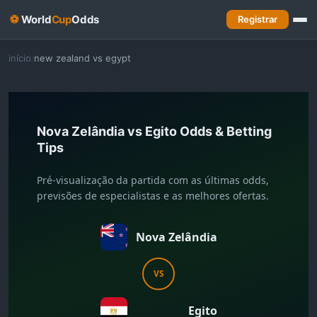
⚽
World
Cup
Odds
Registrar
início
new zealand vs egypt
/
Nova Zelândia vs Egito Odds & Betting
Tips
Pré-visualização da partida com as últimas odds,
previsões de especialistas e as melhores ofertas.
Nova Zelândia
VS
Egito