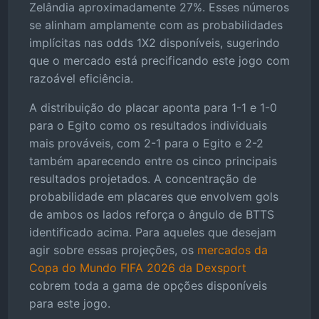
Zelândia aproximadamente 27%. Esses números
se alinham amplamente com as probabilidades
implícitas nas odds 1X2 disponíveis, sugerindo
que o mercado está precificando este jogo com
razoável eficiência.
A distribuição do placar aponta para 1-1 e 1-0
para o Egito como os resultados individuais
mais prováveis, com 2-1 para o Egito e 2-2
também aparecendo entre os cinco principais
resultados projetados. A concentração de
probabilidade em placares que envolvem gols
de ambos os lados reforça o ângulo de BTTS
identificado acima. Para aqueles que desejam
agir sobre essas projeções, os
mercados da
Copa do Mundo FIFA 2026 da Dexsport
cobrem toda a gama de opções disponíveis
para este jogo.