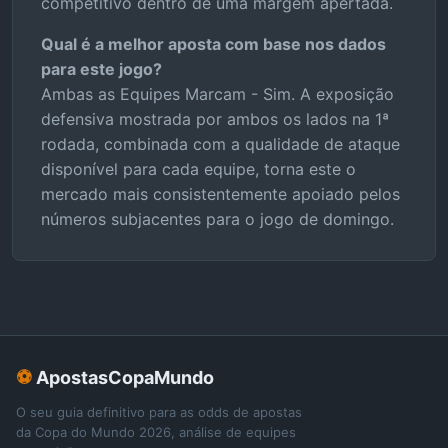
competitivo dentro de uma margem apertada.
Qual é a melhor aposta com base nos dados
para este jogo?
Ambas as Equipes Marcam - Sim. A exposição
defensiva mostrada por ambos os lados na 1ª
rodada, combinada com a qualidade de ataque
disponível para cada equipe, torna este o
mercado mais consistentemente apoiado pelos
números subjacentes para o jogo de domingo.
⚽
ApostasCopaMundo
O seu guia definitivo para as odds de apostas
da Copa do Mundo 2026, análise de equipes