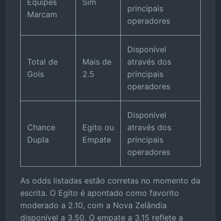
Equipes
Sim
principais
Marcam
operadores
Disponível
Total de
Mais de
através dos
Gols
2.5
principais
operadores
Disponível
Chance
Egito ou
através dos
Dupla
Empate
principais
operadores
As odds listadas estão corretas no momento da
escrita. O Egito é apontado como favorito
moderado a 2.10, com a Nova Zelândia
disponível a 3.50. O empate a 3.15 reflete a