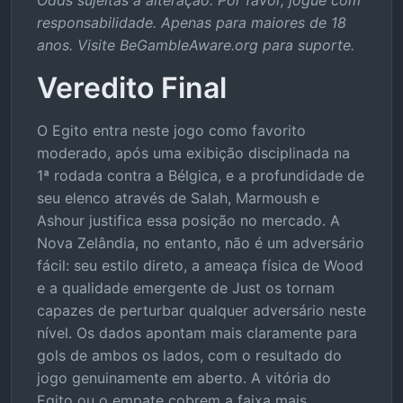
Odds sujeitas a alteração. Por favor, jogue com
responsabilidade. Apenas para maiores de 18
anos. Visite BeGambleAware.org para suporte.
Veredito Final
O Egito entra neste jogo como favorito
moderado, após uma exibição disciplinada na
1ª rodada contra a Bélgica, e a profundidade de
seu elenco através de Salah, Marmoush e
Ashour justifica essa posição no mercado. A
Nova Zelândia, no entanto, não é um adversário
fácil: seu estilo direto, a ameaça física de Wood
e a qualidade emergente de Just os tornam
capazes de perturbar qualquer adversário neste
nível. Os dados apontam mais claramente para
gols de ambos os lados, com o resultado do
jogo genuinamente em aberto. A vitória do
Egito ou o empate cobrem a faixa mais